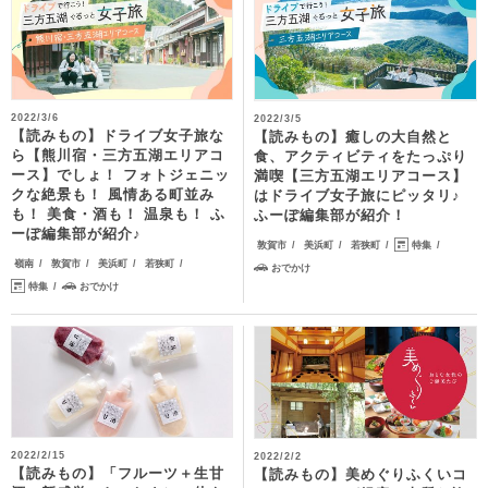
2022/3/6
2022/3/5
【読みもの】ドライブ女子旅な
【読みもの】癒しの大自然と
ら【熊川宿・三方五湖エリアコ
食、アクティビティをたっぷり
ース】でしょ！ フォトジェニッ
満喫【三方五湖エリアコース】
クな絶景も！ 風情ある町並み
はドライブ女子旅にピッタリ♪
も！ 美食・酒も！ 温泉も！ ふ
ふーぽ編集部が紹介！
ーぽ編集部が紹介♪
敦賀市
美浜町
若狭町
特集
嶺南
敦賀市
美浜町
若狭町
おでかけ
特集
おでかけ
2022/2/15
2022/2/2
【読みもの】「フルーツ＋生甘
【読みもの】美めぐりふくいコ