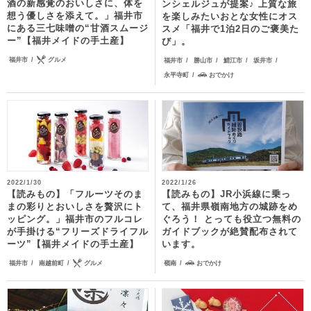
酒の新感覚のおいしさに、体を
ンシェルジュが提案♪ 上質な旅
想う優しさを添えて。」福井市
を楽しみたいおとな女性にオス
にある三七味噌の“甘酒スムージ
スメ「福井で1泊2日のご褒美た
ー”【福井メイドの手土産】
び」。
福井市
グルメ
福井市
勝山市
鯖江市
坂井市
永平寺町
おでかけ
2022/1/30
2022/1/26
【読みもの】「フルーツそのま
【読みもの】JR小浜線に乗っ
まの彩りとおいしさを贅沢にト
て、福井県嶺南地方の城跡をめ
ッピング。」福井市のフルコレ
ぐろう！ とっても役立つ無料の
が手掛ける“フリーズドライフル
ガイドブックが絶賛配布されて
ーツ”【福井メイドの手土産】
います。
福井市
南越前町
グルメ
嶺南
おでかけ