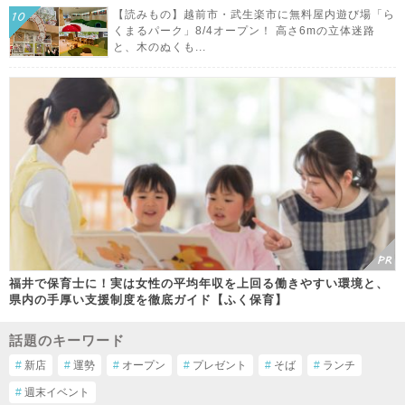
【読みもの】越前市・武生楽市に無料屋内遊び場「ら
くまるパーク」8/4オープン！ 高さ6mの立体迷路
と、木のぬくも...
福井で保育士に！実は女性の平均年収を上回る働きやすい環境と、
県内の手厚い支援制度を徹底ガイド【ふく保育】
話題のキーワード
#
新店
#
運勢
#
オープン
#
プレゼント
#
そば
#
ランチ
#
週末イベント