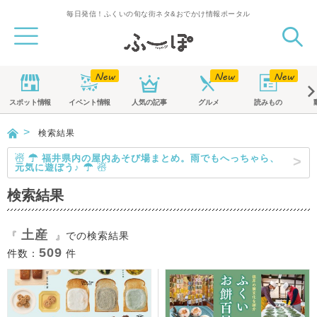
毎日発信！ふくいの旬な街ネタ&おでかけ情報ポータル
スポット
情報
イベント
情報
人気の記事
グルメ
読みもの
検索結果
☃ ☂ 福井県内の屋内あそび場まとめ。雨でもへっちゃら、
元気に遊ぼう♪ ☂ ☃
検索結果
土産
『
』での検索結果
509
件数：
件