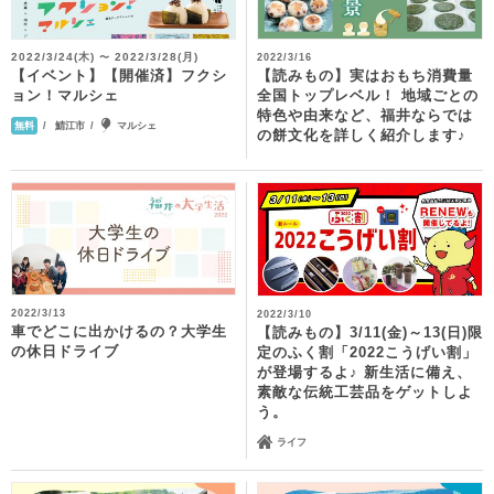
2022/3/24(木)
2022/3/28(月)
〜
2022/3/16
【イベント】【開催済】フクシ
【読みもの】実はおもち消費量
ョン！マルシェ
全国トップレベル！ 地域ごとの
特色や由来など、福井ならでは
鯖江市
マルシェ
無料
の餅文化を詳しく紹介します♪
2022/3/13
2022/3/10
車でどこに出かけるの？大学生
【読みもの】3/11(金)～13(日)限
の休日ドライブ
定のふく割「2022こうげい割」
が登場するよ♪ 新生活に備え、
素敵な伝統工芸品をゲットしよ
う。
ライフ