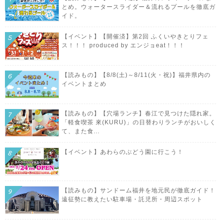
とめ。ウォータースライダー＆流れるプールを徹底ガ
イド。
【イベント】【開催済】第2回 ふくいやきとりフェ
ス！！！ produced by エンジョeat！！！
【読みもの】【8/8(土)～8/11(火・祝)】福井県内の
イベントまとめ
【読みもの】【穴場ランチ】春江で見つけた隠れ家。
「軽食喫茶 來(KURU)」の日替わりランチがおいしく
て、また食...
【イベント】あわらのぶどう園に行こう！
【読みもの】サンドーム福井を地元民が徹底ガイド！
遠征勢に教えたい駐車場・託児所・周辺スポット