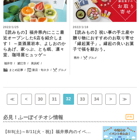
2022/1/25
2022/1/18
【読みもの】福井県内にここ最
【読みもの】祝い事の手土産や
近オープンした6店を紹介しま
贈り物におすすめのお取り寄せ
す！ ～楽酒屋岩本、よしおのか
「縁起菓子」。縁起の良いお菓
らあげ、家っぷ、とも眠、凛々
子で福を願おう。
堂、珈琲屋ヒュッゲ～
県外
グルメ
福井市
鯖江市
美浜町
まとめ記事
新店・旬ネタ
グルメ
32
≪
<
30
31
33
34
>
≫
必見！ふーぽイチオシ情報
PR
【8/8(土)～8/11(火・祝)】福井県内のイベ...