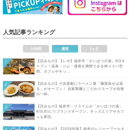
人気記事ランキング
24時間
週間
3ヶ月
【読みもの】【レポ】福井市「かいほつの湯」8/3オ
ープン！温泉・ジム・漫画を満喫できる神コスパ空
間。カフェやキッ...
【読みもの】小浜貴船にラーメン屋「麺屋為せば成
る」がオープン！ 自家製麺とこだわりスープが自慢
の一杯。
【読みもの】福井市・リライムが「かいほつの湯」
8/3(月)にリブランドオープン。キッズエリアやカフ
ェも新設。
【読みもの】【2026年版】福井のレジャープールま