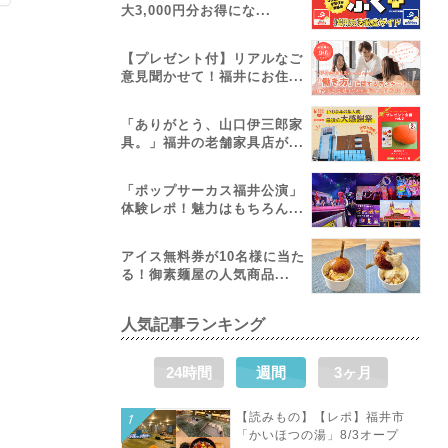
大3,000円分お得にな...
【プレゼント付】リアルなご
意見聞かせて！福井にお住...
「ありがとう、山口伊三郎家
具。」福井の老舗家具店が...
「ポップサーカス福井公演」
体験レポ！魅力はもちろん...
アイス無料券が10名様に当た
る！御素麺屋の人気商品...
人気記事ランキング
24時間
週間
3ヶ月
【読みもの】【レポ】福井市
「かいほつの湯」8/3オープ