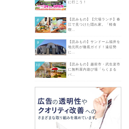
に行こう！
【読みもの】【穴場ランチ】春
江で見つけた隠れ家。「軽食
喫...
【読みもの】サンドーム福井を
地元民が徹底ガイド！遠征勢
に...
【読みもの】越前市・武生楽市
に無料屋内遊び場「らくまる
パ...