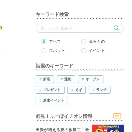
キーワード検索
の
すべて
読みもの
スポット
イベント
話題のキーワード
#
新店
#
運勢
#
オープン
#
プレゼント
#
そば
#
ランチ
#
週末イベント
必見！ふーぽイチオシ情報
PR
出費が増える夏の救世主！最