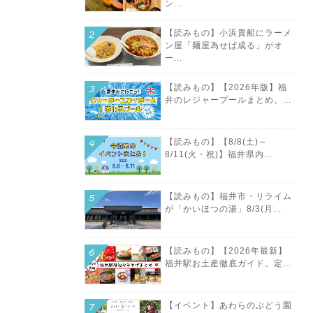
ン...
【読みもの】小浜貴船にラーメ
ン屋「麺屋為せば成る」がオ
ー...
【読みもの】【2026年版】福
井のレジャープールまとめ。...
【読みもの】【8/8(土)～
8/11(火・祝)】福井県内...
【読みもの】福井市・リライム
が「かいほつの湯」8/3(月...
【読みもの】【2026年最新】
福井駅お土産徹底ガイド。定...
【イベント】あわらのぶどう園