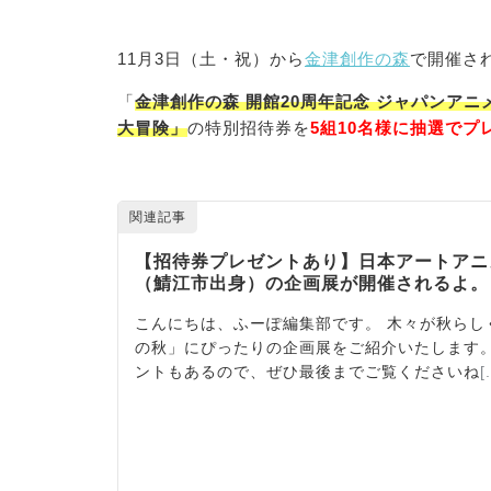
11月3日（土・祝）から
金津創作の森
で開催さ
「
金津創作の森 開館20周年記念 ジャパンアニ
大冒険」
の特別招待券を
5組10名様に抽選でプ