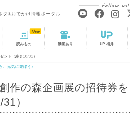
Follow us!
ネタ&おでかけ情報ポータル
読みもの
動画あり
UP 福井
ント（締切10/31）
ら、元気に遊ぼう♪
創作の森企画展の招待券を
31）