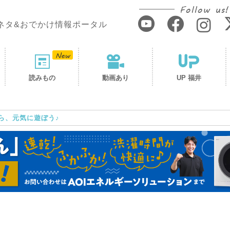
Follow us!
ネタ&おでかけ情報ポータル
読みもの
動画あり
UP 福井
ら、元気に遊ぼう♪