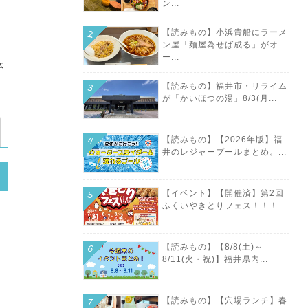
ン...
【読みもの】小浜貴船にラーメ
ン屋「麺屋為せば成る」がオ
ー...
体
【読みもの】福井市・リライム
が「かいほつの湯」8/3(月...
【読みもの】【2026年版】福
井のレジャープールまとめ。...
【イベント】【開催済】第2回
ふくいやきとりフェス！！！...
【読みもの】【8/8(土)～
8/11(火・祝)】福井県内...
【読みもの】【穴場ランチ】春