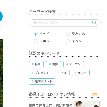
キーワード検索
すべて
読みもの
スポット
イベント
話題のキーワード
#
新店
#
運勢
#
オープン
#
プレゼント
#
そば
#
ランチ
#
週末イベント
必見！ふーぽイチオシ情報
PR
福井で保育士に！実は女性の