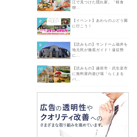
江で見つけた隠れ家。「軽食
喫...
【イベント】あわらのぶどう園
に行こう！
【読みもの】サンドーム福井を
地元民が徹底ガイド！遠征勢
に...
【読みもの】越前市・武生楽市
に無料屋内遊び場「らくまる
パ...