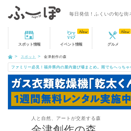
毎日発信！ふくいの旬な街
スポット
情報
イベント
情報
グルメ
スポット
金津創作の森
ファミリー必見！福井県内の屋内遊び場まとめ。雨でもへっちゃ
人と自然、アートが交差する森
金津創作の森