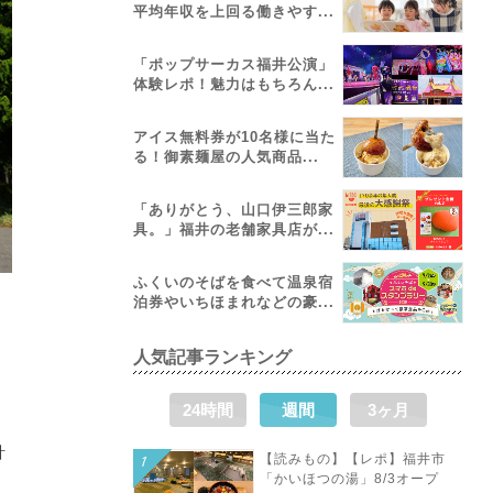
平均年収を上回る働きやす...
「ポップサーカス福井公演」
体験レポ！魅力はもちろん...
アイス無料券が10名様に当た
る！御素麺屋の人気商品...
「ありがとう、山口伊三郎家
具。」福井の老舗家具店が...
ふくいのそばを食べて温泉宿
泊券やいちほまれなどの豪...
人気記事ランキング
24時間
週間
3ヶ月
計
【読みもの】【レポ】福井市
「かいほつの湯」8/3オープ