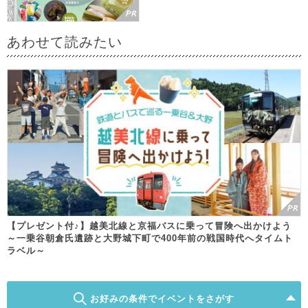
あわせて読みたい
【プレゼント付♪】越美北線と京福バスに乗って冒険へ出かけよう
～一乗谷朝倉氏遺跡と大野城下町で400年前の戦国時代へタイムト
ラベル～
お好みの条件でイベントをさがす