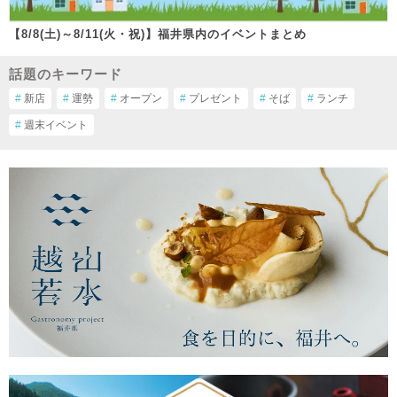
【8/8(土)～8/11(火・祝)】福井県内のイベントまとめ
話題のキーワード
#
新店
#
運勢
#
オープン
#
プレゼント
#
そば
#
ランチ
#
週末イベント