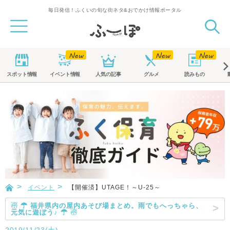
毎日発信！ふくいの旬な街ネタ&おでかけ情報ポータル
スポット
情報
イベント
情報
人気の記事
グルメ
読みもの
イベント
【開催済】UTAGE！～U-25～
☃ ☂ 福井県内の屋内あそび場まとめ。雨でもへっちゃら、
元気に遊ぼう♪ ☂ ☃
2019/11/23(土)