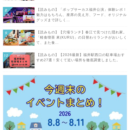
【読みもの】「ポップサーカス福井公演」体験レポ！
魅力はもちろん、座席の見え方、フード、オリジナル
グッズまで詳しく...
【読みもの】【穴場ランチ】春江で見つけた隠れ家。
「軽食喫茶 來(KURU)」の日替わりランチがおいしく
て、また食...
【読みもの】【2026最新】福井駅西口の駐車場おす
すめ27選！安くて近い場所を徹底調査しました。