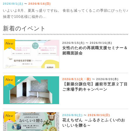
2026/8/1(土)
2026/8/16(日)
〜
いよいよ8月、夏真っ盛りですね。 食欲も減ってくるこの季節にぴったり♪
抽選で100名様に福井の...
新着のイベント
2026/9/15(火)
2026/9/16(水)
〜
女性のための再就職支援セミナー＆
就職面談会
2026/8/11(火・祝)
2026/8/20(木)
〜
【新築分譲住宅】越前市芝原２丁目
ご来場予約キャンペーン
2026/8/8(土)
2026/8/16(日)
〜
花えちぜん ～ふるさとふくいのお
いしいを贈る～