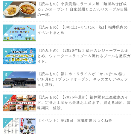
【読みもの】小浜貴船にラーメン屋「麺屋為せば成
る」がオープン！ 自家製麺とこだわりスープが自慢
の一杯。
【読みもの】【8/8(土)～8/11(火・祝)】福井県内の
イベントまとめ
【読みもの】【2026年版】福井のレジャープールま
とめ。ウォータースライダー＆流れるプールを徹底ガ
イド。
【読みもの】福井市・リライムが「かいほつの湯」
8/3(月)にリブランドオープン。キッズエリアやカフ
ェも新設。
【読みもの】【2026年最新】福井駅お土産徹底ガイ
ド。定番お土産から最新お土産まで、買える場所、賞
味期限、値段、...
【イベント】第28回 東郷街道おつくね祭