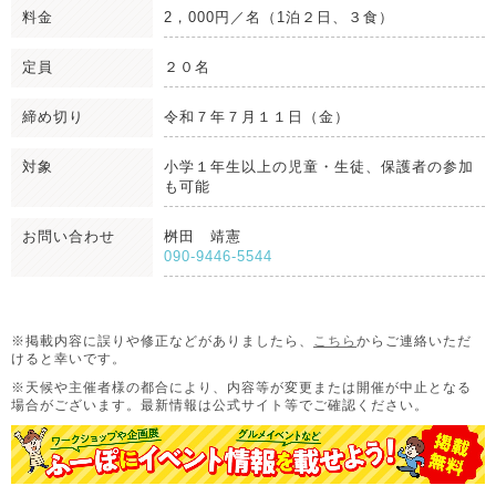
料金
2，000円／名（1泊２日、３食）
定員
２０名
締め切り
令和７年７月１１日（金）
対象
小学１年生以上の児童・生徒、保護者の参加
も可能
お問い合わせ
桝田 靖憲
090-9446-5544
※掲載内容に誤りや修正などがありましたら、
こちら
からご連絡いただ
けると幸いです。
※天候や主催者様の都合により、内容等が変更または開催が中止となる
場合がございます。
最新情報は公式サイト等でご確認ください。