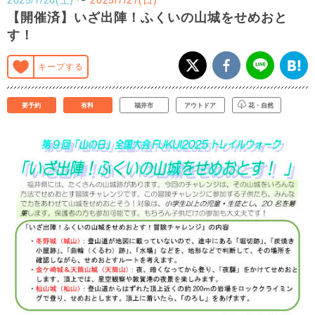
【開催済】いざ出陣！ふくいの山城をせめおと
す！
キープする
要予約
有料
福井市
アウトドア
花・自然