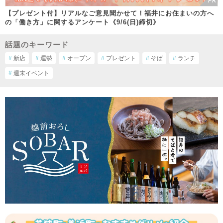
【プレゼント付】リアルなご意見聞かせて！福井にお住まいの方へ
の「働き方」に関するアンケート《9/6(日)締切》
話題のキーワード
#
新店
#
運勢
#
オープン
#
プレゼント
#
そば
#
ランチ
#
週末イベント