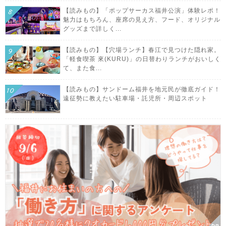
【読みもの】「ポップサーカス福井公演」体験レポ！
魅力はもちろん、座席の見え方、フード、オリジナル
グッズまで詳しく...
【読みもの】【穴場ランチ】春江で見つけた隠れ家。
「軽食喫茶 來(KURU)」の日替わりランチがおいしく
て、また食...
【読みもの】サンドーム福井を地元民が徹底ガイド！
遠征勢に教えたい駐車場・託児所・周辺スポット