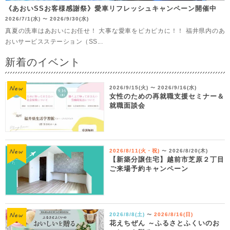
《あおいSSお客様感謝祭》愛車リフレッシュキャンペーン開催中
2026/7/1(水)
2026/9/30(水)
〜
真夏の洗車はあおいにお任せ！ 大事な愛車をピカピカに！！ 福井県内のあ
おいサービスステーション（SS...
新着のイベント
2026/9/15(火)
2026/9/16(水)
〜
女性のための再就職支援セミナー＆
就職面談会
2026/8/11(火・祝)
2026/8/20(木)
〜
【新築分譲住宅】越前市芝原２丁目
ご来場予約キャンペーン
2026/8/8(土)
2026/8/16(日)
〜
花えちぜん ～ふるさとふくいのお