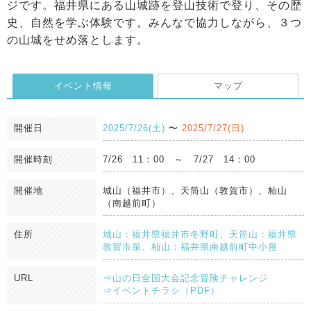
ジです。福井県にある山城跡を登山技術で登り、その歴
史、自然を学ぶ体験です。みんなで協力しながら、３つ
の山城をせめ落とします。
イベント情報
マップ
開催日
2025/7/26(土)
〜
2025/7/27(日)
開催時刻
7/26 11：00 ～ 7/27 14：00
開催地
城山（福井市）、天筒山（敦賀市）、杣山
（南越前町）
住所
城山：福井県福井市冬野町、天筒山：福井県
敦賀市泉、杣山：福井県南越前町中小屋
URL
⇒山の日全国大会記念冒険チャレンジ
⇒イベントチラシ（PDF）