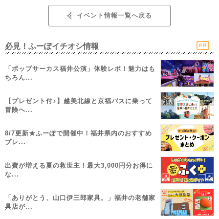
イベント情報一覧へ戻る
必見！ふーぽイチオシ情報
PR
「ポップサーカス福井公演」体験レポ！魅力はも
ちろん...
【プレゼント付♪】越美北線と京福バスに乗って
冒険へ...
8/7更新★ふーぽで開催中！福井県内のおすすめ
プレ...
出費が増える夏の救世主！最大3,000円分お得に
な...
「ありがとう、山口伊三郎家具。」福井の老舗家
具店が...