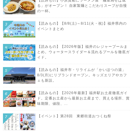
【読みもの】小浜貴船にラーメン屋「麺屋為せば成
る」がオープン！ 自家製麺とこだわりスープが自慢
の一杯。
【読みもの】【8/8(土)～8/11(火・祝)】福井県内の
イベントまとめ
【読みもの】【2026年版】福井のレジャープールま
とめ。ウォータースライダー＆流れるプールを徹底ガ
イド。
【読みもの】福井市・リライムが「かいほつの湯」
8/3(月)にリブランドオープン。キッズエリアやカフ
ェも新設。
【読みもの】【2026年最新】福井駅お土産徹底ガイ
ド。定番お土産から最新お土産まで、買える場所、賞
味期限、値段、...
【イベント】第28回 東郷街道おつくね祭