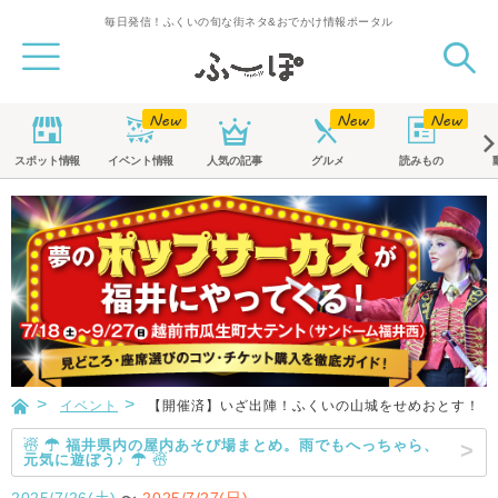
毎日発信！ふくいの旬な街ネタ&おでかけ情報ポータル
スポット
情報
イベント
情報
人気の記事
グルメ
読みもの
イベント
【開催済】いざ出陣！ふくいの山城をせめおとす！
☃ ☂ 福井県内の屋内あそび場まとめ。雨でもへっちゃら、
元気に遊ぼう♪ ☂ ☃
2025/7/26(土)
〜
2025/7/27(日)