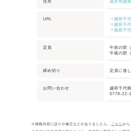
住所
福井県越
URL
⇒越前千
⇒越前千
⇒越前千代
定員
午前の部
午後の部
締め切り
定員に達
お問い合わせ
越前千代
0778-22-
※掲載内容に誤りや修正などがありましたら、
こちら
から