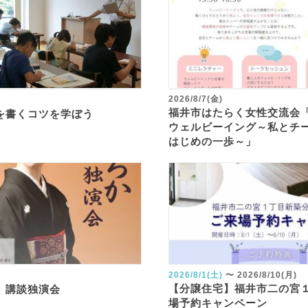
2026/8/7(金)
福井市はたらく女性交流会
を書くコツを学ぼう
ウェルビーイング～私とチ
はじめの一歩～」
2026/8/1(土)
〜
2026/8/10(月)
【分譲住宅】福井市二の宮
 講談独演会
場予約キャンペーン