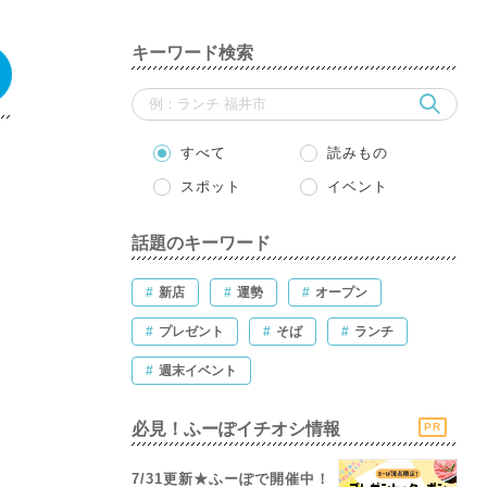
キーワード検索
すべて
読みもの
スポット
イベント
話題のキーワード
#
新店
#
運勢
#
オープン
#
プレゼント
#
そば
#
ランチ
#
週末イベント
必見！ふーぽイチオシ情報
PR
7/31更新★ふーぽで開催中！