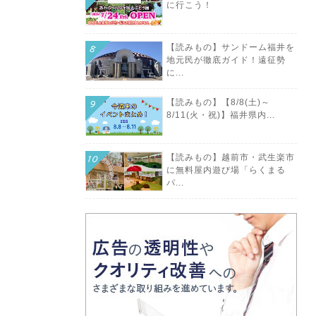
に行こう！
【読みもの】サンドーム福井を
地元民が徹底ガイド！遠征勢
に...
【読みもの】【8/8(土)～
8/11(火・祝)】福井県内...
【読みもの】越前市・武生楽市
に無料屋内遊び場「らくまる
パ...