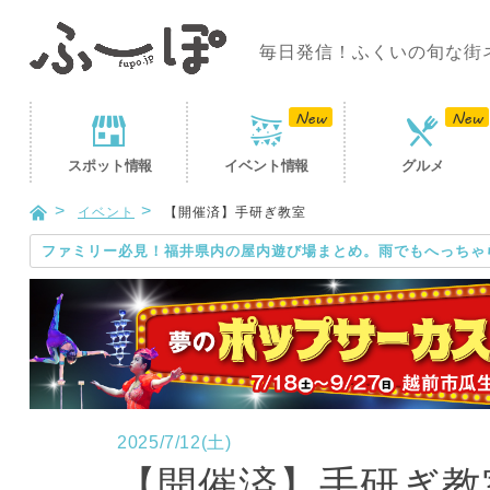
毎日発信！ふくいの旬な街
スポット
情報
イベント
情報
グルメ
イベント
【開催済】手研ぎ教室
ファミリー必見！福井県内の屋内遊び場まとめ。雨でもへっちゃ
2025/7/12(土)
【開催済】手研ぎ教