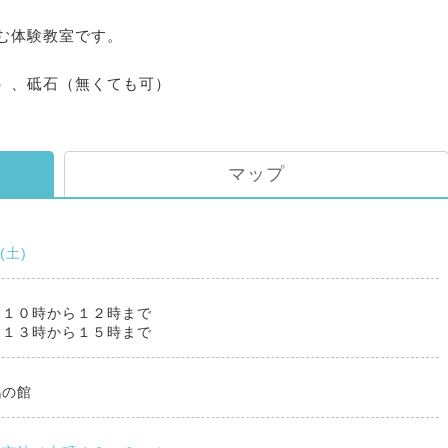
む体験教室です。
）、砥石（無くても可）
マップ
2(土)
：１０時から１２時まで
：１３時から１５時まで
鶴の館