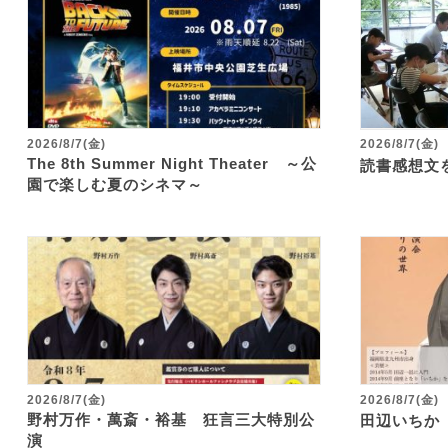
2026/8/7(金)
2026/8/7(金)
The 8th Summer Night Theater ～公
読書感想文
園で楽しむ夏のシネマ～
2026/8/7(金)
2026/8/7(金)
野村万作・萬斎・裕基 狂言三大特別公
田辺いちか
演