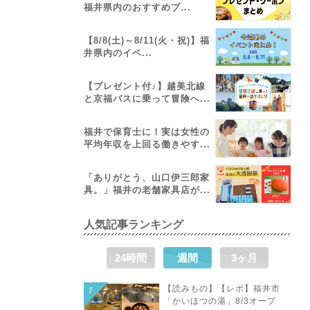
福井県内のおすすめプ...
【8/8(土)～8/11(火・祝)】福
井県内のイベ...
【プレゼント付♪】越美北線
と京福バスに乗って冒険へ...
福井で保育士に！実は女性の
平均年収を上回る働きやす...
「ありがとう、山口伊三郎家
具。」福井の老舗家具店が...
人気記事ランキング
24時間
週間
3ヶ月
【読みもの】【レポ】福井市
「かいほつの湯」8/3オープ