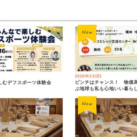
2026/9/13(日)
ピンチはチャンス！ 物価
しむデフスポーツ体験会
ぶ地球も私も心地いい暮ら