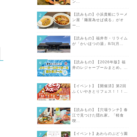
ン...
【読みもの】小浜貴船にラーメ
ン屋「麺屋為せば成る」がオ
ー...
【読みもの】福井市・リライム
が「かいほつの湯」8/3(月...
【読みもの】【2026年版】福
井のレジャープールまとめ。...
【イベント】【開催済】第2回
ふくいやきとりフェス！！！...
【読みもの】【穴場ランチ】春
江で見つけた隠れ家。「軽食
喫...
【イベント】あわらのぶどう園