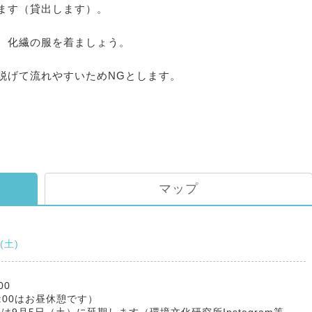
ます（貸出します）。
、化繊の服を着ましょう。
脱げて流れやすいためNGとします。
マップ
9(土)
00
-13:00はお昼休憩です）