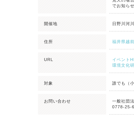
荒天の場合
でお知ら
開催地
日野川河
住所
福井県越
URL
イベントH
環境文化研究
対象
誰でも（
お問い合わせ
一般社団
0778-25-