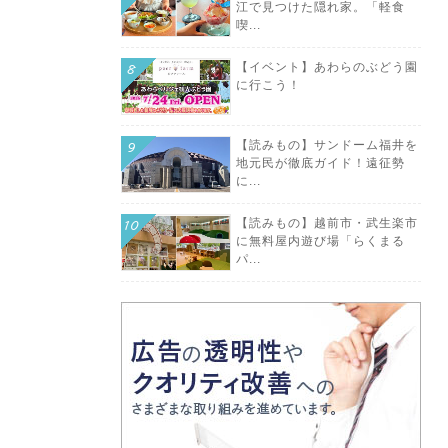
江で見つけた隠れ家。「軽食
喫...
【イベント】あわらのぶどう園
に行こう！
【読みもの】サンドーム福井を
地元民が徹底ガイド！遠征勢
に...
【読みもの】越前市・武生楽市
に無料屋内遊び場「らくまる
パ...