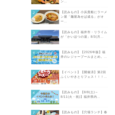
ン...
【読みもの】小浜貴船にラーメ
ン屋「麺屋為せば成る」がオ
ー...
【読みもの】福井市・リライム
が「かいほつの湯」8/3(月...
【読みもの】【2026年版】福
井のレジャープールまとめ。...
【イベント】【開催済】第2回
ふくいやきとりフェス！！！...
【読みもの】【8/8(土)～
8/11(火・祝)】福井県内...
【読みもの】【穴場ランチ】春