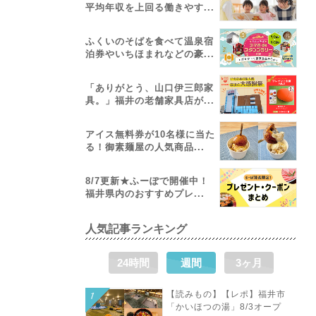
平均年収を上回る働きやす...
ふくいのそばを食べて温泉宿
泊券やいちほまれなどの豪...
「ありがとう、山口伊三郎家
具。」福井の老舗家具店が...
アイス無料券が10名様に当た
る！御素麺屋の人気商品...
8/7更新★ふーぽで開催中！
福井県内のおすすめプレ...
人気記事ランキング
24時間
週間
3ヶ月
【読みもの】【レポ】福井市
「かいほつの湯」8/3オープ