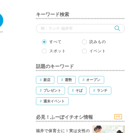
キーワード検索
すべて
読みもの
スポット
イベント
話題のキーワード
#
新店
#
運勢
#
オープン
#
プレゼント
#
そば
#
ランチ
#
週末イベント
必見！ふーぽイチオシ情報
PR
福井で保育士に！実は女性の