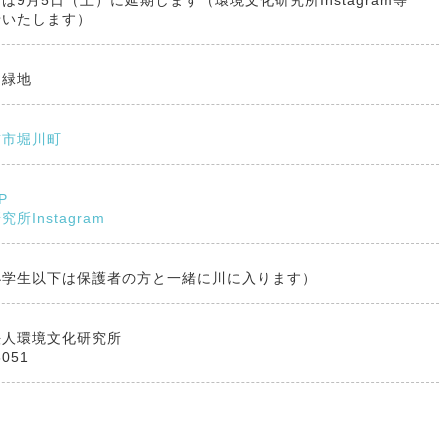
は9月5日（土）に延期します（環境文化研究所Instagram等
せいたします）
川緑地
前市堀川町
P
所Instagram
小学生以下は保護者の方と一緒に川に入ります）
法人環境文化研究所
6051