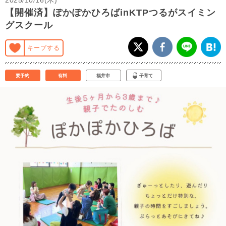
【開催済】ぽかぽかひろばinKTPつるがスイミン
グスクール
キープする
要予約
有料
福井市
子育て