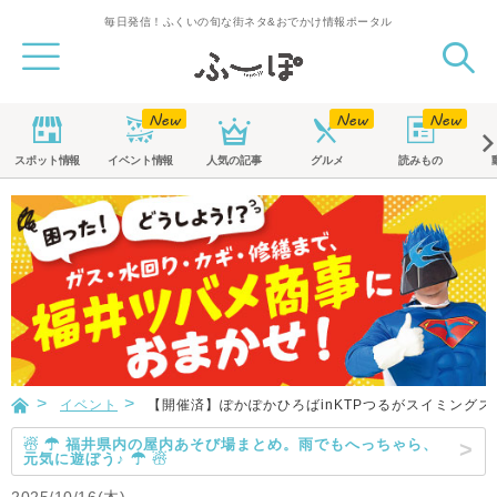
毎日発信！ふくいの旬な街ネタ&おでかけ情報ポータル
スポット
情報
イベント
情報
人気の記事
グルメ
読みもの
イベント
【開催済】ぽかぽかひろばinKTPつるがスイミングス
☃ ☂ 福井県内の屋内あそび場まとめ。雨でもへっちゃら、
元気に遊ぼう♪ ☂ ☃
2025/10/16(木)