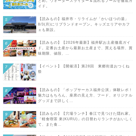
とめ。ウォータースライダー＆流れるプールを徹底ガ
イド。
【読みもの】福井市・リライムが「かいほつの湯」
8/3(月)にリブランドオープン。キッズエリアやカフ
ェも新設。
【読みもの】【2026年最新】福井駅お土産徹底ガイ
ド。定番お土産から最新お土産まで、買える場所、賞
味期限、値段、...
【イベント】【開催済】第28回 東郷街道おつくね
祭
【読みもの】「ポップサーカス福井公演」体験レポ！
魅力はもちろん、座席の見え方、フード、オリジナル
グッズまで詳しく...
【読みもの】【穴場ランチ】春江で見つけた隠れ家。
「軽食喫茶 來(KURU)」の日替わりランチがおいしく
て、また食...