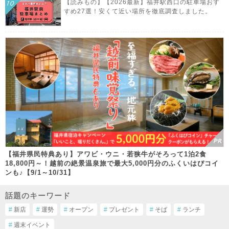
【読みもの】【2026最新】福井駅西口の駐車場おす
すめ27選！安くて近い場所を徹底調査しました。
【福井県民特典あり】アワビ・ウニ・若狭牛がそろって1泊2食
18,800円～！越前の絶景温泉旅で最大5,000円分のふくいはぴコイ
ンも♪【9/1～10/31】
話題のキーワード
#
新店
#
運勢
#
オープン
#
プレゼント
#
そば
#
ランチ
#
週末イベント