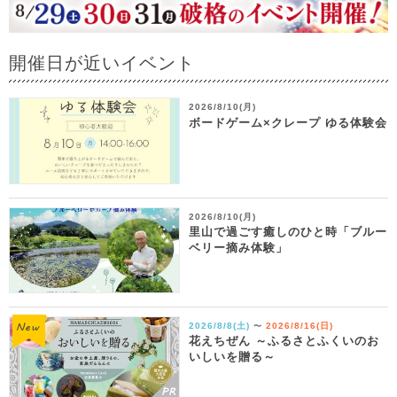
開催日が近いイベント
2026/8/10(月)
ボードゲーム×クレープ ゆる体験会
2026/8/10(月)
里山で過ごす癒しのひと時「ブルー
ベリー摘み体験」
2026/8/8(土)
2026/8/16(日)
〜
花えちぜん ～ふるさとふくいのお
いしいを贈る～