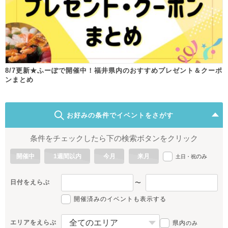
8/7更新★ふーぽで開催中！福井県内のおすすめプレゼント＆クーポ
ンまとめ
お好みの条件でイベントをさがす
条件をチェックしたら下の検索ボタンをクリック
開催中
1週間以内
今月
来月
のみ
土日・祝
日付をえらぶ
〜
開催済みのイベントも表示する
エリアをえらぶ
県内
のみ