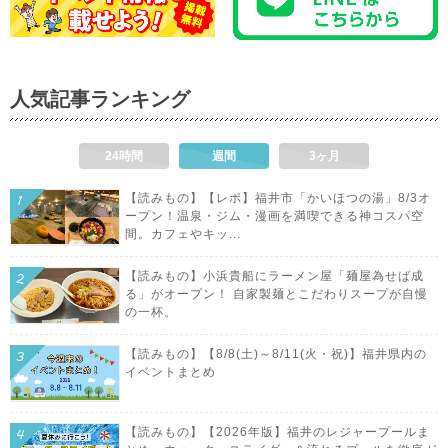
人気記事ランキング
24時間
週間
3ヶ月
【読みもの】【レポ】福井市「かいほつの湯」8/3オ
ープン！温泉・ジム・漫画を満喫できる神コスパ空
間。カフェやキッ...
【読みもの】小浜貴船にラーメン屋「麺屋為せば成
る」がオープン！ 自家製麺とこだわりスープが自慢
の一杯。
【読みもの】【8/8(土)～8/11(火・祝)】福井県内の
イベントまとめ
【読みもの】【2026年版】福井のレジャープールま