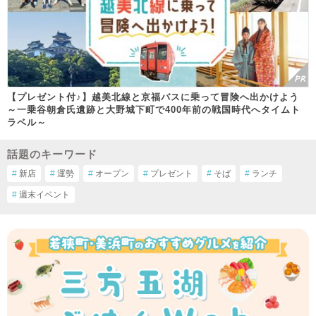
【プレゼント付♪】越美北線と京福バスに乗って冒険へ出かけよう
～一乗谷朝倉氏遺跡と大野城下町で400年前の戦国時代へタイムト
ラベル～
話題のキーワード
#
新店
#
運勢
#
オープン
#
プレゼント
#
そば
#
ランチ
#
週末イベント