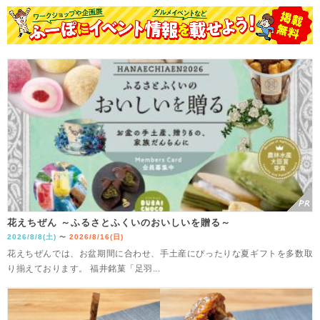
花えちぜん ～ふるさとふくいのおいしいを贈る～
2026/8/8(土)
2026/8/16(日)
〜
花えちぜんでは、お盆期間に合わせ、手土産にぴったりな夏ギフトを多数取
り揃えております。 福井銘菓「足羽...