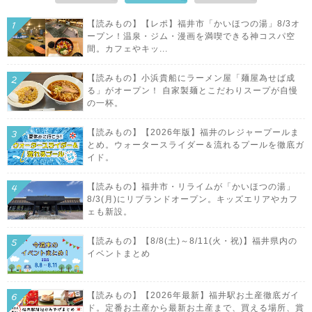
【読みもの】【レポ】福井市「かいほつの湯」8/3オ
ープン！温泉・ジム・漫画を満喫できる神コスパ空
間。カフェやキッ...
【読みもの】小浜貴船にラーメン屋「麺屋為せば成
る」がオープン！ 自家製麺とこだわりスープが自慢
の一杯。
【読みもの】【2026年版】福井のレジャープールま
とめ。ウォータースライダー＆流れるプールを徹底ガ
イド。
【読みもの】福井市・リライムが「かいほつの湯」
8/3(月)にリブランドオープン。キッズエリアやカフ
ェも新設。
【読みもの】【8/8(土)～8/11(火・祝)】福井県内の
イベントまとめ
【読みもの】【2026年最新】福井駅お土産徹底ガイ
ド。定番お土産から最新お土産まで、買える場所、賞