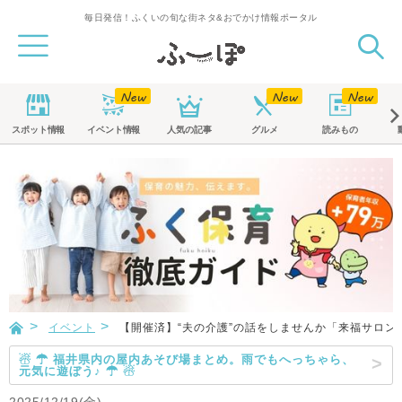
毎日発信！ふくいの旬な街ネタ&おでかけ情報ポータル
スポット
情報
イベント
情報
人気の記事
グルメ
読みもの
イベント
【開催済】“夫の介護”の話をしませんか「来福サロン
☃ ☂ 福井県内の屋内あそび場まとめ。雨でもへっちゃら、
元気に遊ぼう♪ ☂ ☃
2025/12/19(金)