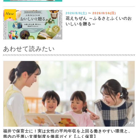
2026/8/8(土)
2026/8/16(日)
〜
花えちぜん ～ふるさとふくいのお
いしいを贈る～
あわせて読みたい
福井で保育士に！実は女性の平均年収を上回る働きやすい環境と、
県内の手厚い支援制度を徹底ガイド【ふく保育】