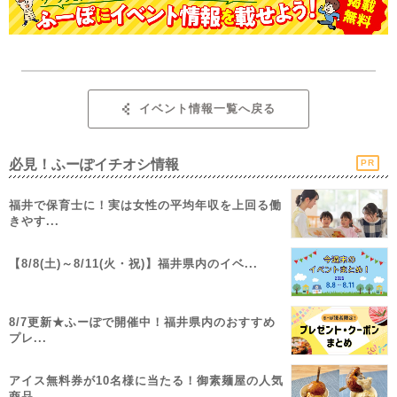
イベント情報一覧へ戻る
必見！ふーぽイチオシ情報
PR
福井で保育士に！実は女性の平均年収を上回る働
きやす...
【8/8(土)～8/11(火・祝)】福井県内のイベ...
8/7更新★ふーぽで開催中！福井県内のおすすめ
プレ...
アイス無料券が10名様に当たる！御素麺屋の人気
商品...