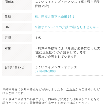
開催地
ふくいウイメンズ・オアシス（福井県生活学
習館２階）
住所
福井県福井市下六条町14-1
URL
来福サロン～“夫の介護”の話をしませんか～
定員
４名
対象
・病気や事故等により介護が必要になった夫
(主に現役世代)の介護をしている妻
・家族の介護をしている女性
お問い合わせ
ふくいウイメンズ・オアシス
0776-89-1008
※掲載内容に誤りや修正などがありましたら、
こちら
からご連絡いただ
けると幸いです。
※天候や主催者様の都合により、内容等が変更または開催が中止となる
場合がございます。
最新情報は公式サイト等でご確認ください。