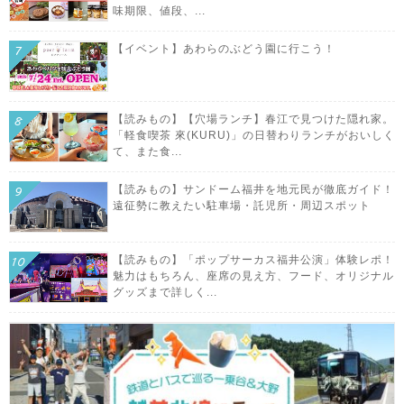
味期限、値段、...
【イベント】あわらのぶどう園に行こう！
【読みもの】【穴場ランチ】春江で見つけた隠れ家。
「軽食喫茶 來(KURU)」の日替わりランチがおいしく
て、また食...
【読みもの】サンドーム福井を地元民が徹底ガイド！
遠征勢に教えたい駐車場・託児所・周辺スポット
【読みもの】「ポップサーカス福井公演」体験レポ！
魅力はもちろん、座席の見え方、フード、オリジナル
グッズまで詳しく...