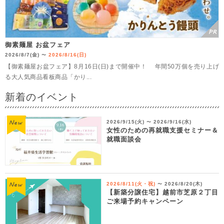
御素麺屋 お盆フェア
2026/8/7(金)
2026/8/16(日)
〜
【御素麺屋お盆フェア】8月16日(日)まで開催中！ 年間50万個を売り上げ
る大人気商品看板商品「かり...
新着のイベント
2026/9/15(火)
2026/9/16(水)
〜
女性のための再就職支援セミナー＆
就職面談会
2026/8/11(火・祝)
2026/8/20(木)
〜
【新築分譲住宅】越前市芝原２丁目
ご来場予約キャンペーン