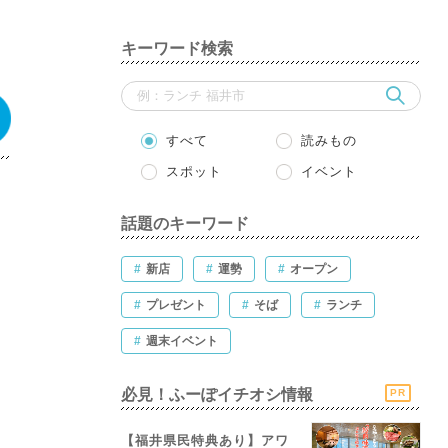
キーワード検索
すべて
読みもの
スポット
イベント
話題のキーワード
#
新店
#
運勢
#
オープン
#
プレゼント
#
そば
#
ランチ
#
週末イベント
必見！ふーぽイチオシ情報
PR
【福井県民特典あり】アワ