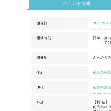
イベント情報
開催日
2025/5/1
開催時刻
日時：第1部
第2部：20
開催地
きらめき
住所
福井県敦賀
URL
福井県酒造
料金
【料 金】
前売券/3,