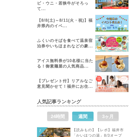
ビ・ウニ・若狭牛がそろっ
て...
【8/8(土)～8/11(火・祝)】福
井県内のイベ...
ふくいのそばを食べて温泉宿
泊券やいちほまれなどの豪...
アイス無料券が10名様に当た
る！御素麺屋の人気商品...
【プレゼント付】リアルなご
意見聞かせて！福井にお住...
人気記事ランキング
24時間
週間
3ヶ月
【読みもの】【レポ】福井市
「かいほつの湯」8/3オープ