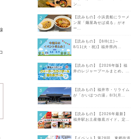
ン...
【読みもの】小浜貴船にラーメ
ン屋「麺屋為せば成る」がオ
ー...
線
【読みもの】【8/8(土)～
8/11(火・祝)】福井県内...
コ
【読みもの】【2026年版】福
井のレジャープールまとめ。...
【読みもの】福井市・リライム
が「かいほつの湯」8/3(月...
【読みもの】【2026年最新】
福井駅お土産徹底ガイド。定...
【イベント】第28回 東郷街道