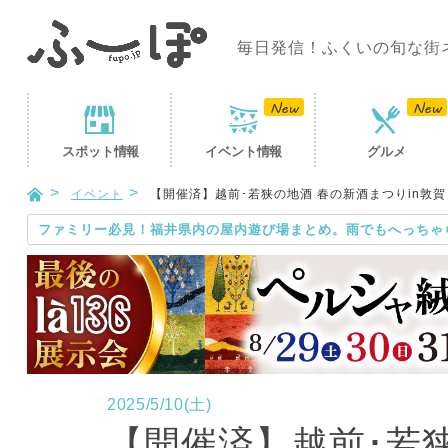
毎日発信！ふくいの旬な街
スポット
情報
イベント
情報
グルメ
イベント
【開催済】越前･若狭の地酒 春の新酒まつりin敦賀
ファミリー必見！福井県内の屋内遊び場まとめ。雨でもへっちゃ
2025/5/10(土)
【開催済】越前･若狭