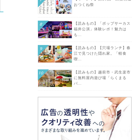
おつくね祭
【読みもの】「ポップサーカス
福井公演」体験レポ！魅力は
も...
【読みもの】【穴場ランチ】春
江で見つけた隠れ家。「軽食
喫...
【読みもの】越前市・武生楽市
に無料屋内遊び場「らくまる
パ...