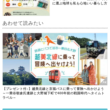
に選ぶ地球も私も心地いい暮らし方
あわせて読みたい
【プレゼント付♪】越美北線と京福バスに乗って冒険へ出かけよう
～一乗谷朝倉氏遺跡と大野城下町で400年前の戦国時代へタイムト
ラベル～