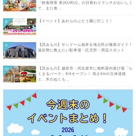
「軽食喫茶 來(KURU)」の日替わりランチがおいしく
て、また食...
【イベント】あわらのぶどう園に行こう！
【読みもの】サンドーム福井を地元民が徹底ガイド！
遠征勢に教えたい駐車場・託児所・周辺スポット
【読みもの】越前市・武生楽市に無料屋内遊び場「ら
くまるパーク」8/4オープン！ 高さ6mの立体迷路
と、木のぬくも...