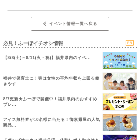
イベント情報一覧へ戻る
必見！ふーぽイチオシ情報
PR
【8/8(土)～8/11(火・祝)】福井県内のイベ...
福井で保育士に！実は女性の平均年収を上回る働
きやす...
8/7更新★ふーぽで開催中！福井県内のおすすめ
プレ...
アイス無料券が10名様に当たる！御素麺屋の人気
商品...