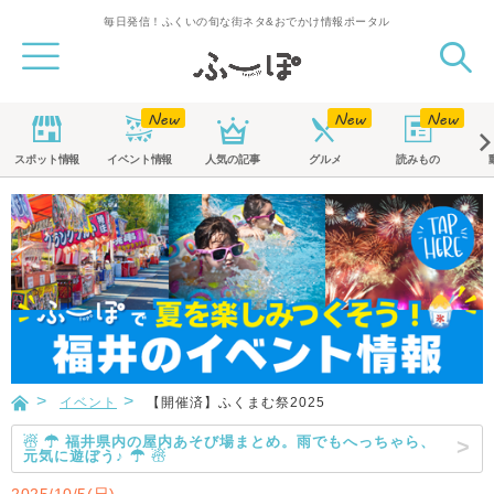
毎日発信！ふくいの旬な街ネタ&おでかけ情報ポータル
スポット
情報
イベント
情報
人気の記事
グルメ
読みもの
イベント
【開催済】ふくまむ祭2025
☃ ☂ 福井県内の屋内あそび場まとめ。雨でもへっちゃら、
元気に遊ぼう♪ ☂ ☃
2025/10/5(日)