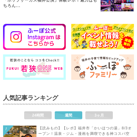
「ポップサーカス福井公演」体験レポ！魅力はも
ちろん...
人気記事ランキング
24時間
週間
3ヶ月
【読みもの】【レポ】福井市「かいほつの湯」8/3オ
ープン！温泉・ジム・漫画を満喫できる神コスパ空