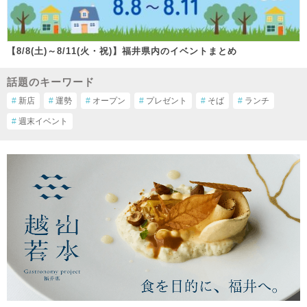
【8/8(土)～8/11(火・祝)】福井県内のイベントまとめ
話題のキーワード
#
新店
#
運勢
#
オープン
#
プレゼント
#
そば
#
ランチ
#
週末イベント