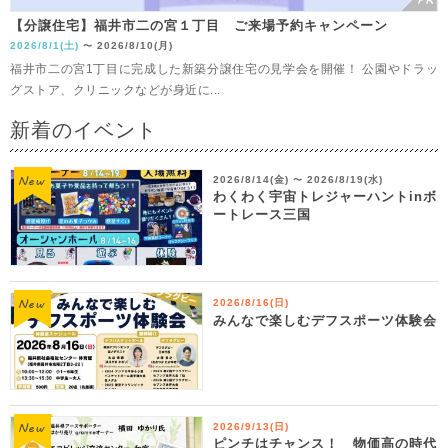
【分譲住宅】福井市二の宮１丁目 ご来場予約キャンペーン
2026/8/1(土)
2026/8/10(月)
〜
福井市二の宮1丁目に完成した新築分譲住宅の見学会を開催！ 公園やドラッ
グストア、クリニックなどが身近に...
新着のイベント
2026/8/14(金)
2026/8/19(水)
〜
わくわく宇宙トレジャーハントinボ
ートレース三国
2026/8/16(日)
みんなで楽しむデフスポーツ体験会
2026/9/13(日)
ピンチはチャンス！ 物価高の時代