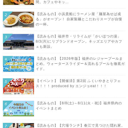
間。カフェやキッ...
【読みもの】小浜貴船にラーメン屋「麺屋為せば成
る」がオープン！ 自家製麺とこだわりスープが自慢
の一杯。
【読みもの】福井市・リライムが「かいほつの湯」
8/3(月)にリブランドオープン。キッズエリアやカフ
ェも新設。
【読みもの】【2026年版】福井のレジャープールま
とめ。ウォータースライダー＆流れるプールを徹底ガ
イド。
【イベント】【開催済】第2回 ふくいやきとりフェ
ス！！！ produced by エンジョeat！！！
【読みもの】【8/8(土)～8/11(火・祝)】福井県内の
イベントまとめ
【読みもの】【穴場ランチ】春江で見つけた隠れ家。