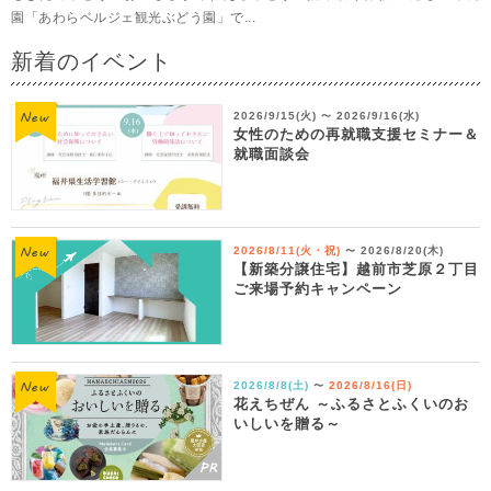
園「あわらベルジェ観光ぶどう園」で...
新着のイベント
2026/9/15(火)
2026/9/16(水)
〜
女性のための再就職支援セミナー＆
就職面談会
2026/8/11(火・祝)
2026/8/20(木)
〜
【新築分譲住宅】越前市芝原２丁目
ご来場予約キャンペーン
2026/8/8(土)
2026/8/16(日)
〜
花えちぜん ～ふるさとふくいのお
いしいを贈る～