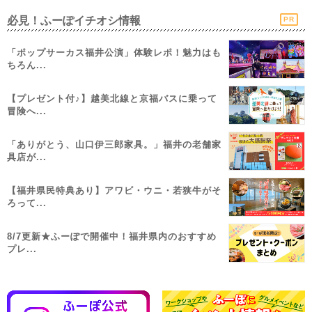
必見！ふーぽイチオシ情報
PR
「ポップサーカス福井公演」体験レポ！魅力はも
ちろん...
【プレゼント付♪】越美北線と京福バスに乗って
冒険へ...
「ありがとう、山口伊三郎家具。」福井の老舗家
具店が...
【福井県民特典あり】アワビ・ウニ・若狭牛がそ
ろって...
8/7更新★ふーぽで開催中！福井県内のおすすめ
プレ...