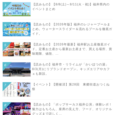
【読みもの】【8/8(土)～8/11(火・祝)】福井県内の
イベントまとめ
【読みもの】【2026年版】福井のレジャープールま
とめ。ウォータースライダー＆流れるプールを徹底ガ
イド。
【読みもの】【2026年最新】福井駅お土産徹底ガイ
ド。定番お土産から最新お土産まで、買える場所、賞
味期限、値段、...
【読みもの】福井市・リライムが「かいほつの湯」
8/3(月)にリブランドオープン。キッズエリアやカフ
ェも新設。
【イベント】【開催済】第28回 東郷街道おつくね
祭
【読みもの】「ポップサーカス福井公演」体験レポ！
魅力はもちろん、座席の見え方、フード、オリジナル
グッズまで詳しく...