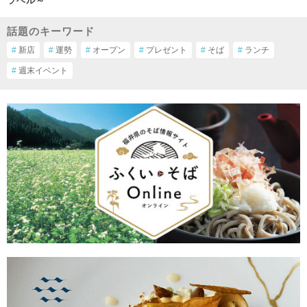
ラベル～
話題のキーワード
#
新店
#
運勢
#
オープン
#
プレゼント
#
そば
#
ランチ
#
週末イベント