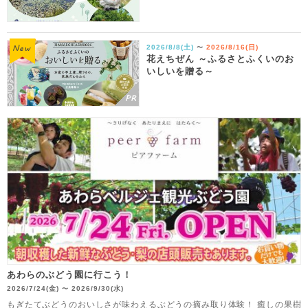
2026/8/8(土)
2026/8/16(日)
〜
花えちぜん ～ふるさとふくいのお
いしいを贈る～
あわらのぶどう園に行こう！
2026/7/24(金)
2026/9/30(水)
〜
もぎたてぶどうのおいしさが味わえるぶどうの摘み取り体験！ 癒しの果樹