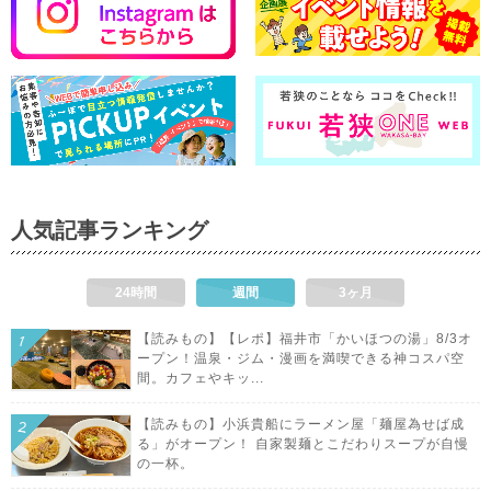
人気記事ランキング
24時間
週間
3ヶ月
【読みもの】【レポ】福井市「かいほつの湯」8/3オ
ープン！温泉・ジム・漫画を満喫できる神コスパ空
間。カフェやキッ...
【読みもの】小浜貴船にラーメン屋「麺屋為せば成
る」がオープン！ 自家製麺とこだわりスープが自慢
の一杯。