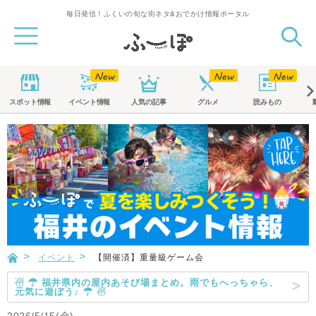
毎日発信！ふくいの旬な街ネタ&おでかけ情報ポータル
スポット
情報
イベント
情報
人気の記事
グルメ
読みもの
イベント
【開催済】重量級ゲーム会
☃ ☂ 福井県内の屋内あそび場まとめ。雨でもへっちゃら、
元気に遊ぼう♪ ☂ ☃
2026/5/15(金)