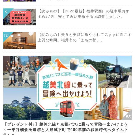
【読みもの】【2026最新】福井駅西口の駐車場おす
すめ27選！安くて近い場所を徹底調査しました。
【読みもの】美食と美酒に癒やされて気ままに過ごす
上質な時間。福井市の「まちの都」。
【プレゼント付♪】越美北線と京福バスに乗って冒険へ出かけよう
～一乗谷朝倉氏遺跡と大野城下町で400年前の戦国時代へタイムト