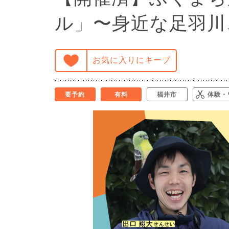
ル」〜身近な足羽川
お気に入りにキープ
要予約
有料
福井市
体験・