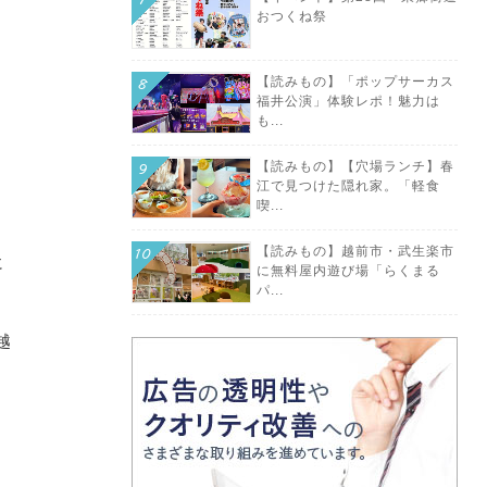
おつくね祭
【読みもの】「ポップサーカス
福井公演」体験レポ！魅力は
も...
【読みもの】【穴場ランチ】春
江で見つけた隠れ家。「軽食
喫...
【読みもの】越前市・武生楽市
に
に無料屋内遊び場「らくまる
パ...
越