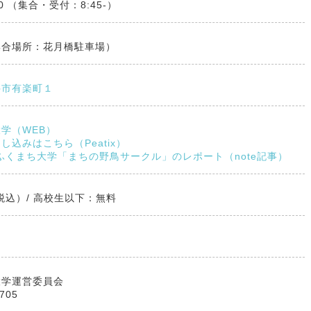
:00 （集合・受付：8:45-）
集合場所：花月橋駐車場）
井市有楽町１
学（WEB）
し込みはこちら（Peatix）
のふくまち大学「まちの野鳥サークル」のレポート（note記事）
（税込）/ 高校生以下：無料
大学運営委員会
705