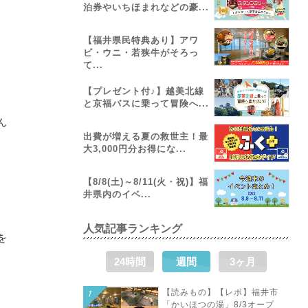
泊券やいちほまれなどの豪...
【福井県民特典あり】アワ
ビ・ウニ・若狭牛がそろっ
て...
【プレゼント付♪】越美北線
と京福バスに乗って冒険へ...
ん
出費が増える夏の救世主！最
大3,000円分お得にな...
【8/8(土)～8/11(火・祝)】福
井県内のイベ...
人気記事ランキング
を
24時間
週間
3ヶ月
【読みもの】【レポ】福井市
「かいほつの湯」8/3オープ