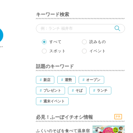
キーワード検索
すべて
読みもの
スポット
イベント
話題のキーワード
#
新店
#
運勢
#
オープン
#
プレゼント
#
そば
#
ランチ
#
週末イベント
必見！ふーぽイチオシ情報
PR
ふくいのそばを食べて温泉宿