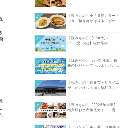
ン...
【読みもの】小浜貴船にラーメ
現
ン屋「麺屋為せば成る」がオ
ー...
き
【読みもの】【8/8(土)～
調
8/11(火・祝)】福井県内...
【読みもの】【2026年版】福
井のレジャープールまとめ。...
【読みもの】福井市・リライム
が「かいほつの湯」8/3(月...
誰
【読みもの】【2026年最新】
こ
福井駅お土産徹底ガイド。定...
ム
【イベント】第28回 東郷街道