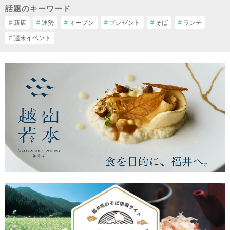
話題のキーワード
#
新店
#
運勢
#
オープン
#
プレゼント
#
そば
#
ランチ
#
週末イベント