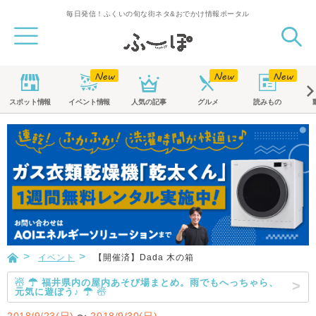
毎日発信！ふくいの旬な街ネタ&おでかけ情報ポータル
スポット
情報
イベント
情報
人気の記事
グルメ
読みもの
イベント
【開催済】Dada 木の箱
☃ ☂ 福井県内の屋内あそび場まとめ。雨でもへっちゃら、
元気に遊ぼう♪ ☂ ☃
2018/9/23(日)
〜
2018/9/30(日)