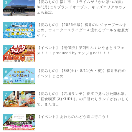
【読みもの】福井市・リライムが「かいほつの湯」
8/3(月)にリブランドオープン。キッズエリアやカフ
ェも新設。
【読みもの】【2026年版】福井のレジャープールま
とめ。ウォータースライダー＆流れるプールを徹底ガ
イド。
【イベント】【開催済】第2回 ふくいやきとりフェ
ス！！！ produced by エンジョeat！！！
【読みもの】【8/8(土)～8/11(火・祝)】福井県内の
イベントまとめ
【読みもの】【穴場ランチ】春江で見つけた隠れ家。
「軽食喫茶 來(KURU)」の日替わりランチがおいしく
て、また食...
【イベント】あわらのぶどう園に行こう！