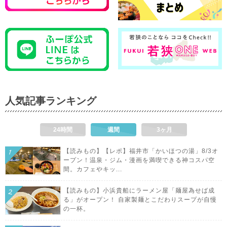
人気記事ランキング
24時間
週間
3ヶ月
【読みもの】【レポ】福井市「かいほつの湯」8/3オ
ープン！温泉・ジム・漫画を満喫できる神コスパ空
間。カフェやキッ...
【読みもの】小浜貴船にラーメン屋「麺屋為せば成
る」がオープン！ 自家製麺とこだわりスープが自慢
の一杯。