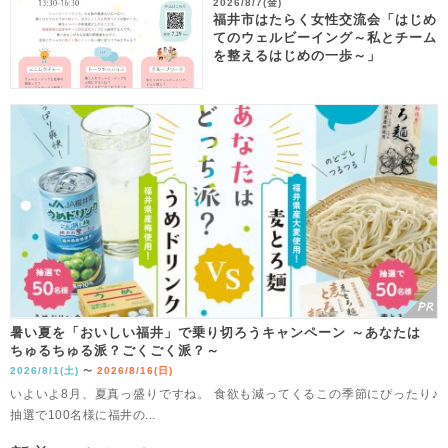
2026/8/7(金)
福井市はたらく女性交流会「はじめ
てのウェルビーイング～私とチーム
を整えるはじめの一歩～」
暑い夏を「おいしい福井」で乗り切ろうキャンペーン ～あなたは
ちゅるちゅる派？ごくごく派？～
2026/8/1(土)
2026/8/16(日)
〜
いよいよ8月、夏真っ盛りですね。 食欲も減ってくるこの季節にぴったり♪
抽選で100名様に福井の...