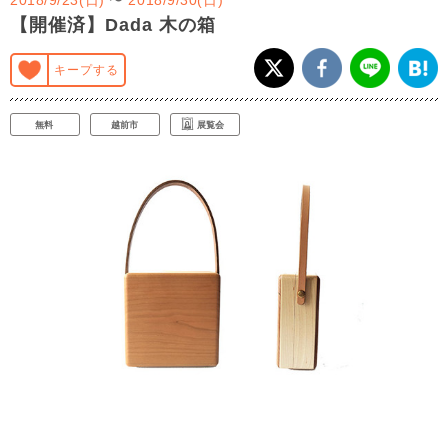
【開催済】Dada 木の箱
キープする
無料
越前市
展覧会