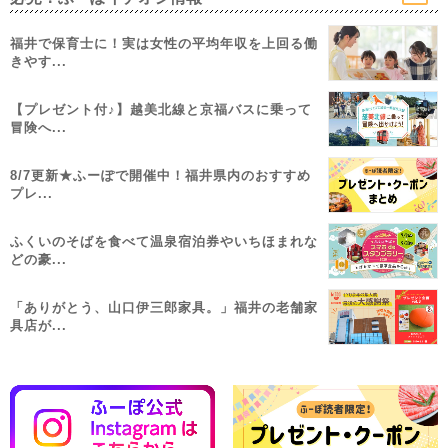
福井で保育士に！実は女性の平均年収を上回る働
きやす...
【プレゼント付♪】越美北線と京福バスに乗って
冒険へ...
8/7更新★ふーぽで開催中！福井県内のおすすめ
プレ...
ふくいのそばを食べて温泉宿泊券やいちほまれな
どの豪...
「ありがとう、山口伊三郎家具。」福井の老舗家
具店が...