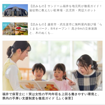
【読みもの】サンドーム福井を地元民が徹底ガイド！
遠征勢に教えたい駐車場・託児所・周辺スポット
【読みもの】越前市・武生楽市に無料屋内遊び場「ら
くまるパーク」8/4オープン！ 高さ6mの立体迷路
と、木のぬくも...
福井で保育士に！実は女性の平均年収を上回る働きやすい環境と、
県内の手厚い支援制度を徹底ガイド【ふく保育】