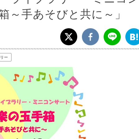
箱～手あそびと共に～」
リー