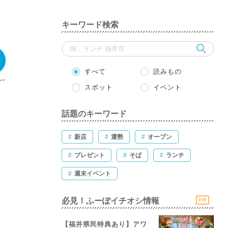
キーワード検索
すべて
読みもの
スポット
イベント
話題のキーワード
#
新店
#
運勢
#
オープン
#
プレゼント
#
そば
#
ランチ
#
週末イベント
必見！ふーぽイチオシ情報
PR
【福井県民特典あり】アワ