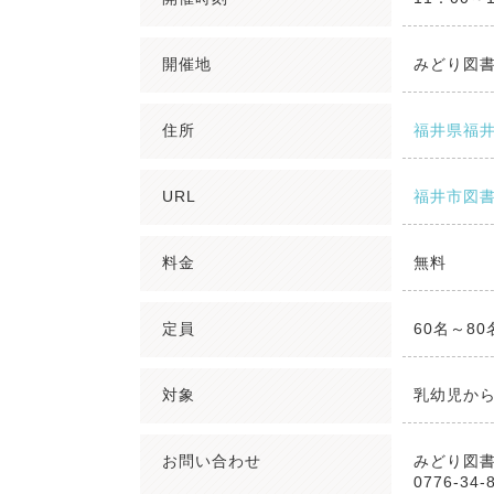
開催地
みどり図
住所
福井県福
URL
福井市図
料金
無料
定員
60名～8
対象
乳幼児か
お問い合わせ
みどり図
0776-34-