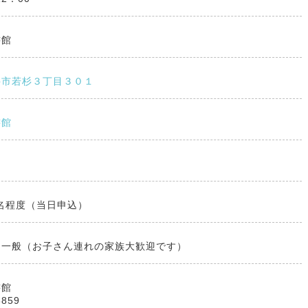
書館
井市若杉３丁目３０１
書館
0名程度（当日申込）
ら一般（お子さん連れの家族大歓迎です）
書館
8859