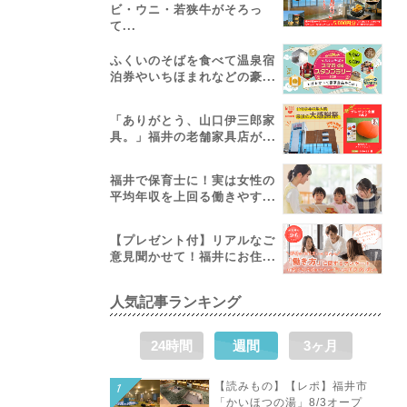
ビ・ウニ・若狭牛がそろっ
て...
ふくいのそばを食べて温泉宿
泊券やいちほまれなどの豪...
「ありがとう、山口伊三郎家
具。」福井の老舗家具店が...
福井で保育士に！実は女性の
平均年収を上回る働きやす...
【プレゼント付】リアルなご
意見聞かせて！福井にお住...
人気記事ランキング
24時間
週間
3ヶ月
【読みもの】【レポ】福井市
「かいほつの湯」8/3オープ