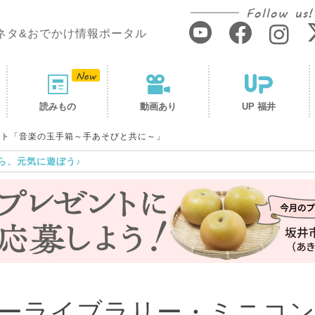
Follow us!
ネタ&おでかけ情報ポータル
読みもの
動画あり
UP 福井
ート「音楽の玉手箱～手あそびと共に～」
ら、元気に遊ぼう♪
ーライブラリー・ミニコ