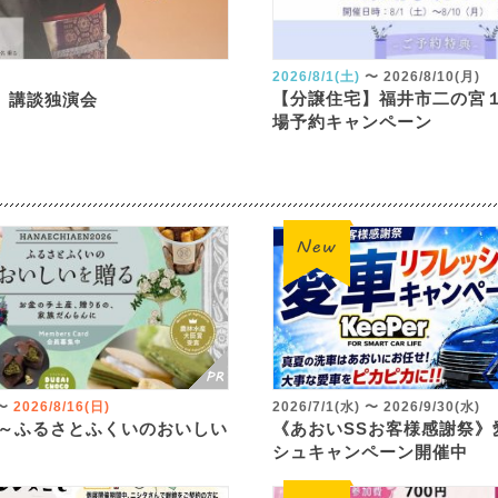
2026/8/1(土)
〜
2026/8/10(月)
【分譲住宅】福井市二の宮
 講談独演会
場予約キャンペーン
〜
2026/8/16(日)
2026/7/1(水)
〜
2026/9/30(水)
 ～ふるさとふくいのおいしい
《あおいSSお客様感謝祭》
シュキャンペーン開催中