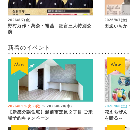
2026/8/7(金)
2026/8/7(金)
野村万作・萬斎・裕基 狂言三大特別公
田辺いちか
演
新着のイベント
2026/8/11(火・祝)
〜
2026/8/20(木)
2026/8/8(土)
【新築分譲住宅】越前市芝原２丁目 ご来
花えちぜん
場予約キャンペーン
を贈る～