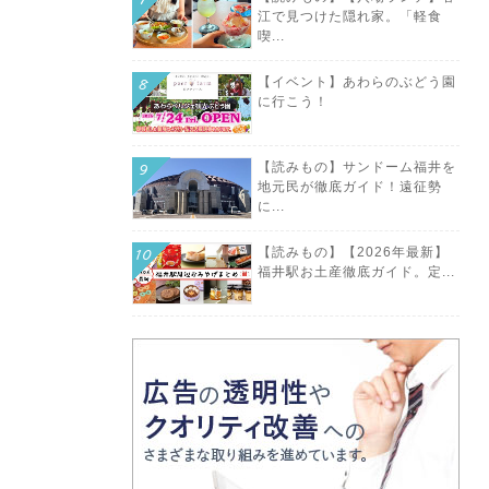
江で見つけた隠れ家。「軽食
喫...
【イベント】あわらのぶどう園
に行こう！
【読みもの】サンドーム福井を
地元民が徹底ガイド！遠征勢
に...
【読みもの】【2026年最新】
福井駅お土産徹底ガイド。定...