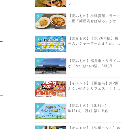
ン...
【読みもの】小浜貴船にラーメ
ン屋「麺屋為せば成る」がオ
ー...
【読みもの】【2026年版】福
ー
井のレジャープールまとめ。...
【読みもの】福井市・リライム
が「かいほつの湯」8/3(月...
【イベント】【開催済】第2回
ふくいやきとりフェス！！！...
【読みもの】【8/8(土)～
8/11(火・祝)】福井県内...
【読みもの】【穴場ランチ】春