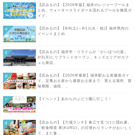
【読みもの】【2026年版】福井のレジャープールま
とめ。ウォータースライダー＆流れるプールを徹底ガ
イド。
【読みもの】【8/8(土)～8/11(火・祝)】福井県内の
イベントまとめ
【読みもの】福井市・リライムが「かいほつの湯」
8/3(月)にリブランドオープン。キッズエリアやカフ
ェも新設。
【読みもの】【2026年最新】福井駅お土産徹底ガイ
ド。定番お土産から最新お土産まで、買える場所、賞
味期限、値段、...
【イベント】あわらのぶどう園に行こう！
【読みもの】【穴場ランチ】春江で見つけた隠れ家。
「軽食喫茶 來(KURU)」の日替わりランチがおいしく
て、また食...