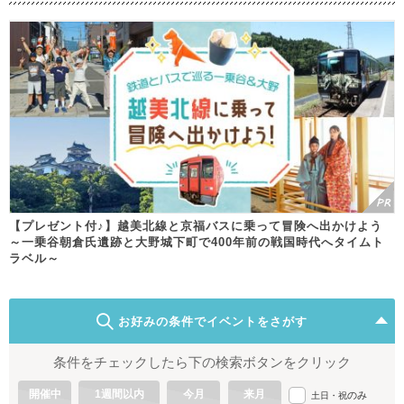
【プレゼント付♪】越美北線と京福バスに乗って冒険へ出かけよう
～一乗谷朝倉氏遺跡と大野城下町で400年前の戦国時代へタイムト
ラベル～
お好みの条件でイベントをさがす
条件をチェックしたら下の検索ボタンをクリック
開催中
1週間以内
今月
来月
のみ
土日・祝