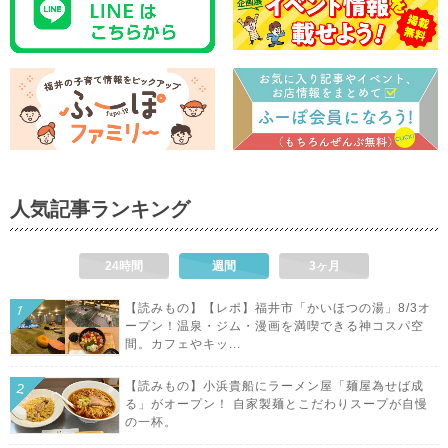
人気記事ランキング
24時間
週間
3ヶ月
【読みもの】【レポ】福井市「かいほつの湯」8/3オ
ープン！温泉・ジム・漫画を満喫できる神コスパ空
間。カフェやキッ...
【読みもの】小浜貴船にラーメン屋「麺屋為せば成
る」がオープン！ 自家製麺とこだわりスープが自慢
の一杯。