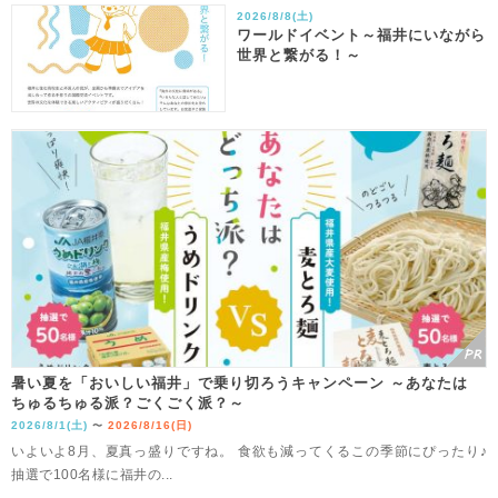
2026/8/8(土)
ワールドイベント～福井にいながら
世界と繋がる！～
暑い夏を「おいしい福井」で乗り切ろうキャンペーン ～あなたは
ちゅるちゅる派？ごくごく派？～
2026/8/1(土)
2026/8/16(日)
〜
いよいよ8月、夏真っ盛りですね。 食欲も減ってくるこの季節にぴったり♪
抽選で100名様に福井の...