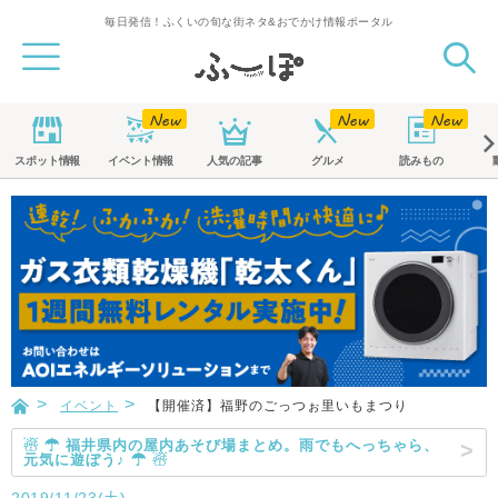
毎日発信！ふくいの旬な街ネタ&おでかけ情報ポータル
スポット
情報
イベント
情報
人気の記事
グルメ
読みもの
イベント
【開催済】福野のごっつぉ里いもまつり
☃ ☂ 福井県内の屋内あそび場まとめ。雨でもへっちゃら、
元気に遊ぼう♪ ☂ ☃
2019/11/23(土)