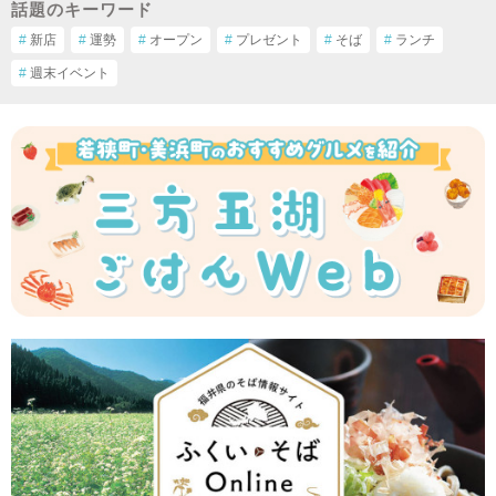
話題のキーワード
#
新店
#
運勢
#
オープン
#
プレゼント
#
そば
#
ランチ
#
週末イベント