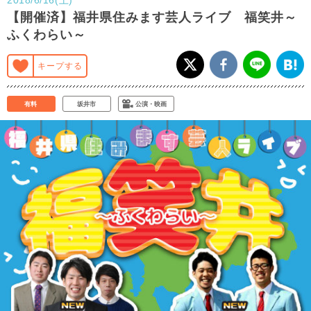
【開催済】福井県住みます芸人ライブ 福笑井～
ふくわらい～
キープする
有料
坂井市
公演・映画