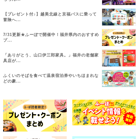
【プレゼント付♪】越美北線と京福バスに乗って
冒険へ...
7/31更新★ふーぽで開催中！福井県内のおすすめ
プ...
「ありがとう、山口伊三郎家具。」福井の老舗家
具店が...
ふくいのそばを食べて温泉宿泊券やいちほまれな
どの豪...