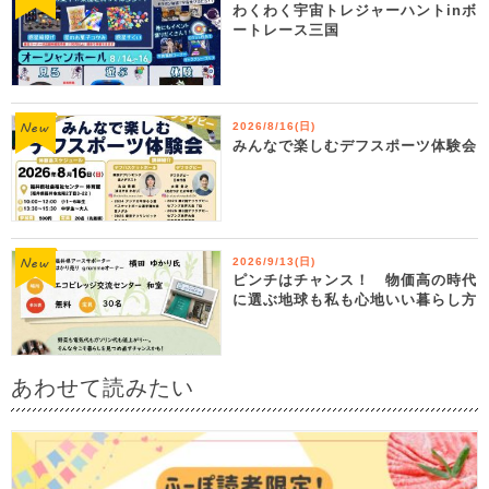
わくわく宇宙トレジャーハントinボ
ートレース三国
2026/8/16(日)
みんなで楽しむデフスポーツ体験会
2026/9/13(日)
ピンチはチャンス！ 物価高の時代
に選ぶ地球も私も心地いい暮らし方
あわせて読みたい