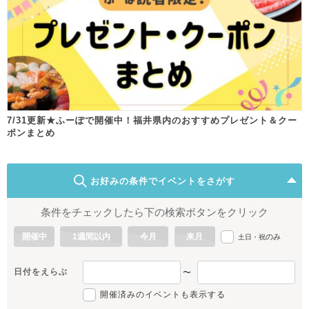
7/31更新★ふーぽで開催中！福井県内のおすすめプレゼント＆クー
ポンまとめ
お好みの条件でイベントをさがす
条件をチェックしたら下の検索ボタンをクリック
開催中
1週間以内
今月
来月
のみ
土日・祝
日付をえらぶ
〜
開催済みのイベントも表示する