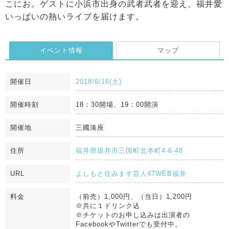
こにお。ゲストに小浜市出身の武者武者を迎え、福井愛
いっぱいの熱いライブを届けます。
イベント情報
マップ
開催日
2018/6/16(土)
開催時刻
18：30開場、19：00開演
開催地
三國湊座
住所
福井県坂井市三国町北本町4-6-48
URL
よしもと住みます芸人47WEB福井
料金
（前売）1,000円、（当日）1,200円
※共に１ドリンク込
※チケットのお申し込みは出演者の
FacebookやTwitterでも受付中。