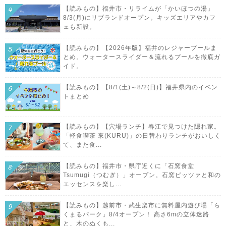
【読みもの】福井市・リライムが「かいほつの湯」
8/3(月)にリブランドオープン。キッズエリアやカフ
ェも新設。
【読みもの】【2026年版】福井のレジャープールま
とめ。ウォータースライダー＆流れるプールを徹底ガ
イド。
【読みもの】【8/1(土)～8/2(日)】福井県内のイベン
トまとめ
【読みもの】【穴場ランチ】春江で見つけた隠れ家。
「軽食喫茶 來(KURU)」の日替わりランチがおいしく
て、また食...
【読みもの】福井市・県庁近くに「石窯食堂
Tsumugi（つむぎ）」オープン。石窯ピッツァと和の
エッセンスを楽し...
【読みもの】越前市・武生楽市に無料屋内遊び場「ら
くまるパーク」8/4オープン！ 高さ6mの立体迷路
と、木のぬくも...