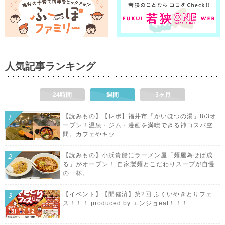
人気記事ランキング
24時間
週間
3ヶ月
【読みもの】【レポ】福井市「かいほつの湯」8/3オ
ープン！温泉・ジム・漫画を満喫できる神コスパ空
間。カフェやキッ...
【読みもの】小浜貴船にラーメン屋「麺屋為せば成
る」がオープン！ 自家製麺とこだわりスープが自慢
の一杯。
【イベント】【開催済】第2回 ふくいやきとりフェ
ス！！！ produced by エンジョeat！！！