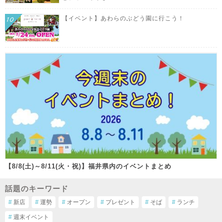
【イベント】あわらのぶどう園に行こう！
【8/8(土)～8/11(火・祝)】福井県内のイベントまとめ
話題のキーワード
#
新店
#
運勢
#
オープン
#
プレゼント
#
そば
#
ランチ
#
週末イベント