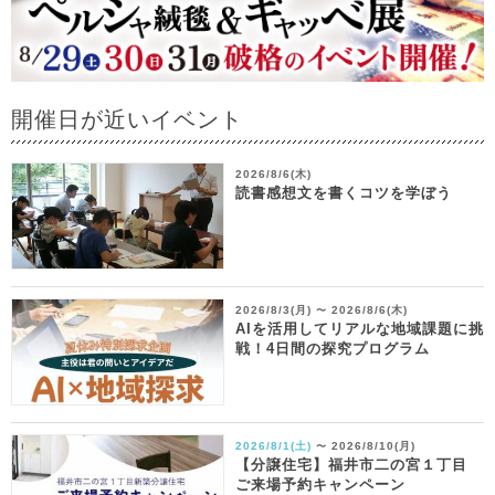
開催日が近いイベント
2026/8/6(木)
読書感想文を書くコツを学ぼう
2026/8/3(月)
2026/8/6(木)
〜
AIを活用してリアルな地域課題に挑
戦！4日間の探究プログラム
2026/8/1(土)
2026/8/10(月)
〜
【分譲住宅】福井市二の宮１丁目
ご来場予約キャンペーン