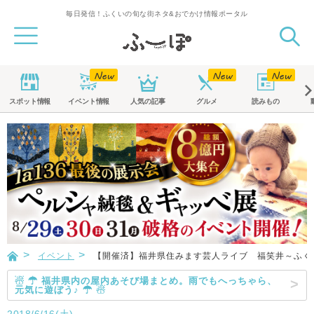
毎日発信！ふくいの旬な街ネタ&おでかけ情報ポータル
スポット
情報
イベント
情報
人気の記事
グルメ
読みもの
イベント
【開催済】福井県住みます芸人ライブ 福笑井～ふく
☃ ☂ 福井県内の屋内あそび場まとめ。雨でもへっちゃら、
元気に遊ぼう♪ ☂ ☃
2018/6/16(土)