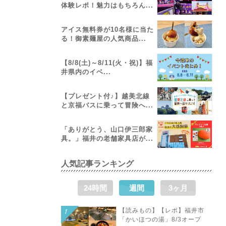
体験レポ！魅力はもちろん...
アイス無料券が10名様に当た
る！御素麺屋の人気商品...
【8/8(土)～8/11(火・祝)】福
井県内のイベ...
【プレゼント付♪】越美北線
と京福バスに乗って冒険へ...
「ありがとう、山口伊三郎家
具。」福井の老舗家具店が...
人気記事ランキング
24時間
週間
3ヶ月
【読みもの】【レポ】福井市
「かいほつの湯」8/3オープ