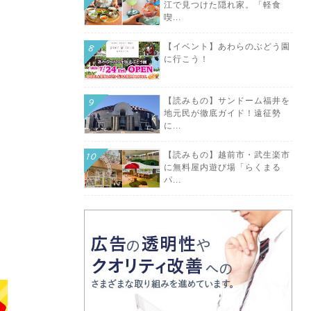
江で見つけた隠れ家。「軽食
喫...
【イベント】あわらのぶどう園
に行こう！
【読みもの】サンドーム福井を
地元民が徹底ガイド！遠征勢
に...
【読みもの】越前市・武生楽市
に無料屋内遊び場「らくまる
パ...