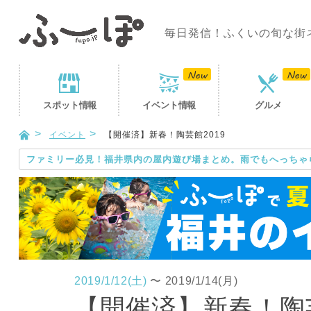
毎日発信！ふくいの旬な街
スポット
情報
イベント
情報
グルメ
イベント
【開催済】新春！陶芸館2019
ファミリー必見！福井県内の屋内遊び場まとめ。雨でもへっちゃ
2019/1/12(土)
〜
2019/1/14(月)
【開催済】新春！陶芸