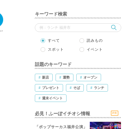
キーワード検索
すべて
読みもの
スポット
イベント
話題のキーワード
#
新店
#
運勢
#
オープン
#
プレゼント
#
そば
#
ランチ
#
週末イベント
必見！ふーぽイチオシ情報
PR
「ポップサーカス福井公演」