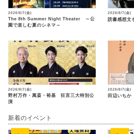
2026/8/7(金)
2026/8/7(金)
The 8th Summer Night Theater ～公
読書感想文
園で楽しむ夏のシネマ～
2026/8/7(金)
2026/8/7(金)
野村万作・萬斎・裕基 狂言三大特別公
田辺いちか
演
新着のイベント