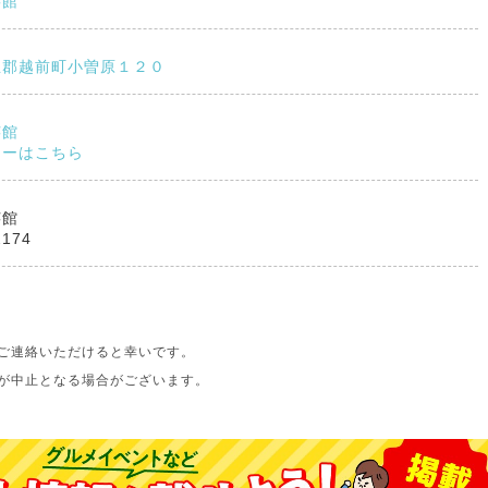
芸館
生郡越前町小曽原１２０
芸館
ューはこちら
芸館
2174
ご連絡いただけると幸いです。
が中止となる場合がございます。