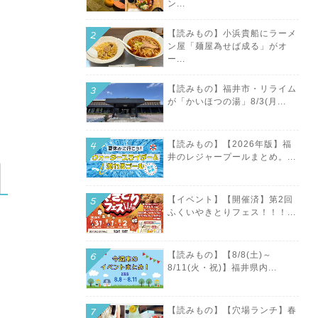
ン...
【読みもの】小浜貴船にラーメ
ン屋「麺屋為せば成る」がオ
ー...
【読みもの】福井市・リライム
が「かいほつの湯」8/3(月...
【読みもの】【2026年版】福
井のレジャープールまとめ。...
【イベント】【開催済】第2回
ふくいやきとりフェス！！！...
【読みもの】【8/8(土)～
8/11(火・祝)】福井県内...
【読みもの】【穴場ランチ】春