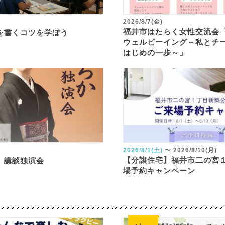
2026/8/7(金)
福井市はたらく女性交流会
を書くコツを学ぼう
ウェルビーイング～私とチ
はじめの一歩～」
2026/8/1(土)
〜
2026/8/10(月)
【分譲住宅】福井市二の宮
 講談独演会
場予約キャンペーン