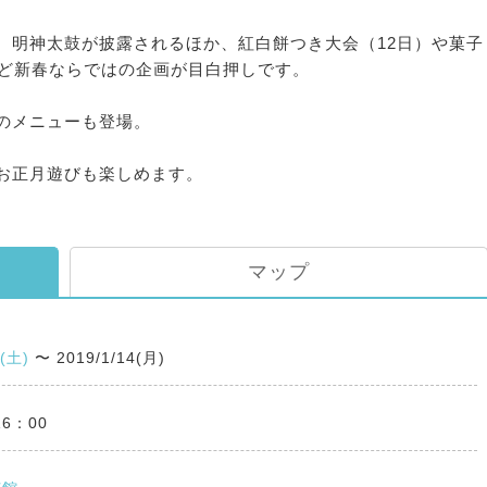
、明神太鼓が披露されるほか、紅白餅つき大会（12日）や菓子
など新春ならではの企画が目白押しです。
のメニューも登場。
お正月遊びも楽しめます。
マップ
2(土)
〜
2019/1/14(月)
16：00