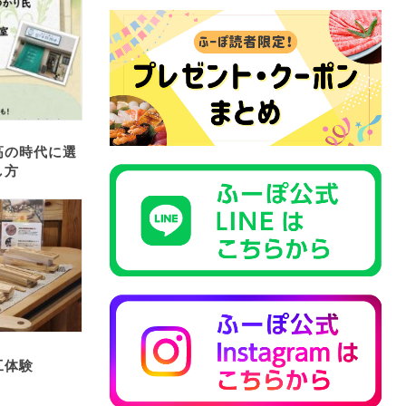
高の時代に選
し方
工体験