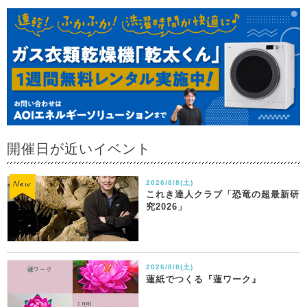
開催日が近いイベント
2026/8/8(土)
これき達人クラブ「恐竜の超最新研
究2026」
2026/8/8(土)
蓮紙でつくる『蓮ワーク』