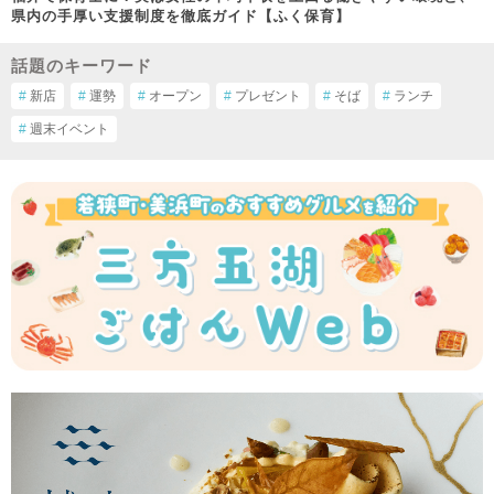
県内の手厚い支援制度を徹底ガイド【ふく保育】
話題のキーワード
#
新店
#
運勢
#
オープン
#
プレゼント
#
そば
#
ランチ
#
週末イベント