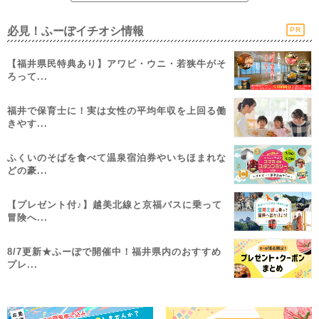
必見！ふーぽイチオシ情報
PR
【福井県民特典あり】アワビ・ウニ・若狭牛がそ
ろって...
福井で保育士に！実は女性の平均年収を上回る働
きやす...
ふくいのそばを食べて温泉宿泊券やいちほまれな
どの豪...
【プレゼント付♪】越美北線と京福バスに乗って
冒険へ...
8/7更新★ふーぽで開催中！福井県内のおすすめ
プレ...