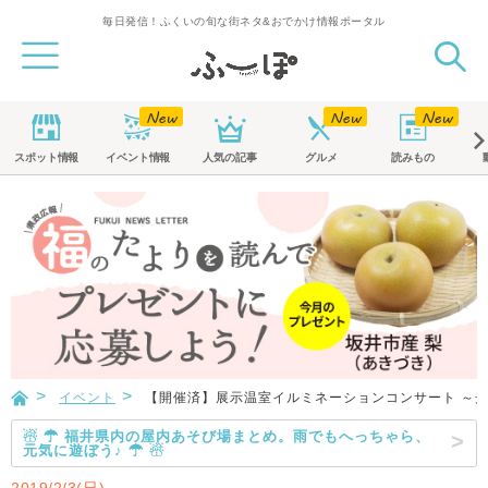
毎日発信！ふくいの旬な街ネタ&おでかけ情報ポータル
スポット
情報
イベント
情報
人気の記事
グルメ
読みもの
イベント
【開催済】展示温室イルミネーションコンサート ～
☃ ☂ 福井県内の屋内あそび場まとめ。雨でもへっちゃら、
元気に遊ぼう♪ ☂ ☃
2019/2/3(日)