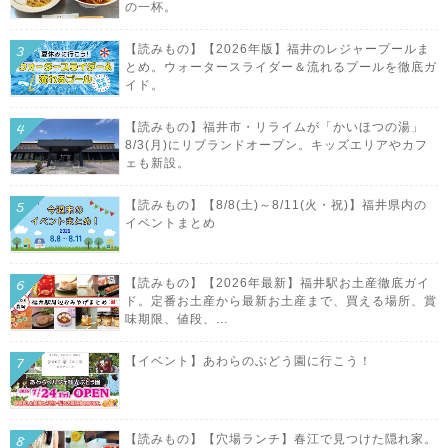
の一杯。
【読みもの】【2026年版】福井のレジャープールま
とめ。ウォータースライダー＆流れるプールを徹底ガ
イド。
【読みもの】福井市・リライムが「かいほつの湯」
8/3(月)にリブランドオープン。キッズエリアやカフ
ェも新設。
【読みもの】【8/8(土)～8/11(火・祝)】福井県内の
イベントまとめ
【読みもの】【2026年最新】福井駅お土産徹底ガイ
ド。定番お土産から最新お土産まで、買える場所、賞
味期限、値段、...
【イベント】あわらのぶどう園に行こう！
【読みもの】【穴場ランチ】春江で見つけた隠れ家。