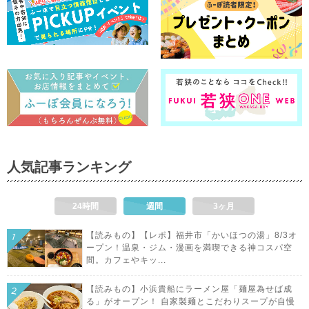
人気記事ランキング
24時間
週間
3ヶ月
【読みもの】【レポ】福井市「かいほつの湯」8/3オ
ープン！温泉・ジム・漫画を満喫できる神コスパ空
間。カフェやキッ...
【読みもの】小浜貴船にラーメン屋「麺屋為せば成
る」がオープン！ 自家製麺とこだわりスープが自慢