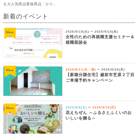
る大人気商品看板商品「かり...
新着のイベント
2026/9/15(火)
2026/9/16(水)
〜
女性のための再就職支援セミナー＆
就職面談会
2026/8/11(火・祝)
2026/8/20(木)
〜
【新築分譲住宅】越前市芝原２丁目
ご来場予約キャンペーン
2026/8/8(土)
2026/8/16(日)
〜
花えちぜん ～ふるさとふくいのお
いしいを贈る～