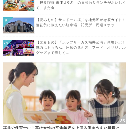
「軽食喫茶 來(KURU)」の日替わりランチがおいしく
て、また食...
【読みもの】サンドーム福井を地元民が徹底ガイド！
遠征勢に教えたい駐車場・託児所・周辺スポット
【読みもの】「ポップサーカス福井公演」体験レポ！
魅力はもちろん、座席の見え方、フード、オリジナル
グッズまで詳しく...
福井で保育士に！実は女性の平均年収を上回る働きやすい環境と、