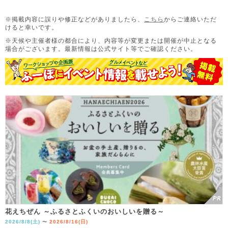
※掲載内容に誤りや修正などがありましたら、
こちら
からご連絡いただ
けると幸いです。
※天候や主催者様の都合により、内容等が変更または開催が中止となる
場合がございます。
最新情報は公式サイト等でご確認ください。
花えちぜん ～ふるさとふくいのおいしいを贈る～
2026/8/8(土)
2026/8/16(日)
〜