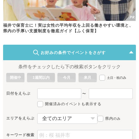
福井で保育士に！実は女性の平均年収を上回る働きやすい環境と、
県内の手厚い支援制度を徹底ガイド【ふく保育】
お好みの条件でイベントをさがす
条件をチェックしたら下の検索ボタンをクリック
開催中
1週間以内
今月
来月
のみ
土日・祝
日付をえらぶ
〜
開催済みのイベントも表示する
エリアをえらぶ
県内
のみ
キーワード検索