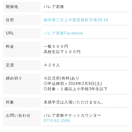
開催地
パレア若狭
住所
福井県三方上中郡若狭町市場18-18
URL
パレア若狭Facebook
料金
一般５００円
高校生以下１００円
定員
４２９人
締め切り
※託児所(有料)あり
◎申込締切＝2019年2月9日(土)
◎対象：１歳以上小学校3年生以下
対象
未就学児は入場いただけません。
お問い合わせ
パレア若狭チケットカウンター
0770-62-2506