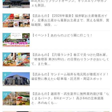
8/3(月)にリブランドオープン。キッズエリアやカフ
ェも新設。
【読みもの】【2026年最新】福井駅お土産徹底ガイ
ド。定番お土産から最新お土産まで、買える場所、賞
味期限、値段、...
【イベント】あわらのぶどう園に行こう！
【読みもの】【穴場ランチ】春江で見つけた隠れ家。
「軽食喫茶 來(KURU)」の日替わりランチがおいしく
て、また食...
【読みもの】サンドーム福井を地元民が徹底ガイド！
遠征勢に教えたい駐車場・託児所・周辺スポット
【読みもの】越前市・武生楽市に無料屋内遊び場「ら
くまるパーク」8/4オープン！ 高さ6mの立体迷路
と、木のぬくも...