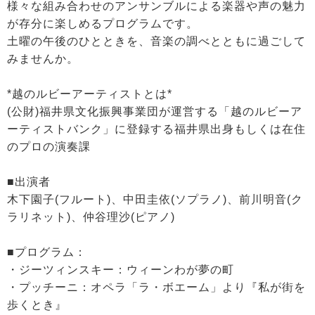
様々な組み合わせのアンサンブルによる楽器や声の魅力
が存分に楽しめるプログラムです。
土曜の午後のひとときを、音楽の調べとともに過ごして
みませんか。
*越のルビーアーティストとは*
(公財)福井県文化振興事業団が運営する「越のルビーア
ーティストバンク」に登録する福井県出身もしくは在住
のプロの演奏課
■出演者
木下園子(フルート)、中田圭依(ソプラノ)、前川明音(ク
ラリネット)、仲谷理沙(ピアノ)
■プログラム：
・ジーツィンスキー：ウィーンわが夢の町
・プッチーニ：オペラ「ラ・ボエーム」より『私が街を
歩くとき』