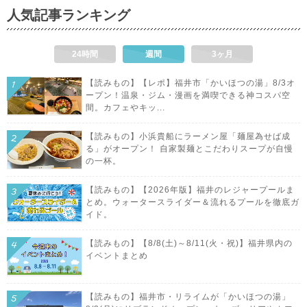
人気記事ランキング
24時間
週間
3ヶ月
【読みもの】【レポ】福井市「かいほつの湯」8/3オ
ープン！温泉・ジム・漫画を満喫できる神コスパ空
間。カフェやキッ...
【読みもの】小浜貴船にラーメン屋「麺屋為せば成
る」がオープン！ 自家製麺とこだわりスープが自慢
の一杯。
【読みもの】【2026年版】福井のレジャープールま
とめ。ウォータースライダー＆流れるプールを徹底ガ
イド。
【読みもの】【8/8(土)～8/11(火・祝)】福井県内の
イベントまとめ
【読みもの】福井市・リライムが「かいほつの湯」