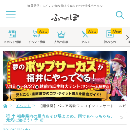
毎日発信！ふくいの旬な街ネタ&おでかけ情報ポータル
スポット
情報
イベント
情報
人気の記事
グルメ
読みもの
イベント
【開催済】パレア若狭ワンコインコンサート ルビー
☃ ☂ 福井県内の屋内あそび場まとめ。雨でもへっちゃら、
元気に遊ぼう♪ ☂ ☃
2019/2/23(土)