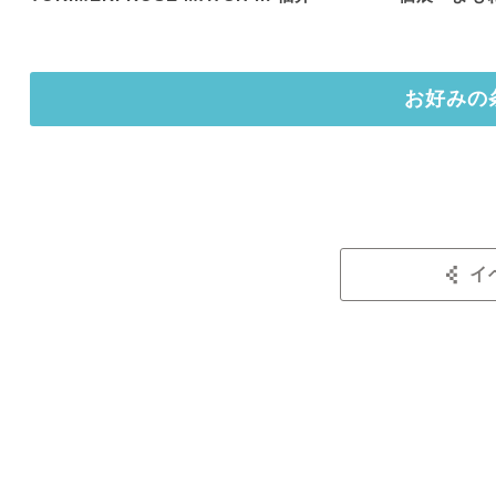
お好みの
イ