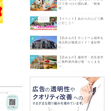
江で見つけた隠れ家。「軽食
喫...
【イベント】あわらのぶどう園
に行こう！
【読みもの】サンドーム福井を
地元民が徹底ガイド！遠征勢
に...
【読みもの】越前市・武生楽市
に無料屋内遊び場「らくまる
パ...