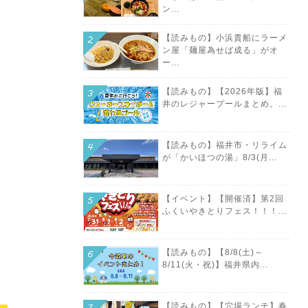
ン...
【読みもの】小浜貴船にラーメ
ン屋「麺屋為せば成る」がオ
ー...
【読みもの】【2026年版】福
井のレジャープールまとめ。...
【読みもの】福井市・リライム
が「かいほつの湯」8/3(月...
【イベント】【開催済】第2回
ふくいやきとりフェス！！！...
【読みもの】【8/8(土)～
8/11(火・祝)】福井県内...
【読みもの】【穴場ランチ】春