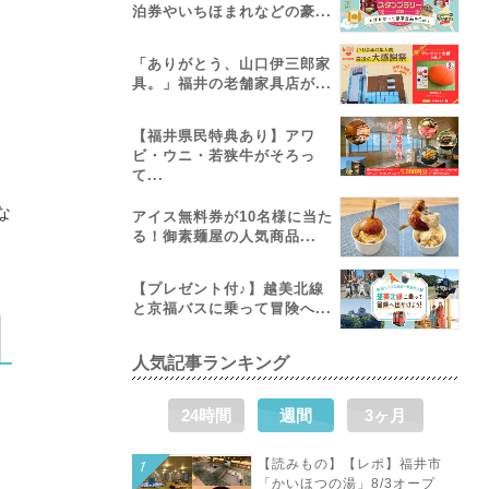
泊券やいちほまれなどの豪...
「ありがとう、山口伊三郎家
具。」福井の老舗家具店が...
【福井県民特典あり】アワ
ビ・ウニ・若狭牛がそろっ
て...
な
アイス無料券が10名様に当た
る！御素麺屋の人気商品...
【プレゼント付♪】越美北線
と京福バスに乗って冒険へ...
人気記事ランキング
24時間
週間
3ヶ月
【読みもの】【レポ】福井市
「かいほつの湯」8/3オープ