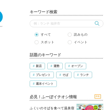
キーワード検索
すべて
読みもの
スポット
イベント
話題のキーワード
#
新店
#
運勢
#
オープン
#
プレゼント
#
そば
#
ランチ
#
週末イベント
必見！ふーぽイチオシ情報
PR
ふくいのそばを食べて温泉宿