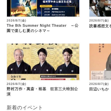
2026/8/7(金)
2026/8/7(金)
The 8th Summer Night Theater ～公
読書感想文
園で楽しむ夏のシネマ～
2026/8/7(金)
2026/8/7(金)
野村万作・萬斎・裕基 狂言三大特別公
田辺いちか
演
新着のイベント