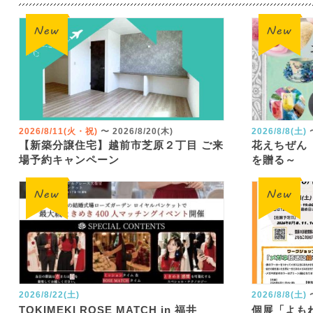
2026/8/11(火・祝)
〜
2026/8/20(木)
2026/8/8(土)
【新築分譲住宅】越前市芝原２丁目 ご来
花えちぜん
場予約キャンペーン
を贈る～
2026/8/22(土)
2026/8/8(土)
TOKIMEKI ROSE MATCH in 福井
個展「よも