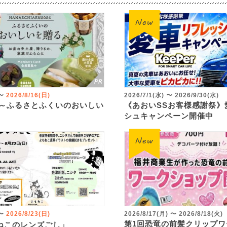
〜
2026/8/16(日)
2026/7/1(水)
〜
2026/9/30(水)
 ～ふるさとふくいのおいしい
《あおいSSお客様感謝祭》
シュキャンペーン開催中
〜
2026/8/23(日)
2026/8/17(月)
〜
2026/8/18(火)
第1回恐竜の前髪クリップワ
ねこのレンズごし」