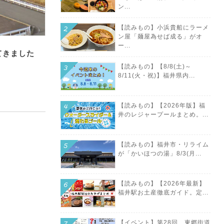
ン...
【読みもの】小浜貴船にラーメ
ン屋「麺屋為せば成る」がオ
ー...
てきました
【読みもの】【8/8(土)～
8/11(火・祝)】福井県内...
【読みもの】【2026年版】福
井のレジャープールまとめ。...
【読みもの】福井市・リライム
が「かいほつの湯」8/3(月...
【読みもの】【2026年最新】
福井駅お土産徹底ガイド。定...
【イベント】第28回 東郷街道