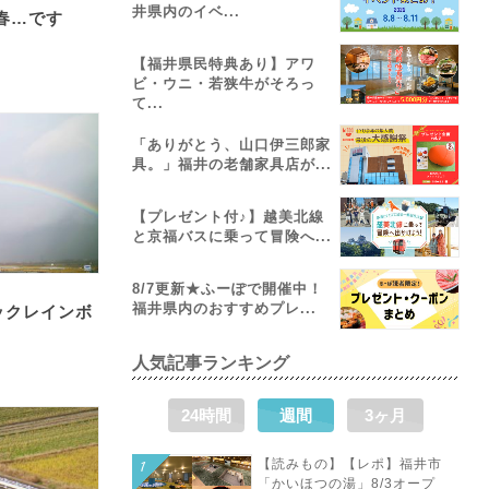
井県内のイベ...
春…です
【福井県民特典あり】アワ
ビ・ウニ・若狭牛がそろっ
て...
「ありがとう、山口伊三郎家
具。」福井の老舗家具店が...
【プレゼント付♪】越美北線
と京福バスに乗って冒険へ...
8/7更新★ふーぽで開催中！
福井県内のおすすめプレ...
ックレインボ
人気記事ランキング
24時間
週間
3ヶ月
【読みもの】【レポ】福井市
「かいほつの湯」8/3オープ