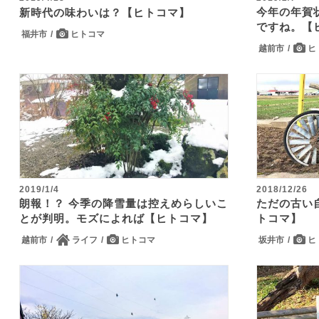
今年の年賀
新時代の味わいは？【ヒトコマ】
ですね。【
福井市
ヒトコマ
越前市
ヒ
2019/1/4
2018/12/26
朗報！？ 今季の降雪量は控えめらしいこ
ただの古い
とが判明。モズによれば【ヒトコマ】
トコマ】
越前市
ライフ
ヒトコマ
坂井市
ヒ