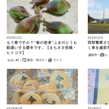
2020/1/21
2019/12/3
もう春ですか？“春の使者”ふきのとうも
西部警察さ
勘違いする暖冬です。【まちネタ投稿・
く車を越前
ヒトコマ】
越前市
ヒ
おおい町
新店・旬ネタ
ライフ
2019/4/18
2019/2/7