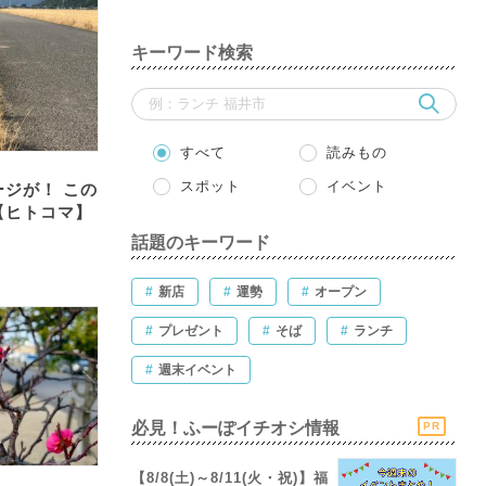
キーワード検索
すべて
読みもの
スポット
イベント
ジが！ この
【ヒトコマ】
話題のキーワード
#
新店
#
運勢
#
オープン
#
プレゼント
#
そば
#
ランチ
#
週末イベント
必見！ふーぽイチオシ情報
PR
【8/8(土)～8/11(火・祝)】福