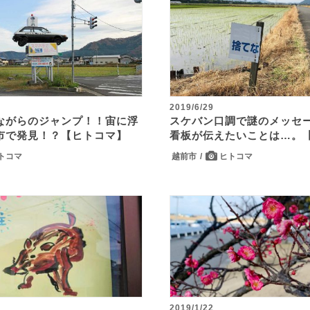
2019/6/29
ながらのジャンプ！！宙に浮
スケバン口調で謎のメッセー
市で発見！？【ヒトコマ】
看板が伝えたいことは…。
トコマ
越前市
ヒトコマ
2019/1/22