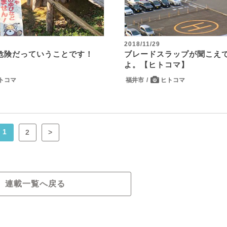
2018/11/29
危険だっていうことです！
ブレードスラップが聞こえ
】
よ。【ヒトコマ】
トコマ
福井市
ヒトコマ
1
2
>
連載一覧へ戻る