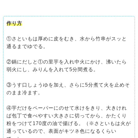
作り方
①さといもは厚めに皮をむき、水から竹串がスッと
通るまでゆでる。
②鍋にだしと①の里芋を入れ中火にかけ、沸いたら
弱火にし、みりんを入れて5分間煮る。
③うす口しょうゆを加え、さらに5分煮て火を止めそ
のまま冷ます。
④芋だけをペーパーにのせて水けをきり、大きけれ
ば包丁で食べやすい大きさに切ってから、かたくり
粉をつけて170度の油で揚げる。（※さといもは火が
通っているので、表面がキツネ色になるくらい