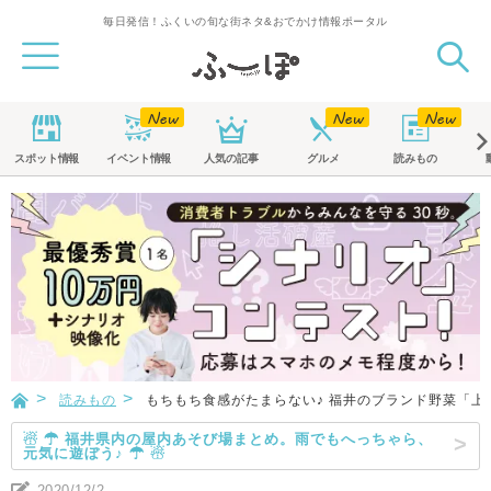
毎日発信！ふくいの旬な街ネタ&おでかけ情報ポータル
スポット
情報
イベント
情報
人気の記事
グルメ
読みもの
読みもの
もちもち食感がたまらない♪ 福井のブランド野菜「上
☃ ☂ 福井県内の屋内あそび場まとめ。雨でもへっちゃら、
元気に遊ぼう♪ ☂ ☃
2020/12/2