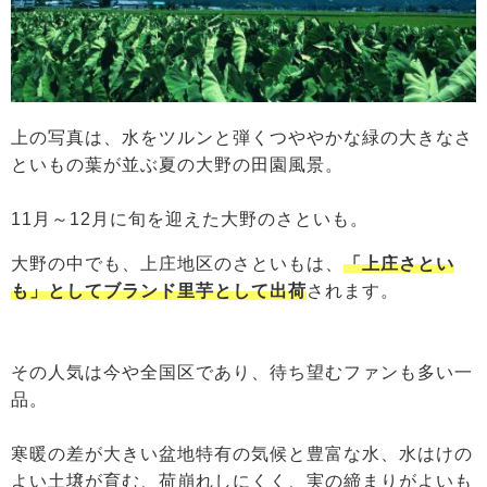
上の写真は、水をツルンと弾くつややかな緑の大きなさ
といもの葉が並ぶ夏の大野の田園風景。
11月～12月に旬を迎えた大野のさといも。
大野の中でも、上庄地区のさといもは、
「上庄さとい
も」としてブランド里芋として出荷
されます。
その人気は今や全国区であり、待ち望むファンも多い一
品。
寒暖の差が大きい盆地特有の気候と豊富な水、水はけの
よい土壌が育む、荷崩れしにくく、実の締まりがよいも