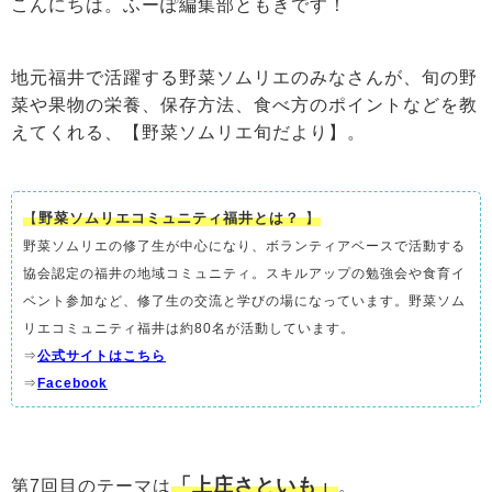
こんにちは。ふーぽ編集部ともきです！
地元福井で活躍する野菜ソムリエのみなさんが、旬の野
菜や果物の栄養、保存方法、食べ方のポイントなどを教
えてくれる、【野菜ソムリエ旬だより】。
【
野菜ソムリエコミュニティ福井とは？
】
野菜ソムリエの修了生が中心になり、ボランティアベースで活動する
協会認定の福井の地域コミュニティ。スキルアップの勉強会や食育イ
ベント参加など、修了生の交流と学びの場になっています。野菜ソム
リエコミュニティ福井は約80名が活動しています。
⇒
公式サイトはこちら
⇒
Facebook
「上庄さといも」
第7回目のテーマは
。