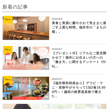
新着の記事
2026/8/8
美食と美酒に癒やされて気ままに過
ごす上質な時間。福井市の「まちの
都」。
2026/8/7
【プレゼント付】リアルなご意見聞
かせて！福井にお住まいの方への
「働き方」に関するアンケート《9/
6(...
2026/8/7
【福井県民特典あり】アワビ・ウ
ニ・若狭牛がそろって1泊2食18,80
0円～！越前の絶景温泉旅で最大
5...