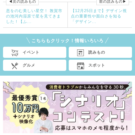
◀次の読みもの
前の読みもの▶
息をのむ美しい星空！ 敦賀市
【12月25日まで】デザイン視
の池河内湿原で星を見てきま
点の重要性や面白さを知る
した！【ふ...
「デザイン...
こちらもクリック！情報いろいろ
イベント
読みもの
グルメ
スポット