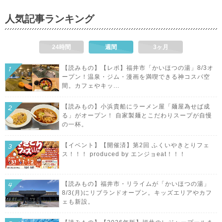
人気記事ランキング
24時間
週間
3ヶ月
【読みもの】【レポ】福井市「かいほつの湯」8/3オ
ープン！温泉・ジム・漫画を満喫できる神コスパ空
間。カフェやキッ...
【読みもの】小浜貴船にラーメン屋「麺屋為せば成
る」がオープン！ 自家製麺とこだわりスープが自慢
の一杯。
【イベント】【開催済】第2回 ふくいやきとりフェ
ス！！！ produced by エンジョeat！！！
【読みもの】福井市・リライムが「かいほつの湯」
8/3(月)にリブランドオープン。キッズエリアやカフ
ェも新設。