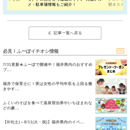
メ・駐車場情報もご紹介！
部オススメ
記事一覧へ戻る
必見！ふーぽイチオシ情報
PR
7/31更新★ふーぽで開催中！福井県内のおすすめ
プ...
福井で保育士に！実は女性の平均年収を上回る働
きやす...
ふくいのそばを食べて温泉宿泊券やいちほまれな
どの豪...
【8/8(土)～8/11(火・祝)】福井県内のイベ...