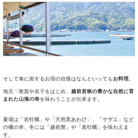
そして海に面するお宿の自慢はなんといっても
お料理
。
地元・敦賀や名子をはじめ、
越前若狭の豊かな自然に育
まれた山海の幸
を味わうことが出来ます。
夏場は「岩牡蠣」や「天然黒あわび」、「サザエ」など
の磯の幸、冬には「越前蟹」や「真牡蠣」を味わえま
す。