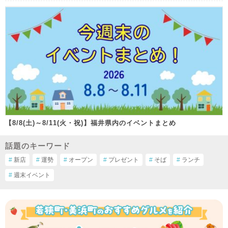
【8/8(土)～8/11(火・祝)】福井県内のイベントまとめ
話題のキーワード
#
新店
#
運勢
#
オープン
#
プレゼント
#
そば
#
ランチ
#
週末イベント