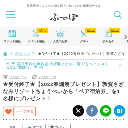
毎日発信！ふくいの旬な街ネタ&おでかけ情報ポータル
スポット
情報
イベント
情報
人気の記事
グルメ
読みもの
読みもの
★受付終了★【2022春爛漫プレゼント】敦賀さざな
☃ ☂ 福井県内の屋内あそび場まとめ。雨でもへっちゃら、
元気に遊ぼう♪ ☂ ☃
2022/3/15
2022/5/10
★受付終了★【2022春爛漫プレゼント】敦賀さざ
なみリゾートちょうべいから「ペア宿泊券」を1
名様にプレゼント！
キープする
県外
おでかけ
プレゼント