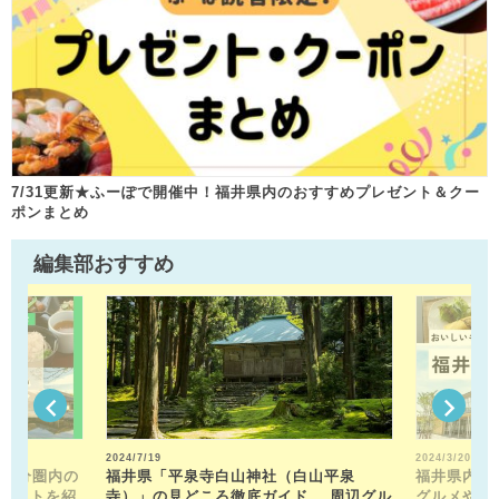
7/31更新★ふーぽで開催中！福井県内のおすすめプレゼント＆クー
ポンまとめ
編集部おすすめ
2024/7/19
2024/3/20
15分圏内の
福井県「平泉寺白山神社（白山平泉
福井県内の
ポットを紹
寺）」の見どころ徹底ガイド。 周辺グル
グルメや近