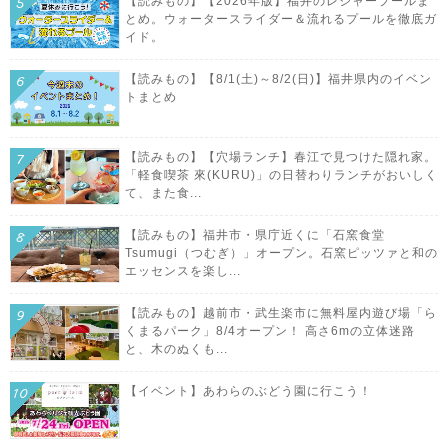
【読みもの】【2026年版】福井のレジャープールま
とめ。ウォータースライダー＆流れるプールを徹底ガ
イド。
【読みもの】【8/1(土)～8/2(日)】福井県内のイベン
トまとめ
【読みもの】【穴場ランチ】春江で見つけた隠れ家。
「軽食喫茶 來(KURU)」の日替わりランチがおいしく
て、また食...
【読みもの】福井市・県庁近くに「石窯食堂
Tsumugi（つむぎ）」オープン。石窯ピッツァと和の
エッセンスを楽し...
【読みもの】越前市・武生楽市に無料屋内遊び場「ら
くまるパーク」8/4オープン！ 高さ6mの立体迷路
と、木のぬくも...
【イベント】あわらのぶどう園に行こう！