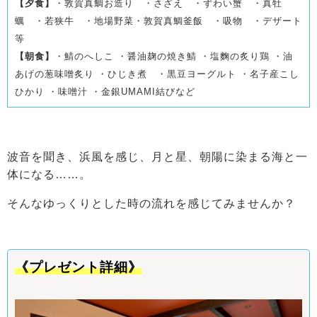
【夕食】
・敦賀真鯛お造り ・さざえ ・ずわい蟹 ・真牡
蠣 ・若狭牛 ・地場野菜
・敦賀真鯛釜飯 ・吸物 ・デザート
等
【朝食】
・鯖のへしこ ・醤油麹の焼き鯖 ・塩麴の炙り鶏 ・油
あげの葱味噌炙り ・ひじき煮
・黒豆ヨーグルト ・名子産こし
ひかり ・味噌汁 ・金銀UMAMI結びなど
波音を聞き、浜風を感じ、月と星、朝陽に染まる海と一
体になる……。
そんなゆっくりとした時の流れを感じてみませんか？
《プレゼント詳細》