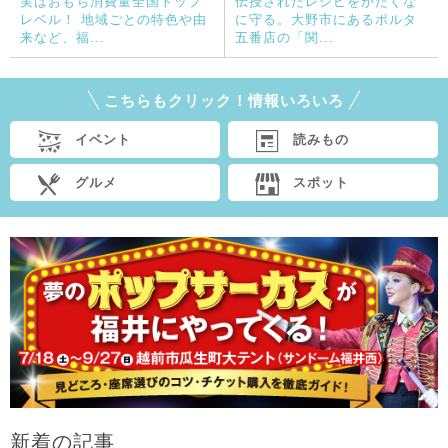
実はおもち消費量全国トップ
伝授されたレシピをかたくな
レベル！ 地域ごとの特色や由
に守る。大野市にあるポルタ
来など、福...
五番店の「関...
こちらもクリック！情報いろいろ
イベント
読みもの
グルメ
スポット
新着の記事