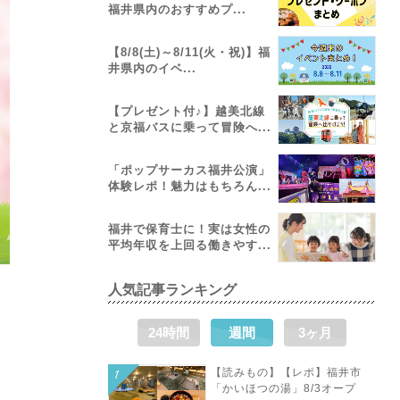
福井県内のおすすめプ...
【8/8(土)～8/11(火・祝)】福
井県内のイベ...
【プレゼント付♪】越美北線
と京福バスに乗って冒険へ...
「ポップサーカス福井公演」
体験レポ！魅力はもちろん...
福井で保育士に！実は女性の
平均年収を上回る働きやす...
人気記事ランキング
24時間
週間
3ヶ月
【読みもの】【レポ】福井市
「かいほつの湯」8/3オープ