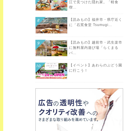
江で見つけた隠れ家。「軽食
喫...
【読みもの】福井市・県庁近く
に「石窯食堂 Tsumugi...
【読みもの】越前市・武生楽市
に無料屋内遊び場「らくまる
パ...
【イベント】あわらのぶどう園
に行こう！