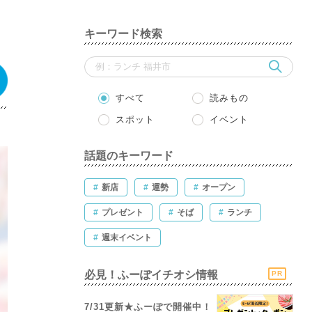
キーワード検索
すべて
読みもの
スポット
イベント
話題のキーワード
#
新店
#
運勢
#
オープン
#
プレゼント
#
そば
#
ランチ
#
週末イベント
必見！ふーぽイチオシ情報
PR
7/31更新★ふーぽで開催中！