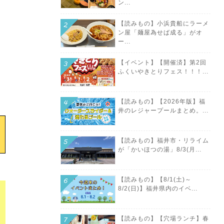
ン...
【読みもの】小浜貴船にラーメ
ン屋「麺屋為せば成る」がオ
ー...
【イベント】【開催済】第2回
ふくいやきとりフェス！！！...
【読みもの】【2026年版】福
井のレジャープールまとめ。...
【読みもの】福井市・リライム
が「かいほつの湯」8/3(月...
【読みもの】【8/1(土)～
8/2(日)】福井県内のイベ...
【読みもの】【穴場ランチ】春