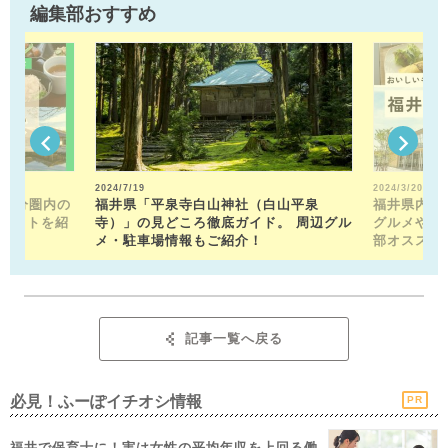
編集部おすすめ
2024/7/19
2024/3/20
15分圏内の
福井県「平泉寺白山神社（白山平泉
福井県内の
ポットを紹
寺）」の見どころ徹底ガイド。 周辺グル
グルメや近
メ・駐車場情報もご紹介！
部オススメ
記事一覧へ戻る
必見！ふーぽイチオシ情報
PR
福井で保育士に！実は女性の平均年収を上回る働