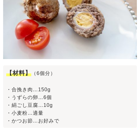
【材料】
（6個分）
・合挽き肉…150g
・うずらの卵…6個
・絹ごし豆腐…10g
・小麦粉…適量
・かつお節…お好みで