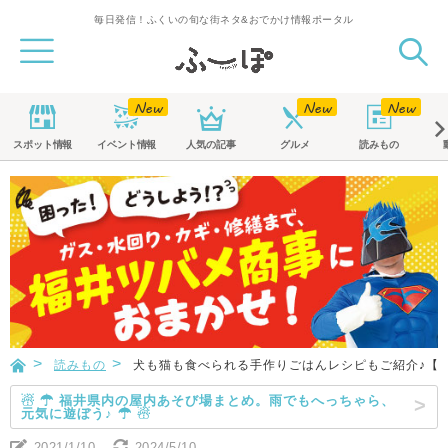
毎日発信！ふくいの旬な街ネタ&おでかけ情報ポータル
スポット
情報
イベント
情報
人気の記事
グルメ
読みもの
読みもの
犬も猫も食べられる手作りごはんレシピもご紹介♪【
☃ ☂ 福井県内の屋内あそび場まとめ。雨でもへっちゃら、
元気に遊ぼう♪ ☂ ☃
2021/1/10
2024/5/10