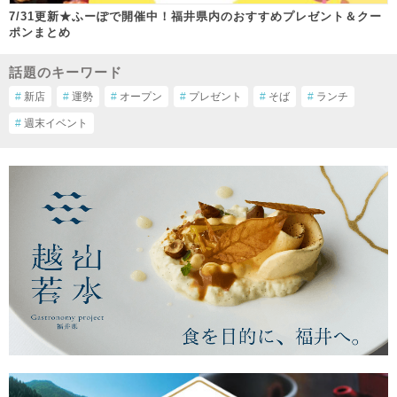
7/31更新★ふーぽで開催中！福井県内のおすすめプレゼント＆クー
ポンまとめ
話題のキーワード
#
新店
#
運勢
#
オープン
#
プレゼント
#
そば
#
ランチ
#
週末イベント