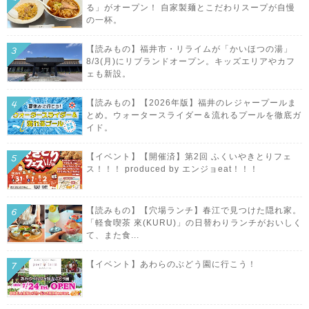
る」がオープン！ 自家製麺とこだわりスープが自慢
の一杯。
【読みもの】福井市・リライムが「かいほつの湯」
8/3(月)にリブランドオープン。キッズエリアやカフ
ェも新設。
【読みもの】【2026年版】福井のレジャープールま
とめ。ウォータースライダー＆流れるプールを徹底ガ
イド。
【イベント】【開催済】第2回 ふくいやきとりフェ
ス！！！ produced by エンジョeat！！！
【読みもの】【穴場ランチ】春江で見つけた隠れ家。
「軽食喫茶 來(KURU)」の日替わりランチがおいしく
て、また食...
【イベント】あわらのぶどう園に行こう！