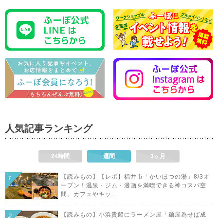
人気記事ランキング
24時間
週間
3ヶ月
【読みもの】【レポ】福井市「かいほつの湯」8/3オ
ープン！温泉・ジム・漫画を満喫できる神コスパ空
間。カフェやキッ...
【読みもの】小浜貴船にラーメン屋「麺屋為せば成