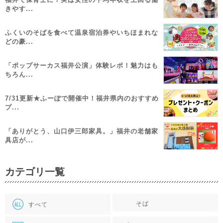
きやす...
ふくいのそばを食べて温泉宿泊券やいちほまれな
どの豪...
「ポップサーカス福井公演」体験レポ！魅力はも
ちろん...
7/31更新★ふーぽで開催中！福井県内のおすすめ
プ...
「ありがとう、山口伊三郎家具。」福井の老舗家
具店が...
カテゴリ一覧
そば
すべて