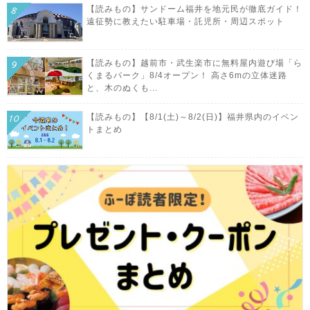
【読みもの】サンドーム福井を地元民が徹底ガイド！
遠征勢に教えたい駐車場・託児所・周辺スポット
【読みもの】越前市・武生楽市に無料屋内遊び場「ら
くまるパーク」8/4オープン！ 高さ6mの立体迷路
と、木のぬくも...
【読みもの】【8/1(土)～8/2(日)】福井県内のイベン
トまとめ