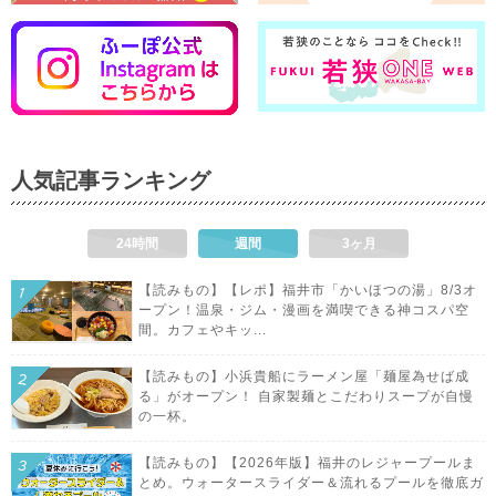
人気記事ランキング
24時間
週間
3ヶ月
【読みもの】【レポ】福井市「かいほつの湯」8/3オ
ープン！温泉・ジム・漫画を満喫できる神コスパ空
間。カフェやキッ...
【読みもの】小浜貴船にラーメン屋「麺屋為せば成
る」がオープン！ 自家製麺とこだわりスープが自慢
の一杯。
【読みもの】【2026年版】福井のレジャープールま
とめ。ウォータースライダー＆流れるプールを徹底ガ