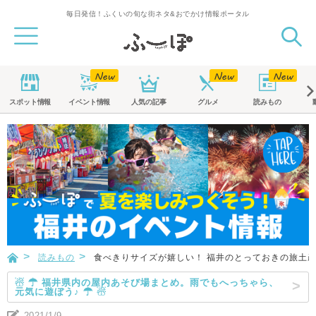
毎日発信！ふくいの旬な街ネタ&おでかけ情報ポータル
スポット
情報
イベント
情報
人気の記事
グルメ
読みもの
読みもの
食べきりサイズが嬉しい！ 福井のとっておきの旅土産
☃ ☂ 福井県内の屋内あそび場まとめ。雨でもへっちゃら、
元気に遊ぼう♪ ☂ ☃
2021/1/9