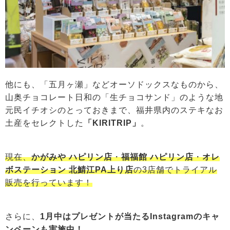
他にも、「五月ヶ瀬」などオーソドックスなものから、
山奥チョコレート日和の「生チョコサンド」のような地
元民イチオシのとっておきまで、福井県内のステキなお
土産をセレクトした
「KIRITRIP」
。
現在、
かがみや ハピリン店
・
福福館 ハピリン店
・
オレ
ボステーション 北鯖江PA上り店
の3店舗でトライアル
販売を行っています！
さらに、
1月中はプレゼントが当たるInstagramのキャ
ンペーンも実施中！