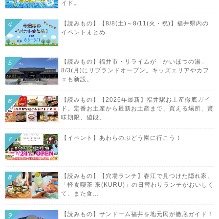
イド。
【読みもの】【8/8(土)～8/11(火・祝)】福井県内の
イベントまとめ
【読みもの】福井市・リライムが「かいほつの湯」
8/3(月)にリブランドオープン。キッズエリアやカフ
ェも新設。
【読みもの】【2026年最新】福井駅お土産徹底ガイ
ド。定番お土産から最新お土産まで、買える場所、賞
味期限、値段、...
【イベント】あわらのぶどう園に行こう！
【読みもの】【穴場ランチ】春江で見つけた隠れ家。
「軽食喫茶 來(KURU)」の日替わりランチがおいしく
て、また食...
【読みもの】サンドーム福井を地元民が徹底ガイド！