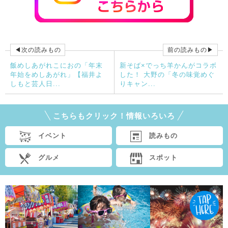
◀次の読みもの
前の読みもの▶
飯めしあがれこにおの「年末
新そば×でっち羊かんがコラボ
年始をめしあがれ」【福井よ
した！ 大野の「冬の味覚めぐ
しもと芸人日...
りキャン...
こちらもクリック！情報いろいろ
イベント
読みもの
グルメ
スポット