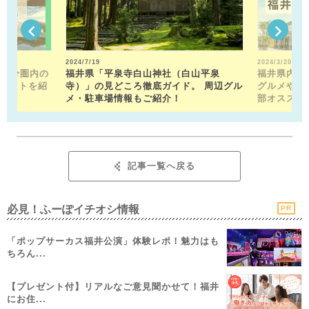
2024/7/19
2024/3/20
15分圏内の
福井県「平泉寺白山神社（白山平泉
福井県内の
ポットを紹
寺）」の見どころ徹底ガイド。 周辺グル
グルメや近
メ・駐車場情報もご紹介！
部オススメ
記事一覧へ戻る
必見！ふーぽイチオシ情報
PR
「ポップサーカス福井公演」体験レポ！魅力はも
ちろん...
【プレゼント付】リアルなご意見聞かせて！福井
にお住...