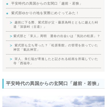
平安時代の異国からの玄関口「越前・若狭」
紫式部ゆかりの地を実際にめぐってみた！
越前に下る際、紫式部が父・藤原為時とともに越えた峠
道「深坂峠（古道）」
紫式部と「宋人」周明 運命の出会いは「気比の松原」？
紫式部も立ち寄った？「松原客館」の管理を担っていた
神宮「氣比神宮」
宋人、朱仁聡が寄進したと記される絵画を所蔵していた
寺「西福寺」
平安時代の異国からの玄関口「越前・若狭」