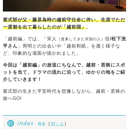
紫式部が父・藤原為時の越前守任命に伴い、生涯でただ
一度都を出て暮らしたのが「越前国」
。
「越前編」では、「宋人
役
/松下洸
（渡来してきた宋国の人）
平さん
」周明との出会いや「越前和紙」を漉く様子な
ど、印象的な場面が描かれました。
今回は「越前編」の放送にちなんで、越前・若狭にスポ
ットを当て、ドラマの流れに沿って、ゆかりの地をご紹
介していきます！
紫式部の生きた平安時代を想像しながら、越前・若狭の
旅へGO!
index
[
]
閉じる
目次