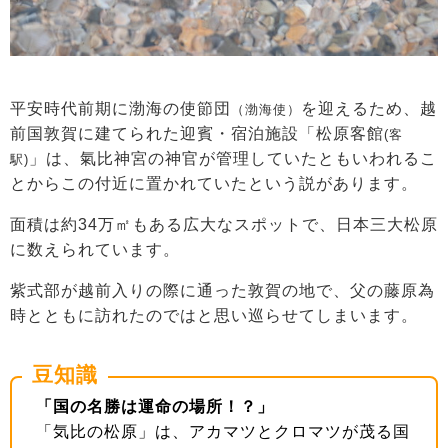
平安時代前期に渤海の使節団
を迎えるため、越
（渤海使）
前国敦賀に建てられた迎賓・宿泊施設「松原客館
(客
」は、氣比神宮の神官が管理していたともいわれるこ
駅)
とからこの付近に置かれていたという説があります。
面積は約34万㎡もある広大なスポットで、日本三大松原
に数えられています。
紫式部が越前入りの際に通った敦賀の地で、父の藤原為
時とともに訪れたのではと思い巡らせてしまいます。
豆知識
「国の名勝は運命の場所！？」
「気比の松原」は、アカマツとクロマツが茂る国