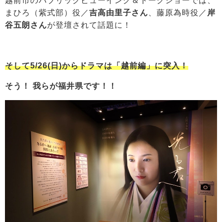
越前市のパブリックビューイング＆トークショーでは、
まひろ（紫式部）役／
吉高由里子さん
、藤原為時役／
岸
谷五朗さん
が登壇されて話題に！
そして5/26(日)からドラマは「越前編」に突入！
そう！ 我らが福井県です！！