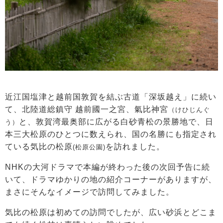
近江国塩津と越前国敦賀を結ぶ古道「深坂越え」に続い
て、北陸道総鎮守 越前國一之宮、氣比神宮
（けひじんぐ
と、敦賀湾最奥部に広がる白砂青松の景勝地で、日
う）
本三大松原のひとつに数えられ、国の名勝にも指定され
ている気比の松原
を訪れました。
(松原公園)
NHKの大河ドラマで本編が終わった後の次回予告に続
いて、ドラマゆかりの地の紹介コーナーがありますが、
まさにそんなイメージで訪問してみました。
気比の松原は初めての訪問でしたが、広い砂浜とどこま