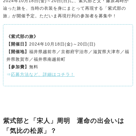
2024年10月18日(金)～20日(日)に、紫式部と父・藤原為時が
辿った旅を、当時の衣装を身にまとって再現する「紫式部の
旅」が開催予定。ただいま再現行列の参加者を募集中！
《紫式部の旅》
【開催日】
2024年10月18日(金)～20日(日)
【開催地】
福井県越前市／京都府宇治市／滋賀県大津市／福
井県敦賀市／福井県南越前町
【参加費】
無料
⇒
応募方法など、詳細はコチラ！
紫式部と「宋人」周明 運命の出会いは
「気比の松原」？