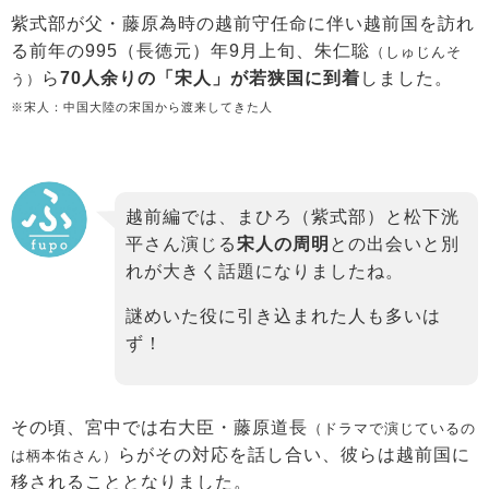
紫式部が父・藤原為時の越前守任命に伴い越前国を訪れ
る前年の995（長徳元）年9月上旬、朱仁聡
（しゅじんそ
ら
70人余りの「宋人」が若狭国に到着
しました。
う）
※宋人：中国大陸の宋国から渡来してきた人
越前編では、まひろ（紫式部）と松下洸
平さん演じる
宋人の周明
との出会いと別
れが大きく話題になりましたね。
謎めいた役に引き込まれた人も多いは
ず！
その頃、宮中では右大臣・藤原道長
（ドラマで演じているの
らがその対応を話し合い、彼らは越前国に
は柄本佑さん）
移されることとなりました。