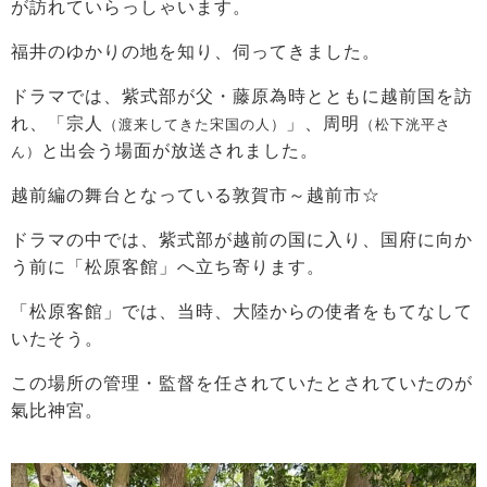
が訪れていらっしゃいます。
福井のゆかりの地を知り、伺ってきました。
ドラマでは、紫式部が父・藤原為時とともに越前国を訪
れ、「宗人
」、周明
（渡来してきた宋国の人）
（松下洸平さ
と出会う場面が放送されました。
ん）
越前編の舞台となっている敦賀市～越前市☆
ドラマの中では、紫式部が越前の国に入り、国府に向か
う前に「松原客館」へ立ち寄ります。
「松原客館」では、当時、大陸からの使者をもてなして
いたそう。
この場所の管理・監督を任されていたとされていたのが
氣比神宮。