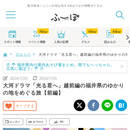
毎日発信！ふくいの旬な街ネタ&おでかけ情報ポータル
スポット
情報
イベント
情報
人気の記事
グルメ
読みもの
読みもの
大河ドラマ「光る君へ」越前編の福井県のゆかりの地
☃ ☂ 福井県内の屋内あそび場まとめ。雨でもへっちゃら、
元気に遊ぼう♪ ☂ ☃
2024/7/25
2024/7/26
大河ドラマ「光る君へ」越前編の福井県のゆかり
の地をめぐる旅【前編】
キープする
エンタメ
おでかけ
PR