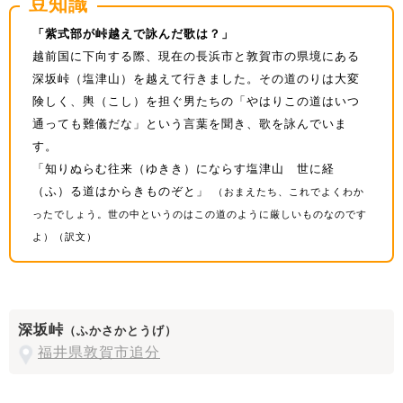
豆知識
「紫式部が峠越えで詠んだ歌は？」
越前国に下向する際、現在の長浜市と敦賀市の県境にある
深坂峠（塩津山）を越えて行きました。その道のりは大変
険しく、輿（こし）を担ぐ男たちの「やはりこの道はいつ
通っても難儀だな」という言葉を聞き、歌を詠んでいま
す。
「知りぬらむ往来（ゆきき）にならす塩津山 世に経
（ふ）る道はからきものぞと」
（おまえたち、これでよくわか
ったでしょう。世の中というのはこの道のように厳しいものなのです
よ）（訳文）
深坂峠
（ふかさかとうげ）
福井県敦賀市追分