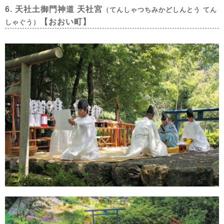
6. 天社土御門神道 天社宮
（てんしゃつちみかどしんとう てん
【おおい町】
しゃぐう）