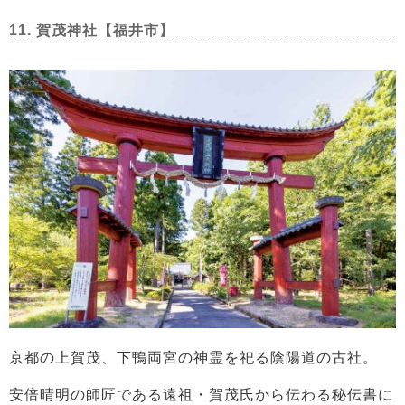
11. 賀茂神社【福井市】
京都の上賀茂、下鴨両宮の神霊を祀る陰陽道の古社。
安倍晴明の師匠である遠祖・賀茂氏から伝わる秘伝書に