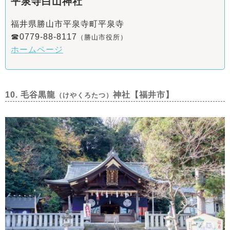
平泉寺白山神社
福井県勝山市平泉寺町平泉寺
☎0779-88-8117
（勝山市役所）
ホームページ
10. 毛谷黒龍
神社【福井市】
（けやくろたつ）