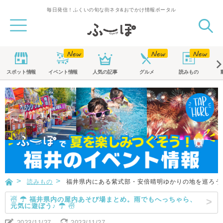
毎日発信！ふくいの旬な街ネタ&おでかけ情報ポータル
スポット
情報
イベント
情報
人気の記事
グルメ
読みもの
読みもの
福井県内にある紫式部・安倍晴明ゆかりの地を巡ろう
☃ ☂ 福井県内の屋内あそび場まとめ。雨でもへっちゃら、
元気に遊ぼう♪ ☂ ☃
2023/11/27
2023/11/27