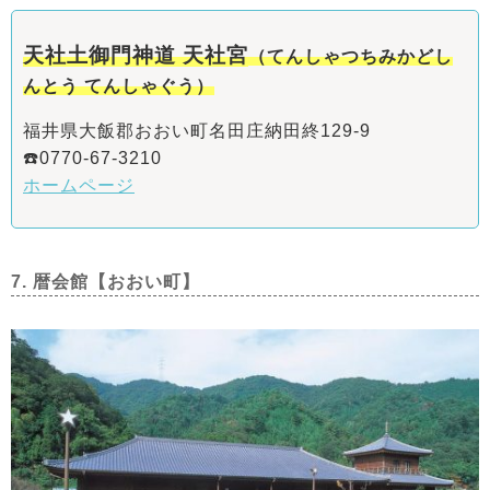
天社土御門神道 天社宮
（てんしゃつちみかどし
んとう てんしゃぐう）
福井県大飯郡おおい町名田庄納田終129-9
☎️0770-67-3210
ホームページ
7. 暦会館【おおい町】