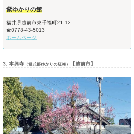
紫ゆかりの館
福井県越前市東千福町21-12
☎0778-43-5013
ホームページ
3. 本興寺
【越前市】
（紫式部ゆかりの紅梅）