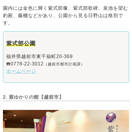
園内には金色に輝く紫式部像、紫式部歌碑、泉池を望む
釣殿、藤棚などがあり、公園から見る日野山は格別で
す。
紫式部公園
福井県越前市東千福町20-369
☎️0778-22-3012
（越前市都市計画課）
ホームページ
2. 紫ゆかりの館【越前市】