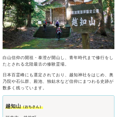
白山信仰の開祖・泰澄が開山し、青年時代まで修行をし
たとされる北陸最古の修験霊場。
日本百霊峰にも選定されており、越知神社をはじめ、奥
乃院や石仏群、殿池、独鈷水など信仰にまつわる史跡が
数多く残っています。
越知山
（おちさん）