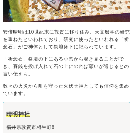
安倍晴明は10世紀末に敦賀に移り住み、天文暦学の研究
を重ねたといわれており、研究に使ったといわれる「祈
念石」がご神体として祭壇床下に祀られています。
「祈念石」祭壇の下にある小窓から覗き見ることがで
き、賽銭を投げ入れて石の上にのれば願いが通じるとの
言い伝えも。
数々の火災から町を守った火伏せ神としても信仰を集め
ています。
晴明神社
福井県敦賀市相生町8