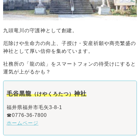
九頭竜川の守護神として創建。
厄除けや生命力の向上、子授け・安産祈願や商売繁盛の
神社として厚い信仰を集めています。
社務所の「龍の絵」をスマートフォンの待受けにすると
運気が上がるかも？
毛谷黒龍
神社
（けやくろたつ）
福井県福井市毛矢3-8-1
☎0776-36-7800
ホームページ