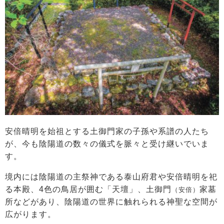
安倍晴明を始祖とする土御門家の子孫や系譜の人たち
が、今も陰陽道の数々の儀式を脈々と受け継いでいま
す。
境内には陰陽道の主祭神である泰山府君や安倍晴明を祀
る本殿、4色の鳥居が囲む「天壇」、土御門
家墓
（安倍）
所などがあり、陰陽道の世界に触れられる神聖な空間が
広がります。