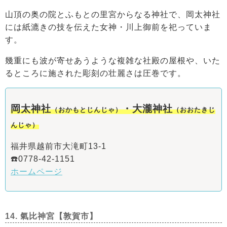
山頂の奥の院とふもとの里宮からなる神社で、岡太神社
には紙漉きの技を伝えた女神・川上御前を祀っていま
す。
幾重にも波が寄せあうような複雑な社殿の屋根や、いた
るところに施された彫刻の壮麗さは圧巻です。
岡太
神社
・大瀧
神社
（おかもとじんじゃ）
（おおたきじ
んじゃ）
福井県越前市大滝町13-1
☎️0778-42-1151
ホームページ
14. 氣比神宮【敦賀市】