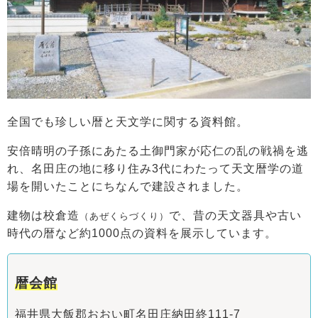
全国でも珍しい暦と天文学に関する資料館。
安倍晴明の子孫にあたる土御門家が応仁の乱の戦禍を逃
れ、名田庄の地に移り住み3代にわたって天文暦学の道
場を開いたことにちなんで建設されました。
建物は校倉造
で、昔の天文器具や古い
（あぜくらづくり）
時代の暦など約1000点の資料を展示しています。
暦会館
福井県大飯郡おおい町名田庄納田終111-7