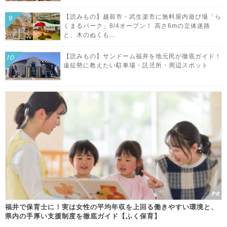
【読みもの】越前市・武生楽市に無料屋内遊び場「ら
くまるパーク」8/4オープン！ 高さ6mの立体迷路
と、木のぬくも...
【読みもの】サンドーム福井を地元民が徹底ガイド！
遠征勢に教えたい駐車場・託児所・周辺スポット
福井で保育士に！実は女性の平均年収を上回る働きやすい環境と、
県内の手厚い支援制度を徹底ガイド【ふく保育】