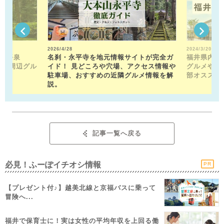
2026/4/28
2024/3/20
山平泉
名刹・永平寺を地元情報サイトが完全ガ
福井県内の
。 周辺グル
イド！ 見どころや穴場、アクセス情報や
グルメや近
駐車場、おすすめの近隣グルメ情報を解
部オススメ
説。
記事一覧へ戻る
必見！ふーぽイチオシ情報
PR
【プレゼント付♪】越美北線と京福バスに乗って
冒険へ...
福井で保育士に！実は女性の平均年収を上回る働