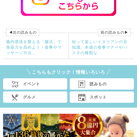
◀次の読みもの
前の読みもの▶
腸内環境を整える「腸活」で
知って楽しいイタリアンの豆
免疫力を高めよう！食事やマ
知識。本場の食事マナーやパ
ッサージ方法...
スタの種類な...
こちらもクリック！情報いろいろ
イベント
読みもの
グルメ
スポット