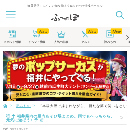
毎日発信！ふくいの旬な街ネタ&おでかけ情報ポータル
スポット
情報
イベント
情報
人気の記事
グルメ
読みもの
読みもの
「本場大阪で揉まれながら、 新たな芸で笑いをとり
☃ ☂ 福井県内の屋内あそび場まとめ。雨でもへっちゃら、
元気に遊ぼう♪ ☂ ☃
2021/5/17