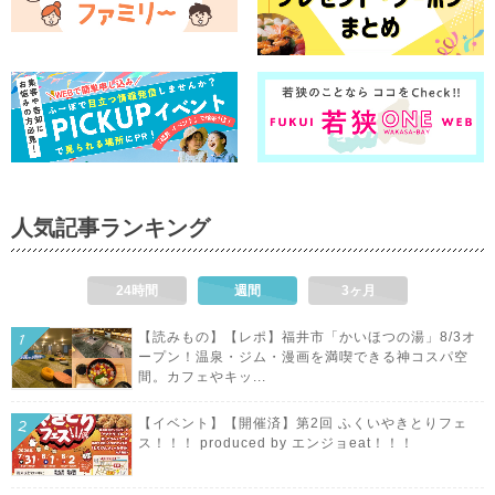
人気記事ランキング
24時間
週間
3ヶ月
【読みもの】【レポ】福井市「かいほつの湯」8/3オ
ープン！温泉・ジム・漫画を満喫できる神コスパ空
間。カフェやキッ...
【イベント】【開催済】第2回 ふくいやきとりフェ
ス！！！ produced by エンジョeat！！！