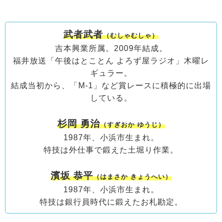
武者武者
（むしゃむしゃ）
吉本興業所属。2009年結成。
福井放送「午後はとことん よろず屋ラジオ」木曜レ
ギュラー。
結成当初から、「M-1」など賞レースに積極的に出場
している。
杉岡 勇治
（すぎおか ゆうじ）
1987年、小浜市生まれ。
特技は外仕事で鍛えた土堀り作業。
濱坂 恭平
（はまさか きょうへい）
1987年、小浜市生まれ。
特技は銀行員時代に鍛えたお札勘定。