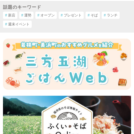
話題のキーワード
#
新店
#
運勢
#
オープン
#
プレゼント
#
そば
#
ランチ
#
週末イベント