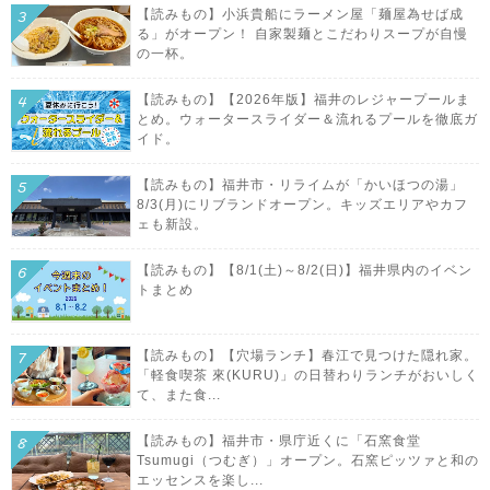
【読みもの】小浜貴船にラーメン屋「麺屋為せば成
る」がオープン！ 自家製麺とこだわりスープが自慢
の一杯。
【読みもの】【2026年版】福井のレジャープールま
とめ。ウォータースライダー＆流れるプールを徹底ガ
イド。
【読みもの】福井市・リライムが「かいほつの湯」
8/3(月)にリブランドオープン。キッズエリアやカフ
ェも新設。
【読みもの】【8/1(土)～8/2(日)】福井県内のイベン
トまとめ
【読みもの】【穴場ランチ】春江で見つけた隠れ家。
「軽食喫茶 來(KURU)」の日替わりランチがおいしく
て、また食...
【読みもの】福井市・県庁近くに「石窯食堂
Tsumugi（つむぎ）」オープン。石窯ピッツァと和の
エッセンスを楽し...