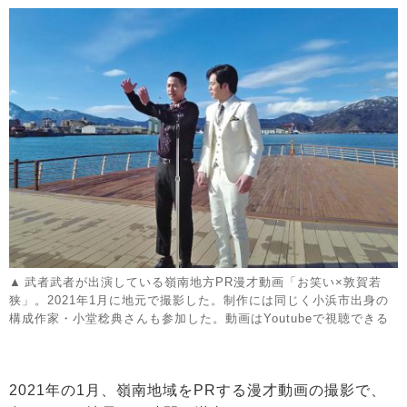
武者武者が出演している嶺南地方PR漫才動画「お笑い×敦賀若
狭」。2021年1月に地元で撮影した。制作には同じく小浜市出身の
構成作家・小堂稔典さんも参加した。動画はYoutubeで視聴できる
2021年の1月、嶺南地域をPRする漫才動画の撮影で、