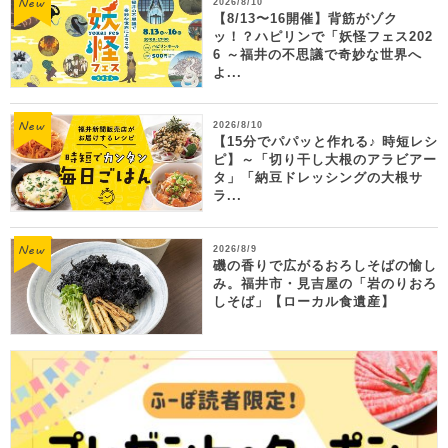
2026/8/10
【8/13〜16開催】背筋がゾク
ッ！？ハピリンで「妖怪フェス202
6 ～福井の不思議で奇妙な世界へ
よ...
2026/8/10
【15分でパパッと作れる♪ 時短レシ
ピ】～「切り干し大根のアラビアー
タ」「納豆ドレッシングの大根サ
ラ...
2026/8/9
磯の香りで広がるおろしそばの愉し
み。福井市・見吉屋の「岩のりおろ
しそば」【ローカル食遺産】