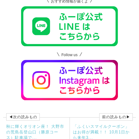
おすすめ情報が届くよ
Follow us
◀次の読みもの
前の読みもの▶
秋に輝くオリオン座！ 大野市
「ふくいスマイルクーポン」
の荒島岳登山口（勝原コー
はお得が満載！！ 10月1日か
ス）駐車場で...
ら来年3...