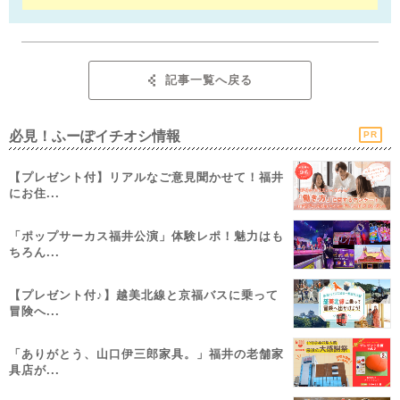
記事一覧へ戻る
必見！ふーぽイチオシ情報
PR
【プレゼント付】リアルなご意見聞かせて！福井
にお住...
「ポップサーカス福井公演」体験レポ！魅力はも
ちろん...
【プレゼント付♪】越美北線と京福バスに乗って
冒険へ...
「ありがとう、山口伊三郎家具。」福井の老舗家
具店が...