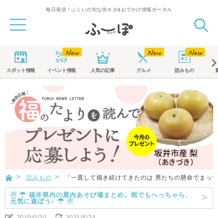
毎日発信！ふくいの旬な街ネタ&おでかけ情報ポータル
スポット
情報
イベント
情報
人気の記事
グルメ
読みもの
読みもの
「一貫して描き続けてきたのは 男たちの懸命でまっ
☃ ☂ 福井県内の屋内あそび場まとめ。雨でもへっちゃら、
元気に遊ぼう♪ ☂ ☃
2019/9/30
2021/8/24