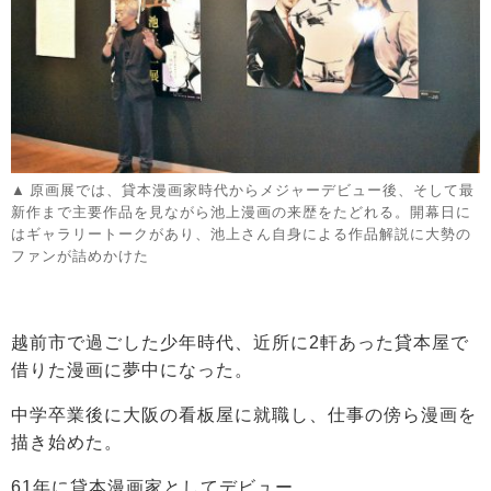
原画展では、貸本漫画家時代からメジャーデビュー後、そして最
新作まで主要作品を見ながら池上漫画の来歴をたどれる。開幕日に
はギャラリートークがあり、池上さん自身による作品解説に大勢の
ファンが詰めかけた
越前市で過ごした少年時代、近所に2軒あった貸本屋で
借りた漫画に夢中になった。
中学卒業後に大阪の看板屋に就職し、仕事の傍ら漫画を
描き始めた。
61年に貸本漫画家としてデビュー。