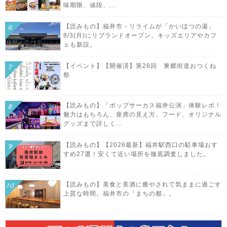
味期限、値段、...
【読みもの】福井市・リライムが「かいほつの湯」
8/3(月)にリブランドオープン。キッズエリアやカフ
ェも新設。
【イベント】【開催済】第28回 東郷街道おつくね
祭
【読みもの】「ポップサーカス福井公演」体験レポ！
魅力はもちろん、座席の見え方、フード、オリジナル
グッズまで詳しく...
【読みもの】【2026最新】福井駅西口の駐車場おす
すめ27選！安くて近い場所を徹底調査しました。
【読みもの】美食と美酒に癒やされて気ままに過ごす
上質な時間。福井市の「まちの都」。