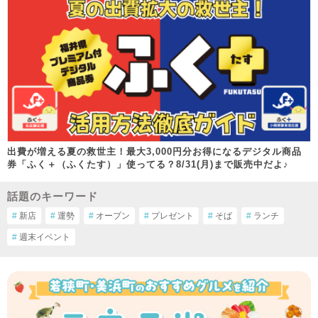
出費が増える夏の救世主！最大3,000円分お得になるデジタル商品
券「ふく＋（ふくたす）」使ってる？8/31(月)まで販売中だよ♪
話題のキーワード
#
新店
#
運勢
#
オープン
#
プレゼント
#
そば
#
ランチ
#
週末イベント