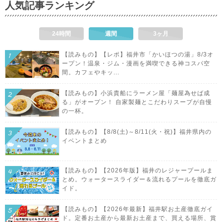
人気記事ランキング
24時間
週間
3ヶ月
【読みもの】【レポ】福井市「かいほつの湯」8/3オ
ープン！温泉・ジム・漫画を満喫できる神コスパ空
間。カフェやキッ...
【読みもの】小浜貴船にラーメン屋「麺屋為せば成
る」がオープン！ 自家製麺とこだわりスープが自慢
の一杯。
【読みもの】【8/8(土)～8/11(火・祝)】福井県内の
イベントまとめ
【読みもの】【2026年版】福井のレジャープールま
とめ。ウォータースライダー＆流れるプールを徹底ガ
イド。
【読みもの】【2026年最新】福井駅お土産徹底ガイ
ド。定番お土産から最新お土産まで、買える場所、賞