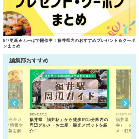
8/7更新★ふーぽで開催中！福井県内のおすすめプレゼント＆クーポ
ンまとめ
編集部おすすめ
2024/12/13
2024/7/19
トが完全ガ
福井県「福井駅」から徒歩約15分圏内の
福井県「平
クセス情報や
周辺グルメ・お土産・観光スポットを紹
寺）」の見
メ情報を解
介！
メ・駐車場