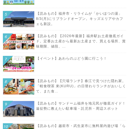
【読みもの】福井市・リライムが「かいほつの湯」
8/3(月)にリブランドオープン。キッズエリアやカフ
ェも新設。
【読みもの】【2026年最新】福井駅お土産徹底ガイ
ド。定番お土産から最新お土産まで、買える場所、賞
味期限、値段、...
【イベント】あわらのぶどう園に行こう！
【読みもの】【穴場ランチ】春江で見つけた隠れ家。
「軽食喫茶 來(KURU)」の日替わりランチがおいしく
て、また食...
【読みもの】サンドーム福井を地元民が徹底ガイド！
遠征勢に教えたい駐車場・託児所・周辺スポット
【読みもの】越前市・武生楽市に無料屋内遊び場「ら