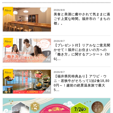
2026/8/8
美食と美酒に癒やされて気ままに過
ごす上質な時間。福井市の「まちの
都」。
2026/8/7
【プレゼント付】リアルなご意見聞
かせて！福井にお住まいの方への
「働き方」に関するアンケート《9/
6(...
2026/8/7
【福井県民特典あり】アワビ・ウ
ニ・若狭牛がそろって1泊2食18,80
0円～！越前の絶景温泉旅で最大
5...