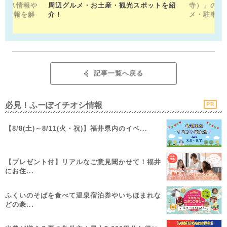
クセス情報や
周辺グルメ・お土産・観光スポットを紹
寺）」の見
メ情報を解
介！
メ・駐車場
記事一覧へ戻る
必見！ふーぽイチオシ情報
PR
【8/8(土)～8/11(火・祝)】福井県内のイベ...
【プレゼント付】リアルなご意見聞かせて！福井
にお住...
ふくいのそばを食べて温泉宿泊券やいちほまれな
どの豪...