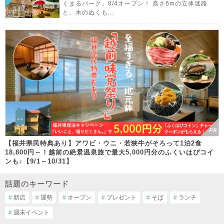
くまるパーク」8/4オープン！ 高さ6mの立体迷路
と、木のぬくも...
【福井県民特典あり】アワビ・ウニ・若狭牛がそろって1泊2食
18,800円～！越前の絶景温泉旅で最大5,000円分のふくいはぴコイ
ンも♪【9/1～10/31】
話題のキーワード
#
新店
#
運勢
#
オープン
#
プレゼント
#
そば
#
ランチ
#
週末イベント