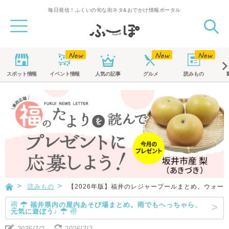
毎日発信！ふくいの旬な街ネタ&おでかけ情報ポータル
スポット
情報
イベント
情報
人気の記事
グルメ
読みもの
読みもの
【2026年版】福井のレジャープールまとめ。ウォー
☃ ☂ 福井県内の屋内あそび場まとめ。雨でもへっちゃら、
元気に遊ぼう♪ ☂ ☃
2026/7/2
2026/7/2