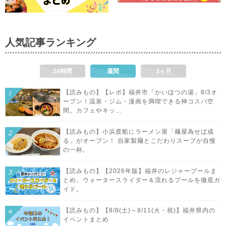
人気記事ランキング
24時間
週間
3ヶ月
【読みもの】【レポ】福井市「かいほつの湯」8/3オ
ープン！温泉・ジム・漫画を満喫できる神コスパ空
間。カフェやキッ...
【読みもの】小浜貴船にラーメン屋「麺屋為せば成
る」がオープン！ 自家製麺とこだわりスープが自慢
の一杯。
【読みもの】【2026年版】福井のレジャープールま
とめ。ウォータースライダー＆流れるプールを徹底ガ
イド。
【読みもの】【8/8(土)～8/11(火・祝)】福井県内の
イベントまとめ