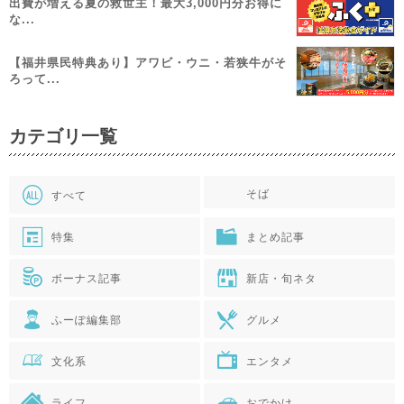
出費が増える夏の救世主！最大3,000円分お得に
な...
【福井県民特典あり】アワビ・ウニ・若狭牛がそ
ろって...
カテゴリ一覧
そば
すべて
特集
まとめ記事
ボーナス記事
新店・旬ネタ
ふーぽ編集部
グルメ
文化系
エンタメ
ライフ
おでかけ