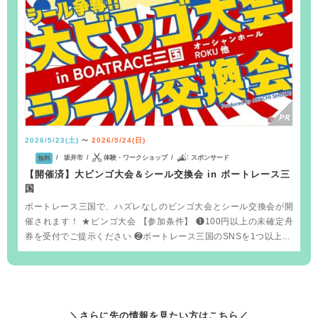
2026/5/23(土)
2026/5/24(日)
〜
坂井市
体験・ワークショップ
スポンサード
無料
【開催済】大ビンゴ大会＆シール交換会 in ボートレース三
国
ボートレース三国で、ハズレなしのビンゴ大会とシール交換会が開
催されます！ ★ビンゴ大会 【参加条件】 ❶100円以上の未確定舟
券を受付でご提示ください ❷ボートレース三国のSNSを1つ以上...
＼さらに先の情報を見たい方はこちら／