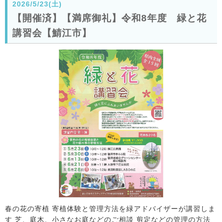
2026/5/23(土)
【開催済】【満席御礼】令和8年度 緑と花
講習会【鯖江市】
春の花の寄植 寄植体験と管理方法を緑アドバイザーが講習しま
す 芝、庭木、小さなお庭などのご相談 剪定などの管理の方法