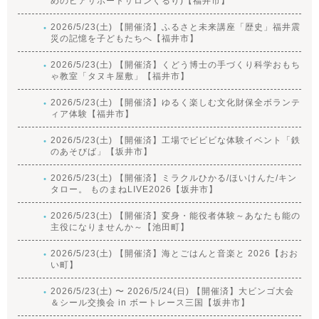
めのピアサポートサロンくるり)【福井市】
2026/5/23(土) 【開催済】ふるさと未来講座「歴史」福井震
災の記憶を子どもたちへ【福井市】
2026/5/23(土) 【開催済】くどう博士の手づくり科学おもち
ゃ教室「タヌキ屋敷」【福井市】
2026/5/23(土) 【開催済】ゆるく楽しむ文化財保全ボランテ
ィア体験【福井市】
2026/5/23(土) 【開催済】工場でビビビな体験イベント「鉄
のあそびば」【坂井市】
2026/5/23(土) 【開催済】ミラクルひかる/ほいけんた/キン
タロー。 ものまねLIVE2026【坂井市】
2026/5/23(土) 【開催済】変身・能役者体験～あなたも能の
主役になりませんか～【池田町】
2026/5/23(土) 【開催済】海とごはんと音楽と 2026【おお
い町】
2026/5/23(土) 〜 2026/5/24(日) 【開催済】大ビンゴ大会
＆シール交換会 in ボートレース三国【坂井市】