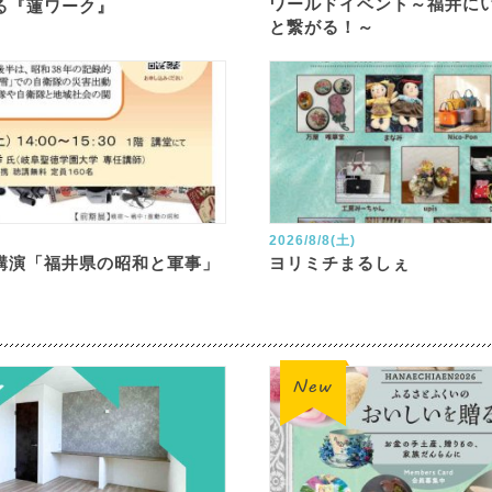
ワールドイベント～福井に
る『蓮ワーク』
と繋がる！～
2026/8/8(土)
講演「福井県の昭和と軍事」
ヨリミチまるしぇ