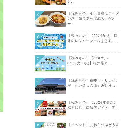
ン...
【読みもの】小浜貴船にラーメ
ン屋「麺屋為せば成る」がオ
ー...
【読みもの】【2026年版】福
井のレジャープールまとめ。...
【読みもの】【8/8(土)～
8/11(火・祝)】福井県内...
【読みもの】福井市・リライム
が「かいほつの湯」8/3(月...
【読みもの】【2026年最新】
福井駅お土産徹底ガイド。定...
【イベント】あわらのぶどう園