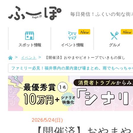
毎日発信！ふくいの旬な街
スポット
情報
イベント
情報
グルメ
イベント
【開催済】おやまやビオトープでいきもの探し
ファミリー必見！福井県内の屋内遊び場まとめ。雨でもへっちゃ
2026/5/24(日)
【開催済】おやまや