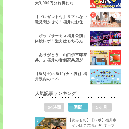
大3,000円分お得にな...
【プレゼント付】リアルなご
意見聞かせて！福井にお住...
「ポップサーカス福井公演」
体験レポ！魅力はもちろん...
「ありがとう、山口伊三郎家
具。」福井の老舗家具店が...
【8/8(土)～8/11(火・祝)】福
井県内のイベ...
人気記事ランキング
24時間
週間
3ヶ月
【読みもの】【レポ】福井市
「かいほつの湯」8/3オープ