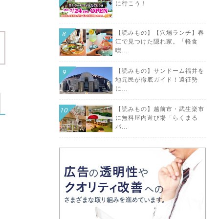
に行こう！
【読みもの】【穴場ランチ】春
江で見つけた隠れ家。「軽食
喫...
【読みもの】サンドーム福井を
地元民が徹底ガイド！遠征勢
に...
【読みもの】越前市・武生楽市
に無料屋内遊び場「らくまる
パ...