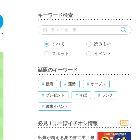
キーワード検索
すべて
読みもの
スポット
イベント
話題のキーワード
#
新店
#
運勢
#
オープン
#
プレゼント
#
そば
#
ランチ
#
週末イベント
必見！ふーぽイチオシ情報
PR
出費が増える夏の救世主！最