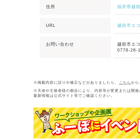
住所
福井県越前市
URL
越前市エ
お問い合わせ
越前市エ
0778-28-
※掲載内容に誤りや修正などがありましたら、
こちら
から
※天候や主催者様の都合により、内容等が変更または開催
最新情報は公式サイト等でご確認ください。