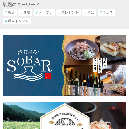
話題のキーワード
#
新店
#
運勢
#
オープン
#
プレゼント
#
そば
#
ランチ
#
週末イベント