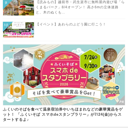
【読みもの】越前市・武生楽市に無料屋内遊び場「ら
くまるパーク」8/4オープン！ 高さ6mの立体迷路
と、木のぬくも...
【イベント】あわらのぶどう園に行こう！
ふくいのそばを食べて温泉宿泊券やいちほまれなどの豪華賞品をゲ
ット！ 「ふくいそば スマホdeスタンプラリー」が7/24(金)からス
タートするよ♪