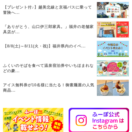
【プレゼント付♪】越美北線と京福バスに乗って
冒険へ...
「ありがとう、山口伊三郎家具。」福井の老舗家
具店が...
【8/8(土)～8/11(火・祝)】福井県内のイベ...
ふくいのそばを食べて温泉宿泊券やいちほまれな
どの豪...
アイス無料券が10名様に当たる！御素麺屋の人気
商品...