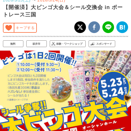
【開催済】大ビンゴ大会＆シール交換会 in ボー
トレース三国
キープする
無料
坂井市
体験・ワークショップ
スポンサード