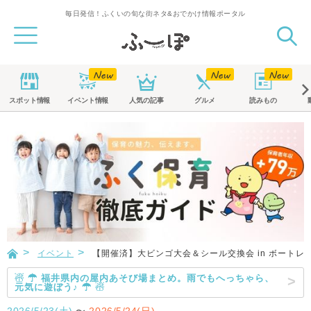
毎日発信！ふくいの旬な街ネタ&おでかけ情報ポータル
スポット
情報
イベント
情報
人気の記事
グルメ
読みもの
イベント
【開催済】大ビンゴ大会＆シール交換会 in ボートレ
☃ ☂ 福井県内の屋内あそび場まとめ。雨でもへっちゃら、
元気に遊ぼう♪ ☂ ☃
2026/5/23(土)
〜
2026/5/24(日)