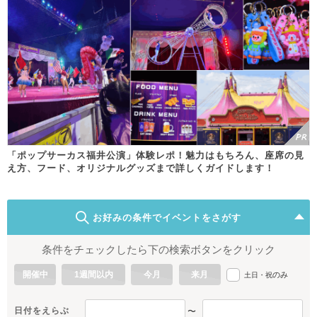
「ポップサーカス福井公演」体験レポ！魅力はもちろん、座席の見
え方、フード、オリジナルグッズまで詳しくガイドします！
お好みの条件でイベントをさがす
条件をチェックしたら下の検索ボタンをクリック
開催中
1週間以内
今月
来月
のみ
土日・祝
日付をえらぶ
〜