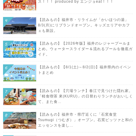
ス！！！ produced by エンジョeat！！！
【読みもの】福井市・リライムが「かいほつの湯」
8/3(月)にリブランドオープン。キッズエリアやカフ
ェも新設。
【読みもの】【2026年版】福井のレジャープールま
とめ。ウォータースライダー＆流れるプールを徹底ガ
イド。
【読みもの】【8/1(土)～8/2(日)】福井県内のイベン
トまとめ
【読みもの】【穴場ランチ】春江で見つけた隠れ家。
「軽食喫茶 來(KURU)」の日替わりランチがおいしく
て、また食...
【読みもの】福井市・県庁近くに「石窯食堂
Tsumugi（つむぎ）」オープン。石窯ピッツァと和の
エッセンスを楽し...