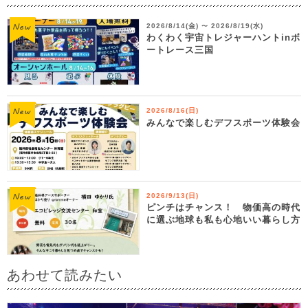
2026/8/14(金)
2026/8/19(水)
〜
わくわく宇宙トレジャーハントinボ
ートレース三国
2026/8/16(日)
みんなで楽しむデフスポーツ体験会
2026/9/13(日)
ピンチはチャンス！ 物価高の時代
に選ぶ地球も私も心地いい暮らし方
あわせて読みたい