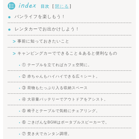
index
[
]
閉じる
目次
バンライフを楽しもう！
レンタカーでお出かけしよう！
事前に知っておきたいこと
キャンピングカーでできること＆あると便利なもの
① テーブルを立てればカフェ空間に。
② 赤ちゃんもハイハイできる広々シート。
③ 荷物もたっぷり入る収納スペース
④ 大容量バッテリーでアウトドアをアシスト。
⑤ 椅子とテーブルで気軽にチェアリング。
⑥ ごきげんなBGMはポータブルスピーカーで。
⑦ 焚き火でカンタン調理。