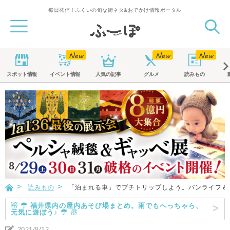
毎日発信！ふくいの旬な街ネタ&おでかけ情報ポータル
スポット
情報
イベント
情報
人気の記事
グルメ
読みもの
読みもの
「泊まれる車」でプチトリップしよう。バンライフ＆
☃ ☂ 福井県内の屋内あそび場まとめ。雨でもへっちゃら、
元気に遊ぼう♪ ☂ ☃
2021/8/12