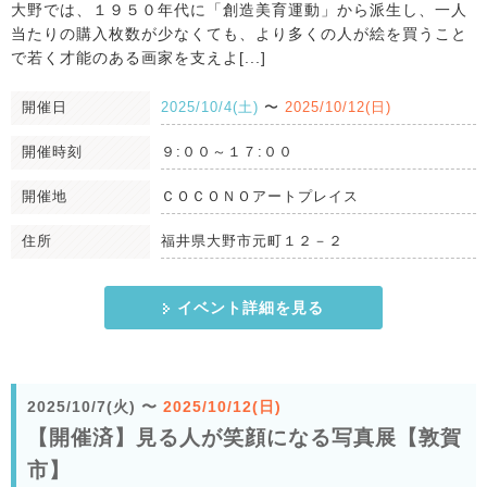
大野では、１９５０年代に「創造美育運動」から派生し、一人
当たりの購入枚数が少なくても、より多くの人が絵を買うこと
で若く才能のある画家を支えよ[...]
開催日
2025/10/4(土)
〜
2025/10/12(日)
開催時刻
９:００～１７:００
開催地
ＣＯＣＯＮＯアートプレイス
住所
福井県大野市元町１２－２
イベント詳細を見る
2025/10/7(火)
〜
2025/10/12(日)
【開催済】見る人が笑顔になる写真展【敦賀
市】