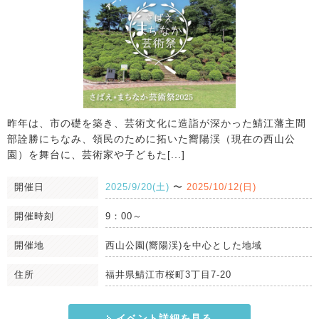
昨年は、市の礎を築き、芸術文化に造詣が深かった鯖江藩主間
部詮勝にちなみ、領民のために拓いた嚮陽渓（現在の西山公
園）を舞台に、芸術家や子どもた[...]
開催日
2025/9/20(土)
〜
2025/10/12(日)
開催時刻
9：00～
開催地
西山公園(嚮陽渓)を中心とした地域
住所
福井県鯖江市桜町3丁目7-20
イベント詳細を見る