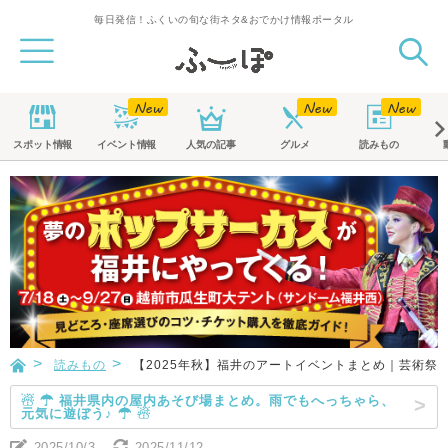
毎日発信！ふくいの旬な街ネタ&おでかけ情報ポータル
スポット
情報
イベント
情報
人気の記事
グルメ
読みもの
読みもの
【2025年秋】福井のアートイベントまとめ｜芸術祭
☃ ☂ 福井県内の屋内あそび場まとめ。雨でもへっちゃら、
元気に遊ぼう♪ ☂ ☃
2025/10/3
2025/11/12