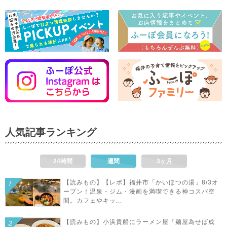
人気記事ランキング
24時間
週間
3ヶ月
【読みもの】【レポ】福井市「かいほつの湯」8/3オ
ープン！温泉・ジム・漫画を満喫できる神コスパ空
間。カフェやキッ...
【読みもの】小浜貴船にラーメン屋「麺屋為せば成