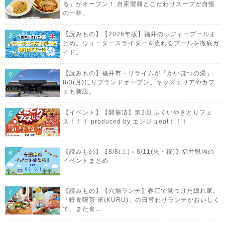
る」がオープン！ 自家製麺とこだわりスープが自慢
の一杯。
【読みもの】【2026年版】福井のレジャープールま
とめ。ウォータースライダー＆流れるプールを徹底ガ
イド。
【読みもの】福井市・リライムが「かいほつの湯」
8/3(月)にリブランドオープン。キッズエリアやカフ
ェも新設。
【イベント】【開催済】第2回 ふくいやきとりフェ
ス！！！ produced by エンジョeat！！！
【読みもの】【8/8(土)～8/11(火・祝)】福井県内の
イベントまとめ
【読みもの】【穴場ランチ】春江で見つけた隠れ家。
「軽食喫茶 來(KURU)」の日替わりランチがおいしく
て、また食...