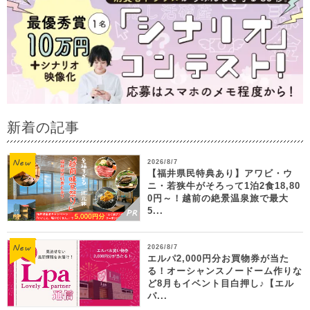
新着の記事
2026/8/7
【福井県民特典あり】アワビ・ウ
ニ・若狭牛がそろって1泊2食18,80
0円～！越前の絶景温泉旅で最大
5...
2026/8/7
エルパ2,000円分お買物券が当た
る！オーシャンスノードーム作りな
ど8月もイベント目白押し♪【エル
パ...