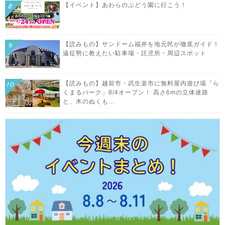
【イベント】あわらのぶどう園に行こう！
【読みもの】サンドーム福井を地元民が徹底ガイド！
遠征勢に教えたい駐車場・託児所・周辺スポット
【読みもの】越前市・武生楽市に無料屋内遊び場「ら
くまるパーク」8/4オープン！ 高さ6mの立体迷路
と、木のぬくも...