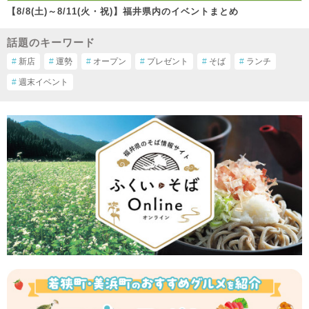
【8/8(土)～8/11(火・祝)】福井県内のイベントまとめ
話題のキーワード
#
新店
#
運勢
#
オープン
#
プレゼント
#
そば
#
ランチ
#
週末イベント