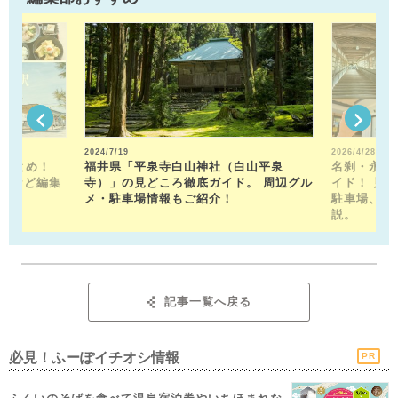
2024/7/19
2026/4/28
駅まとめ！
福井県「平泉寺白山神社（白山平泉
名刹・永平
トなど編集
寺）」の見どころ徹底ガイド。 周辺グル
イド！ 見
！
メ・駐車場情報もご紹介！
駐車場、お
説。
記事一覧へ戻る
必見！ふーぽイチオシ情報
PR