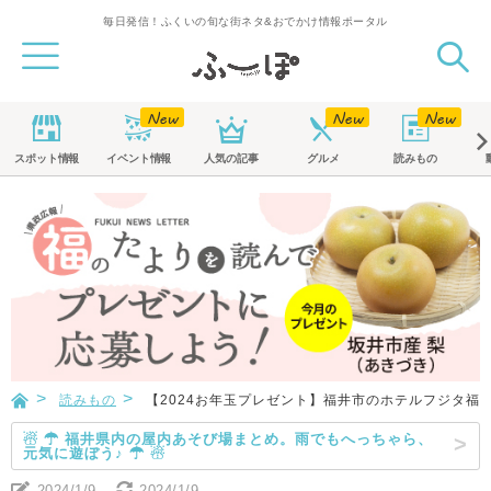
毎日発信！ふくいの旬な街ネタ&おでかけ情報ポータル
スポット
情報
イベント
情報
人気の記事
グルメ
読みもの
読みもの
【2024お年玉プレゼント】福井市のホテルフジタ福井
☃ ☂ 福井県内の屋内あそび場まとめ。雨でもへっちゃら、
元気に遊ぼう♪ ☂ ☃
2024/1/9
2024/1/9