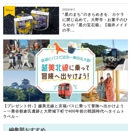
2026/8/7
“星のまち”のきらめきを、カケラ
に閉じ込めて。大野市・お菓子のひ
ろせの「星の宝石箱」【福井メイド
の手...
【プレゼント付♪】越美北線と京福バスに乗って冒険へ出かけよう
～一乗谷朝倉氏遺跡と大野城下町で400年前の戦国時代へタイムト
ラベル～
編集部おすすめ