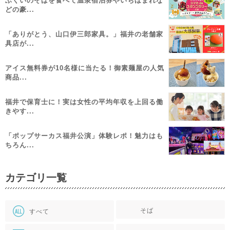
ふくいのそばを食べて温泉宿泊券やいちほまれな
どの豪...
「ありがとう、山口伊三郎家具。」福井の老舗家
具店が...
アイス無料券が10名様に当たる！御素麺屋の人気
商品...
福井で保育士に！実は女性の平均年収を上回る働
きやす...
「ポップサーカス福井公演」体験レポ！魅力はも
ちろん...
カテゴリ一覧
そば
すべて