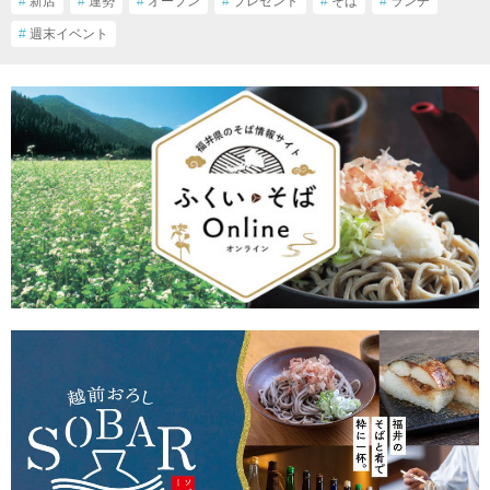
#
新店
#
運勢
#
オープン
#
プレゼント
#
そば
#
ランチ
#
週末イベント