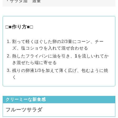
・サラダ油 適量
□■作り方■□
割って軽くほぐした卵の2/3量にコーン、チー
ズ、塩コショウを入れて混ぜ合わせる
熱したフライパンに油を引き、
1
を流しいれてか
き混ぜたら端に寄せる
残りの卵液1/3を加えて薄く広げ、包むように焼
く
クリーミーな新食感
フルーツサラダ