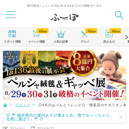
毎日発信！ふくいの旬な街ネタ&おでかけ情報ポータル
スポット
情報
イベント
情報
人気の記事
グルメ
読みもの
読みもの
◎4月のおべんとうレシピ◎「喫茶店のナポリタン弁
☃ ☂ 福井県内の屋内あそび場まとめ。雨でもへっちゃら、
元気に遊ぼう♪ ☂ ☃
2024/4/1
2024/8/27