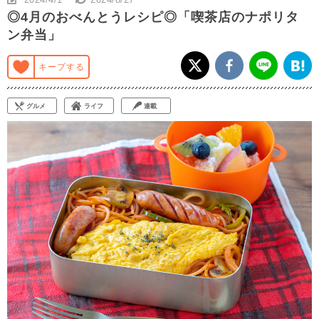
◎4月のおべんとうレシピ◎「喫茶店のナポリタ
ン弁当」
キープする
グルメ
ライフ
連載