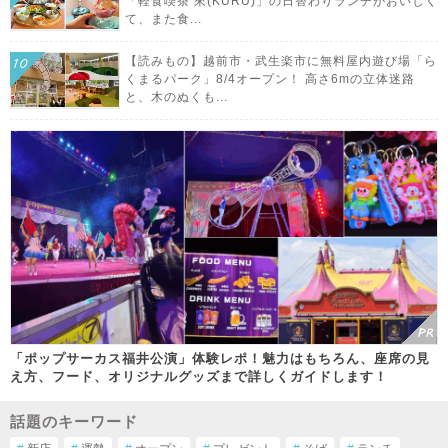
「軽食喫茶 來(KURU)」の日替わりランチがおいしく
て、また食...
【読みもの】越前市・武生楽市に無料屋内遊び場「ら
くまるパーク」8/4オープン！ 高さ6mの立体迷路
と、木のぬくも...
「ポップサーカス福井公演」体験レポ！魅力はもちろん、座席の見
え方、フード、オリジナルグッズまで詳しくガイドします！
話題のキーワード