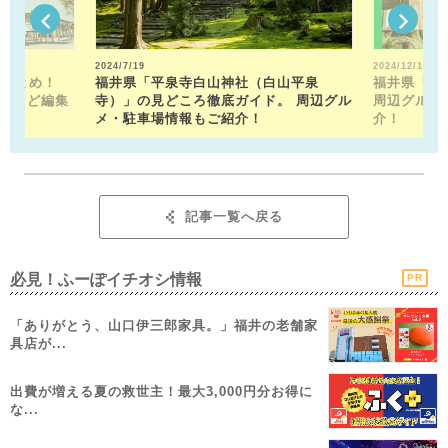
2024/7/19
2024/12/13
駅まとめ！
福井県「平泉寺白山神社（白山平泉
福井県「福
トなど編集
寺）」の見どころ徹底ガイド。 周辺グル
周辺グルメ
！
メ・駐車場情報もご紹介！
介！
記事一覧へ戻る
必見！ふーぽイチオシ情報
PR
「ありがとう、山口伊三郎家具。」福井の老舗家
具店が...
出費が増える夏の救世主！最大3,000円分お得に
な...