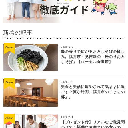
新着の記事
2026/8/9
磯の香りで広がるおろしそばの愉し
み。福井市・見吉屋の「岩のりおろ
しそば」【ローカル食遺産】
2026/8/8
美食と美酒に癒やされて気ままに過
ごす上質な時間。福井市の「まちの
都」。
2026/8/7
【プレゼント付】リアルなご意見聞
かせて！福井にお住まいの方への