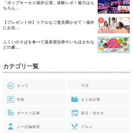
「ポップサーカス福井公演」体験レポ！魅力はも
ちろん...
【プレゼント付】リアルなご意見聞かせて！福井
にお住...
ふくいのそばを食べて温泉宿泊券やいちほまれな
どの豪...
カテゴリ一覧
そば
すべて
特集
まとめ記事
ボーナス記事
新店・旬ネタ
ふーぽ編集部
グルメ