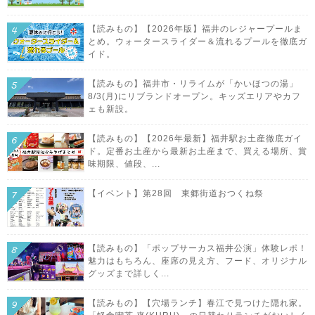
【読みもの】【2026年版】福井のレジャープールま
とめ。ウォータースライダー＆流れるプールを徹底ガ
イド。
【読みもの】福井市・リライムが「かいほつの湯」
8/3(月)にリブランドオープン。キッズエリアやカフ
ェも新設。
【読みもの】【2026年最新】福井駅お土産徹底ガイ
ド。定番お土産から最新お土産まで、買える場所、賞
味期限、値段、...
【イベント】第28回 東郷街道おつくね祭
【読みもの】「ポップサーカス福井公演」体験レポ！
魅力はもちろん、座席の見え方、フード、オリジナル
グッズまで詳しく...
【読みもの】【穴場ランチ】春江で見つけた隠れ家。