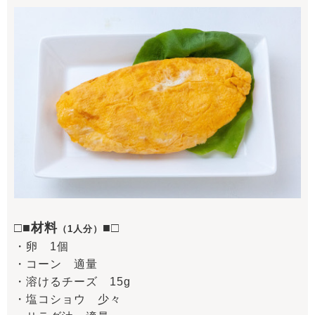
□■材料
■□
（1人分）
・卵 1個
・コーン 適量
・溶けるチーズ 15g
・塩コショウ 少々