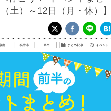
0日（土）～12日（月・休）
嶺南
福井市
県外
まとめ記事
イベント