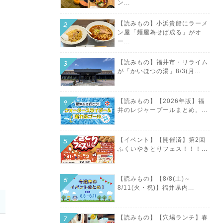
ン...
【読みもの】小浜貴船にラーメ
ン屋「麺屋為せば成る」がオ
ー...
【読みもの】福井市・リライム
が「かいほつの湯」8/3(月...
【読みもの】【2026年版】福
井のレジャープールまとめ。...
【イベント】【開催済】第2回
ふくいやきとりフェス！！！...
【読みもの】【8/8(土)～
8/11(火・祝)】福井県内...
【読みもの】【穴場ランチ】春