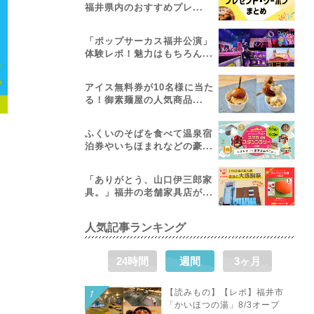
福井県内のおすすめプレ...
「ポップサーカス福井公演」
体験レポ！魅力はもちろん...
アイス無料券が10名様に当た
る！御素麺屋の人気商品...
ふくいのそばを食べて温泉宿
泊券やいちほまれなどの豪...
「ありがとう、山口伊三郎家
具。」福井の老舗家具店が...
人気記事ランキング
24時間
週間
3ヶ月
【読みもの】【レポ】福井市
「かいほつの湯」8/3オープ