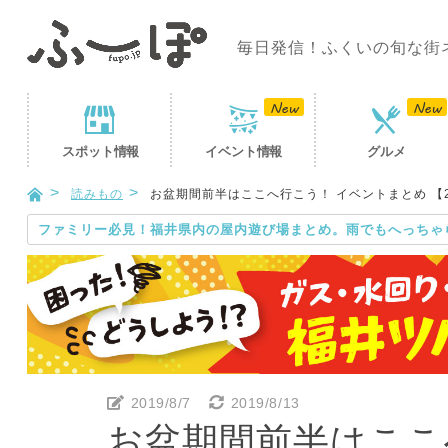
毎日発信！ふくいの旬な街
スポット
情報
イベント
情報
グルメ
読みもの
お盆期間前半はここへ行こう！ イベントまとめ 【2
ファミリー必見！福井県内の屋内遊び場まとめ。雨でもへっちゃ
2019/8/7
2019/8/13
お盆期間前半はここ