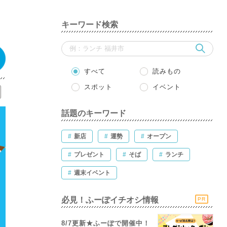
】
キーワード検索
すべて
読みもの
スポット
イベント
話題のキーワード
#
新店
#
運勢
#
オープン
#
プレゼント
#
そば
#
ランチ
#
週末イベント
必見！ふーぽイチオシ情報
PR
8/7更新★ふーぽで開催中！