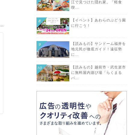
江で見つけた隠れ家。「軽食
喫...
【イベント】あわらのぶどう園
に行こう！
【読みもの】サンドーム福井を
地元民が徹底ガイド！遠征勢
に...
【読みもの】越前市・武生楽市
に無料屋内遊び場「らくまる
パ...