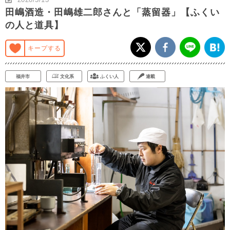
田嶋酒造・田嶋雄二郎さんと「蒸留器」【ふくい
の人と道具】
キープする
福井市
文化系
ふくい人
連載