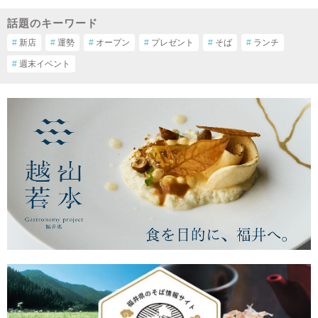
話題のキーワード
#
新店
#
運勢
#
オープン
#
プレゼント
#
そば
#
ランチ
#
週末イベント