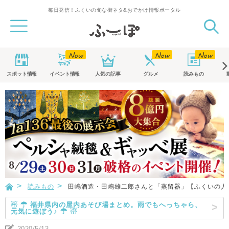
毎日発信！ふくいの旬な街ネタ&おでかけ情報ポータル
スポット
情報
イベント
情報
人気の記事
グルメ
読みもの
読みもの
田嶋酒造・田嶋雄二郎さんと「蒸留器」【ふくいの人
☃ ☂ 福井県内の屋内あそび場まとめ。雨でもへっちゃら、
元気に遊ぼう♪ ☂ ☃
2020/5/13