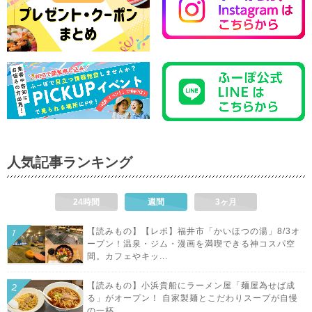
人気記事ランキング
24時間
週間
3ヶ月
【読みもの】【レポ】福井市「かいほつの湯」8/3オ
ープン！温泉・ジム・漫画を満喫できる神コスパ空
間。カフェやキッ...
【読みもの】小浜貴船にラーメン屋「麺屋為せば成
る」がオープン！ 自家製麺とこだわりスープが自慢
の一杯。