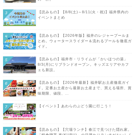
【読みもの】【8/8(土)～8/11(火・祝)】福井県内の
イベントまとめ
【読みもの】【2026年版】福井のレジャープールま
とめ。ウォータースライダー＆流れるプールを徹底ガ
イド。
【読みもの】福井市・リライムが「かいほつの湯」
8/3(月)にリブランドオープン。キッズエリアやカフ
ェも新設。
【読みもの】【2026年最新】福井駅お土産徹底ガイ
ド。定番お土産から最新お土産まで、買える場所、賞
味期限、値段、...
【イベント】あわらのぶどう園に行こう！
【読みもの】【穴場ランチ】春江で見つけた隠れ家。
「軽食喫茶 來(KURU)」の日替わりランチがおいしく