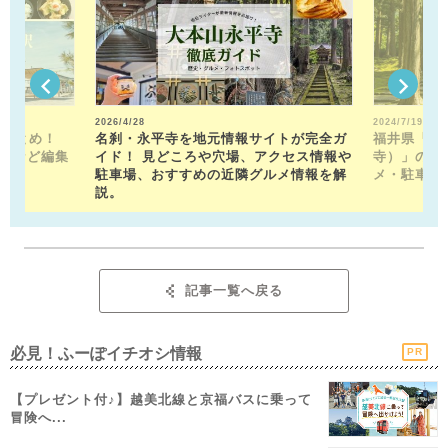
2026/4/28
2024/7/19
駅まとめ！
名刹・永平寺を地元情報サイトが完全ガ
福井県「平
トなど編集
イド！ 見どころや穴場、アクセス情報や
寺）」の見
！
駐車場、おすすめの近隣グルメ情報を解
メ・駐車場
説。
記事一覧へ戻る
必見！ふーぽイチオシ情報
PR
【プレゼント付♪】越美北線と京福バスに乗って
冒険へ...