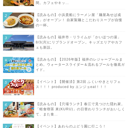
間。カフェやキッ...
【読みもの】小浜貴船にラーメン屋「麺屋為せば成
る」がオープン！ 自家製麺とこだわりスープが自慢
の一杯。
【読みもの】福井市・リライムが「かいほつの湯」
8/3(月)にリブランドオープン。キッズエリアやカフ
ェも新設。
【読みもの】【2026年版】福井のレジャープールま
とめ。ウォータースライダー＆流れるプールを徹底ガ
イド。
【イベント】【開催済】第2回 ふくいやきとりフェ
ス！！！ produced by エンジョeat！！！
【読みもの】【穴場ランチ】春江で見つけた隠れ家。
「軽食喫茶 來(KURU)」の日替わりランチがおいしく
て、また食...
【イベント】あわらのぶどう園に行こう！