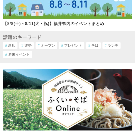
【8/8(土)～8/11(火・祝)】福井県内のイベントまとめ
話題のキーワード
#
新店
#
運勢
#
オープン
#
プレゼント
#
そば
#
ランチ
#
週末イベント