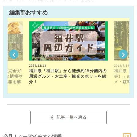
編集部おすすめ
2024/12/13
2024/7/19
トが完全ガ
福井県「福井駅」から徒歩約15分圏内の
福井県「平
クセス情報や
周辺グルメ・お土産・観光スポットを紹
寺）」の見
メ情報を解
介！
メ・駐車場
記事一覧へ戻る
必見！ふーぽイチオシ情報
PR