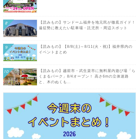
【読みもの】サンドーム福井を地元民が徹底ガイド！
遠征勢に教えたい駐車場・託児所・周辺スポット
【読みもの】【8/8(土)～8/11(火・祝)】福井県内の
イベントまとめ
【読みもの】越前市・武生楽市に無料屋内遊び場「ら
くまるパーク」8/4オープン！ 高さ6mの立体迷路
と、木のぬくも...