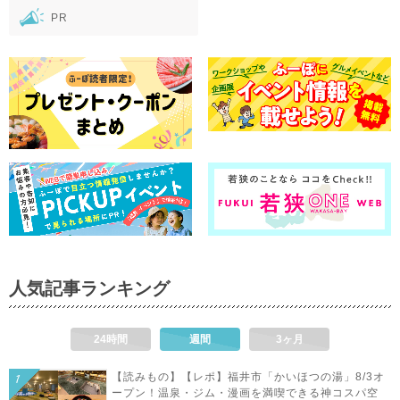
PR
人気記事ランキング
24時間
週間
3ヶ月
【読みもの】【レポ】福井市「かいほつの湯」8/3オ
ープン！温泉・ジム・漫画を満喫できる神コスパ空