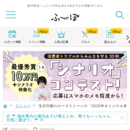
毎日発信！ふくいの旬な街ネタ&おでかけ情報ポータル
スポット
情報
イベント
情報
人気の記事
グルメ
読みもの
読みもの
宝石印鑑のローズストーンの「2020年オリジナル卓
☃ ☂ 福井県内の屋内あそび場まとめ。雨でもへっちゃら、
元気に遊ぼう♪ ☂ ☃
2019/12/2
2020/6/5