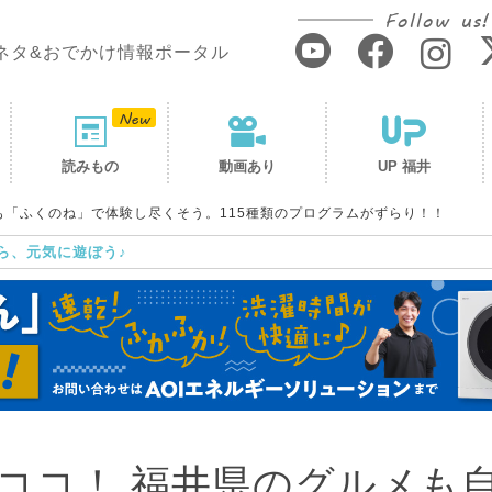
Follow us!
ネタ&おでかけ情報ポータル
読みもの
動画あり
UP 福井
も「ふくのね」で体験し尽くそう。115種類のプログラムがずらり！！
ら、元気に遊ぼう♪
ココ！ 福井県のグルメも