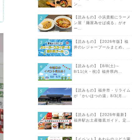
ン...
【読みもの】小浜貴船にラーメ
ン屋「麺屋為せば成る」がオ
ー...
【読みもの】【2026年版】福
井のレジャープールまとめ。...
【読みもの】【8/8(土)～
8/11(火・祝)】福井県内...
【読みもの】福井市・リライム
が「かいほつの湯」8/3(月...
【読みもの】【2026年最新】
福井駅お土産徹底ガイド。定...
【イベント】あわらのぶどう園