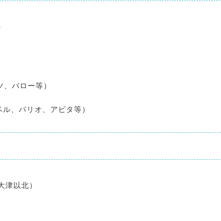
）
ツ、バロー等）
ベル、パリオ、アピタ等）
大津以北）