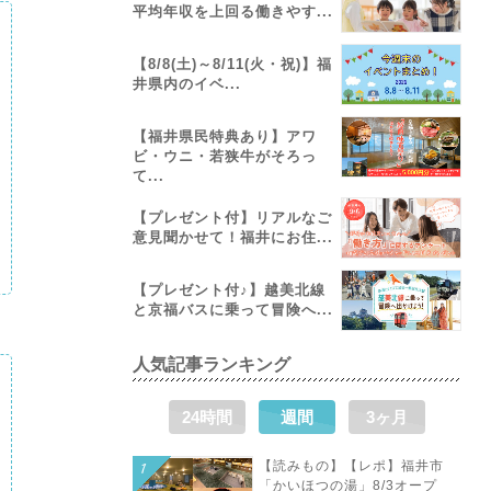
平均年収を上回る働きやす...
【8/8(土)～8/11(火・祝)】福
井県内のイベ...
【福井県民特典あり】アワ
ビ・ウニ・若狭牛がそろっ
て...
【プレゼント付】リアルなご
意見聞かせて！福井にお住...
【プレゼント付♪】越美北線
と京福バスに乗って冒険へ...
人気記事ランキング
24時間
週間
3ヶ月
【読みもの】【レポ】福井市
「かいほつの湯」8/3オープ