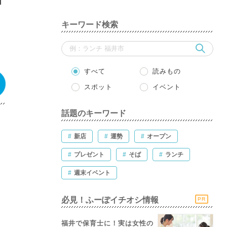
キーワード検索
すべて
読みもの
スポット
イベント
話題のキーワード
#
新店
#
運勢
#
オープン
#
プレゼント
#
そば
#
ランチ
#
週末イベント
必見！ふーぽイチオシ情報
PR
福井で保育士に！実は女性の