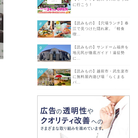
に行こう！
【読みもの】【穴場ランチ】春
江で見つけた隠れ家。「軽食
喫...
【読みもの】サンドーム福井を
地元民が徹底ガイド！遠征勢
に...
【読みもの】越前市・武生楽市
に無料屋内遊び場「らくまる
パ...