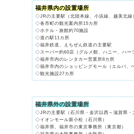
福井県内の設置場所
◇JRの主要駅（北陸本線、小浜線、越美北線
◇各市町の観光案内所15カ所
◇ホテル・旅館約70施設
◇道の駅11カ所
◇福井鉄道、えちぜん鉄道の主要駅
◇スーパー約60店（グルメ館、ハニー、ハー
◇福井市内のレンタカー営業所8カ所
◇福井市内のショッピングモール（エルパ、
◇観光施設27カ所
福井県外の設置場所
◇JRの主要駅（石川県・金沢以西～滋賀県・
◇イオンモール新小松（石川県）
◇福井県、福井市の東京事務所（東京都）
◇福井県の大阪事務所（大阪府）