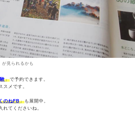
」が見られるかも
験
」
で予約できます。
ススメです。
くのねFB
」
も展開中。
入れてくださいね。
！