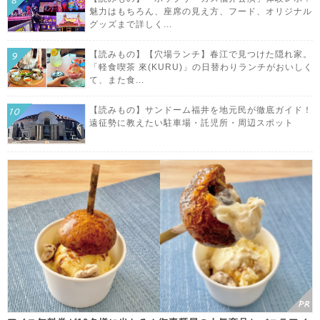
魅力はもちろん、座席の見え方、フード、オリジナル
グッズまで詳しく...
【読みもの】【穴場ランチ】春江で見つけた隠れ家。
「軽食喫茶 來(KURU)」の日替わりランチがおいしく
て、また食...
【読みもの】サンドーム福井を地元民が徹底ガイド！
遠征勢に教えたい駐車場・託児所・周辺スポット