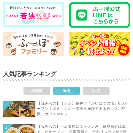
人気記事ランキング
24時間
週間
3ヶ月
【読みもの】【レポ】福井市「かいほつの湯」8/3オ
ープン！温泉・ジム・漫画を満喫できる神コスパ空
間。カフェやキッ...
【読みもの】小浜貴船にラーメン屋「麺屋為せば成
る」がオープン！ 自家製麺とこだわりスープが自慢