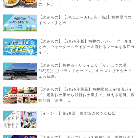
の一杯。
【読みもの】【8/8(土)～8/11(火・祝)】福井県内の
イベントまとめ
【読みもの】【2026年版】福井のレジャープールま
とめ。ウォータースライダー＆流れるプールを徹底ガ
イド。
【読みもの】福井市・リライムが「かいほつの湯」
8/3(月)にリブランドオープン。キッズエリアやカフ
ェも新設。
【読みもの】【2026年最新】福井駅お土産徹底ガイ
ド。定番お土産から最新お土産まで、買える場所、賞
味期限、値段、...
【イベント】第28回 東郷街道おつくね祭
【読みもの】「ポップサーカス福井公演」体験レポ！