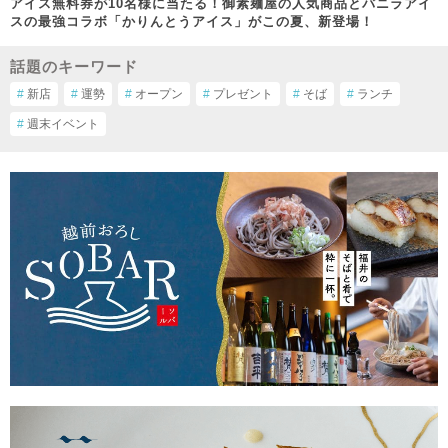
アイス無料券が10名様に当たる！御素麺屋の人気商品とバニラアイ
スの最強コラボ「かりんとうアイス」がこの夏、新登場！
話題のキーワード
#
新店
#
運勢
#
オープン
#
プレゼント
#
そば
#
ランチ
#
週末イベント