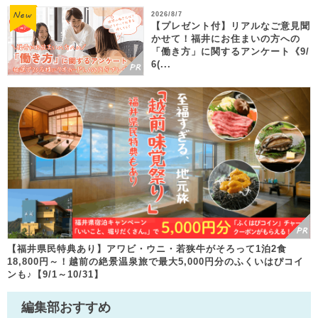
2026/8/7
【プレゼント付】リアルなご意見聞
かせて！福井にお住まいの方への
「働き方」に関するアンケート《9/
6(...
【福井県民特典あり】アワビ・ウニ・若狭牛がそろって1泊2食
18,800円～！越前の絶景温泉旅で最大5,000円分のふくいはぴコイ
ンも♪【9/1～10/31】
編集部おすすめ