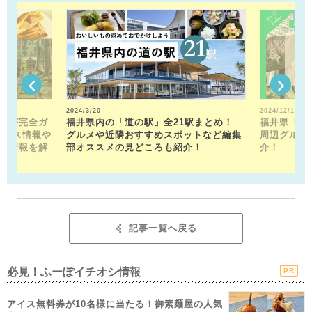
2024/3/20
2024/12/13
トが完全ガ
福井県内の「道の駅」全21駅まとめ！
福井県「福
クセス情報や
グルメや近隣おすすめスポットなど編集
周辺グルメ
メ情報を解
部オススメの見どころも紹介！
介！
記事一覧へ戻る
必見！ふーぽイチオシ情報
PR
アイス無料券が10名様に当たる！御素麺屋の人気