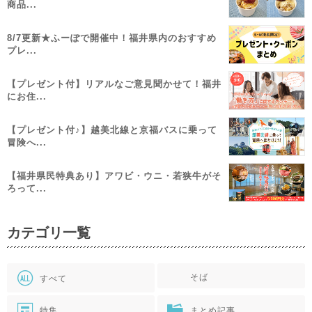
商品...
8/7更新★ふーぽで開催中！福井県内のおすすめ
プレ...
【プレゼント付】リアルなご意見聞かせて！福井
にお住...
【プレゼント付♪】越美北線と京福バスに乗って
冒険へ...
【福井県民特典あり】アワビ・ウニ・若狭牛がそ
ろって...
カテゴリ一覧
そば
すべて
特集
まとめ記事