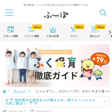
毎日発信！ふくいの旬な街ネタ&おでかけ情報ポータル
スポット
情報
イベント
情報
人気の記事
グルメ
読みもの
読みもの
「にゃいすでぃ」のクレープが、かわいすぎて食べら
☃ ☂ 福井県内の屋内あそび場まとめ。雨でもへっちゃら、
元気に遊ぼう♪ ☂ ☃
2018/12/17
2022/10/11