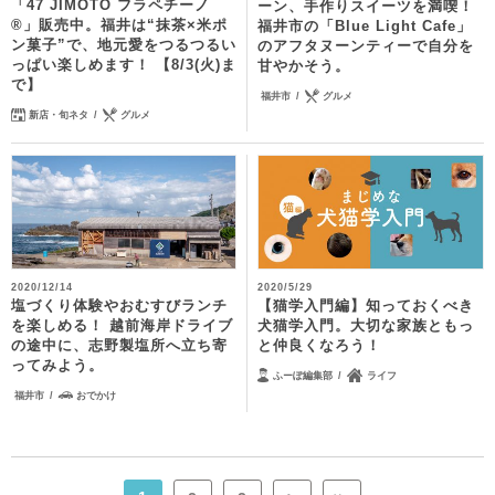
「47 JIMOTO フラペチーノ
ーン、手作りスイーツを満喫！
®」販売中。福井は“抹茶×米ポ
福井市の「Blue Light Cafe」
ン菓子”で、地元愛をつるつるい
のアフタヌーンティーで自分を
っぱい楽しめます！ 【8/3(火)ま
甘やかそう。
で】
福井市
グルメ
新店・旬ネタ
グルメ
2020/12/14
2020/5/29
塩づくり体験やおむすびランチ
【猫学入門編】知っておくべき
を楽しめる！ 越前海岸ドライブ
犬猫学入門。大切な家族ともっ
の途中に、志野製塩所へ立ち寄
と仲良くなろう！
ってみよう。
ふーぽ編集部
ライフ
福井市
おでかけ