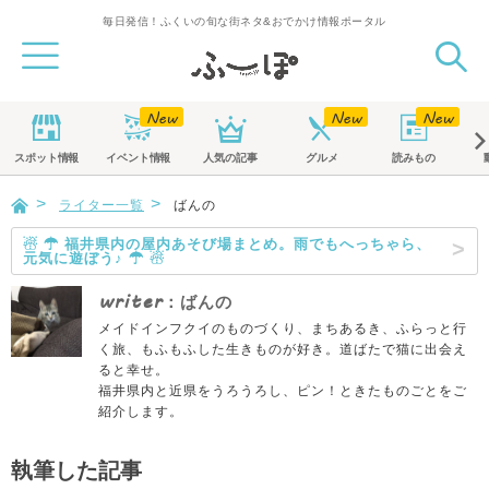
毎日発信！ふくいの旬な街ネタ&おでかけ情報ポータル
スポット
情報
イベント
情報
人気の記事
グルメ
読みもの
ライター一覧
ばんの
☃ ☂ 福井県内の屋内あそび場まとめ。雨でもへっちゃら、
元気に遊ぼう♪ ☂ ☃
writer
：ばんの
メイドインフクイのものづくり、まちあるき、ふらっと行
く旅、もふもふした生きものが好き。道ばたで猫に出会え
ると幸せ。
福井県内と近県をうろうろし、ピン！ときたものごとをご
紹介します。
執筆した記事