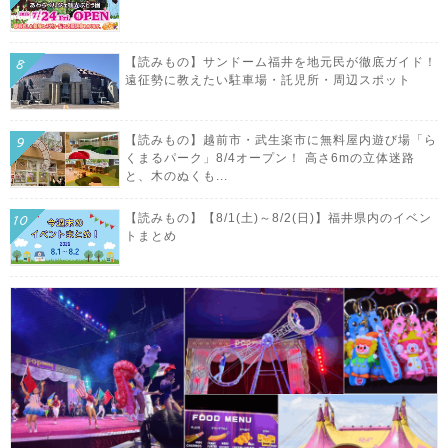
【読みもの】サンドーム福井を地元民が徹底ガイド！
遠征勢に教えたい駐車場・託児所・周辺スポット
【読みもの】越前市・武生楽市に無料屋内遊び場「ら
くまるパーク」8/4オープン！ 高さ6mの立体迷路
と、木のぬくも...
【読みもの】【8/1(土)～8/2(日)】福井県内のイベン
トまとめ