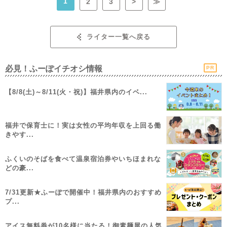
1
2
3
>
≫
ライター一覧へ戻る
必見！ふーぽイチオシ情報
PR
【8/8(土)～8/11(火・祝)】福井県内のイベ...
福井で保育士に！実は女性の平均年収を上回る働
きやす...
ふくいのそばを食べて温泉宿泊券やいちほまれな
どの豪...
7/31更新★ふーぽで開催中！福井県内のおすすめ
プ...
アイス無料券が10名様に当たる！御素麺屋の人気