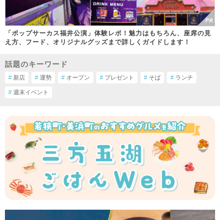
「ポップサーカス福井公演」体験レポ！魅力はもちろん、座席の見
え方、フード、オリジナルグッズまで詳しくガイドします！
話題のキーワード
#
新店
#
運勢
#
オープン
#
プレゼント
#
そば
#
ランチ
#
週末イベント