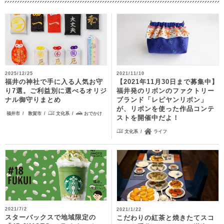
2025/12/25
2021/11/10
福井の神社で手に入る人気お守
【2021年11月30日まで募集中】
り7選。ご利益別に選べるオリジ
福井発のリボンのファクトリー
ナル御守りまとめ
ブランド「レピヤンリボン」
が、リボンを使った作品コンテ
福井市
敦賀市
文化系
おでかけ
ストを開催中だよ！
文化系
ライフ
2021/7/2
2021/1/22
スターバックスで地域限定の
こだわりの紅茶と焼きたてスコ