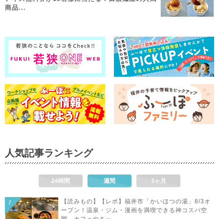
商品...
人気記事ランキング
24時間
週間
3ヶ月
【読みもの】【レポ】福井市「かいほつの湯」8/3オ
ープン！温泉・ジム・漫画を満喫できる神コスパ空
間。カフェやキッ...