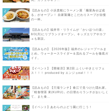
【読みもの】小浜貴船にラーメン屋「麺屋為せば成
る」がオープン！ 自家製麺とこだわりスープが自慢
の一杯。
【読みもの】福井市・リライムが「かいほつの湯」
8/3(月)にリブランドオープン。キッズエリアやカフ
ェも新設。
【読みもの】【2026年版】福井のレジャープールま
とめ。ウォータースライダー＆流れるプールを徹底ガ
イド。
【イベント】【開催済】第2回 ふくいやきとりフェ
ス！！！ produced by エンジョeat！！！
【読みもの】【穴場ランチ】春江で見つけた隠れ家。
「軽食喫茶 來(KURU)」の日替わりランチがおいしく
て、また食...
【イベント】あわらのぶどう園に行こう！