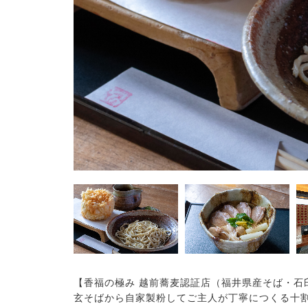
【香福の極み 越前蕎麦認証店（福井県産そば・石
玄そばから自家製粉してご主人が丁寧につくる十