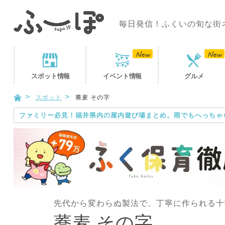
毎日発信！ふくいの旬な街
スポット
情報
イベント
情報
グルメ
スポット
蕎麦 その字
ファミリー必見！福井県内の屋内遊び場まとめ。雨でもへっちゃ
先代から変わらぬ製法で、丁寧に作られる十
蕎麦 その字