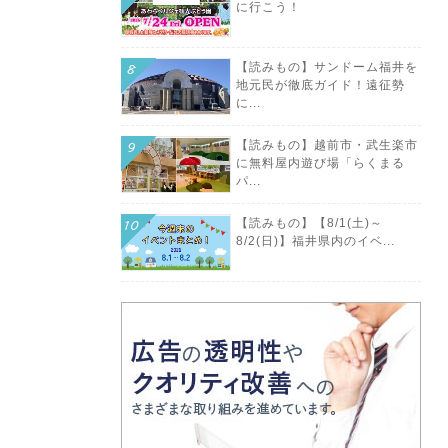
に行こう！
【読みもの】サンドーム福井を
地元民が徹底ガイド！遠征勢
に...
【読みもの】越前市・武生楽市
に無料屋内遊び場「らくまる
パ...
【読みもの】【8/1(土)～
8/2(日)】福井県内のイベ...