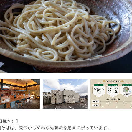
臼挽き）】
割そばは、先代から変わらぬ製法を愚直に守っています。