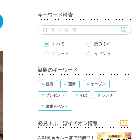
キーワード検索
すべて
読みもの
スポット
イベント
話題のキーワード
#
新店
#
運勢
#
オープン
#
プレゼント
#
そば
#
ランチ
#
週末イベント
必見！ふーぽイチオシ情報
PR
7/31更新★ふーぽで開催中！