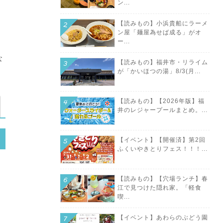
ン...
【読みもの】小浜貴船にラーメ
ン屋「麺屋為せば成る」がオ
ー...
な
【読みもの】福井市・リライム
が「かいほつの湯」8/3(月...
【読みもの】【2026年版】福
井のレジャープールまとめ。...
【イベント】【開催済】第2回
ふくいやきとりフェス！！！...
【読みもの】【穴場ランチ】春
江で見つけた隠れ家。「軽食
喫...
【イベント】あわらのぶどう園