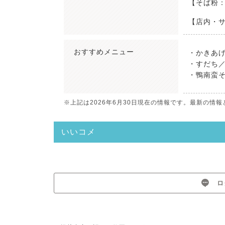
【そば粉：
【店内・
おすすめ
メニュー
・かきあげ
・すだち／
・鴨南蛮そ
※上記は2026年6月30日現在の情報です。最新の
いいコメ
ロ