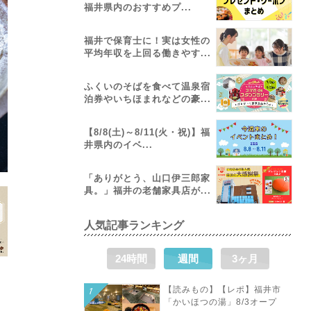
福井県内のおすすめプ...
福井で保育士に！実は女性の
平均年収を上回る働きやす...
ふくいのそばを食べて温泉宿
泊券やいちほまれなどの豪...
【8/8(土)～8/11(火・祝)】福
井県内のイベ...
「ありがとう、山口伊三郎家
具。」福井の老舗家具店が...
人気記事ランキング
24時間
週間
3ヶ月
【読みもの】【レポ】福井市
「かいほつの湯」8/3オープ