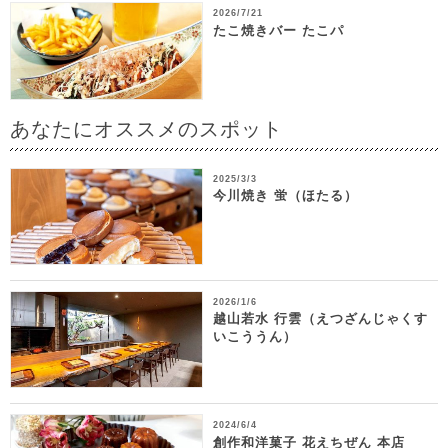
2026/7/21
たこ焼きバー たこパ
あなたにオススメのスポット
2025/3/3
今川焼き 蛍（ほたる）
2026/1/6
越山若水 行雲（えつざんじゃくす
いこううん）
2024/6/4
創作和洋菓子 花えちぜん 本店