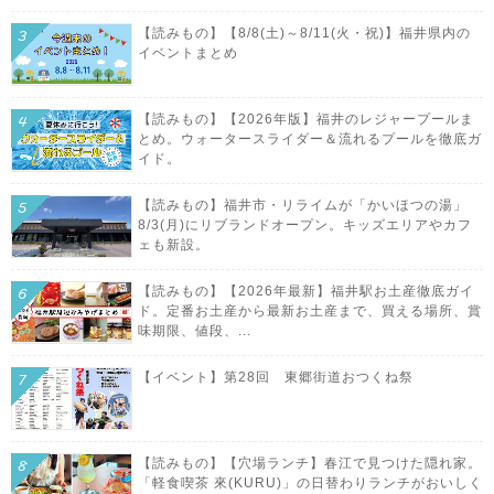
【読みもの】【8/8(土)～8/11(火・祝)】福井県内の
イベントまとめ
【読みもの】【2026年版】福井のレジャープールま
とめ。ウォータースライダー＆流れるプールを徹底ガ
イド。
【読みもの】福井市・リライムが「かいほつの湯」
8/3(月)にリブランドオープン。キッズエリアやカフ
ェも新設。
【読みもの】【2026年最新】福井駅お土産徹底ガイ
ド。定番お土産から最新お土産まで、買える場所、賞
味期限、値段、...
【イベント】第28回 東郷街道おつくね祭
【読みもの】【穴場ランチ】春江で見つけた隠れ家。
「軽食喫茶 來(KURU)」の日替わりランチがおいしく