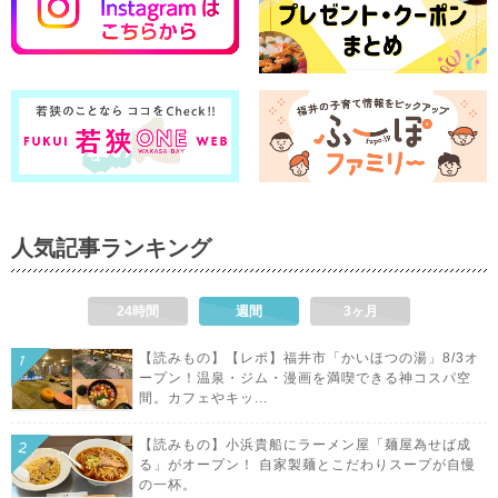
人気記事ランキング
24時間
週間
3ヶ月
【読みもの】【レポ】福井市「かいほつの湯」8/3オ
ープン！温泉・ジム・漫画を満喫できる神コスパ空
間。カフェやキッ...
【読みもの】小浜貴船にラーメン屋「麺屋為せば成
る」がオープン！ 自家製麺とこだわりスープが自慢
の一杯。