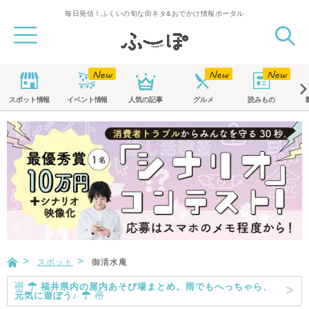
毎日発信！ふくいの旬な街ネタ&おでかけ情報ポータル
スポット
情報
イベント
情報
人気の記事
グルメ
読みもの
スポット
御清水庵
☃ ☂ 福井県内の屋内あそび場まとめ。雨でもへっちゃら、
元気に遊ぼう♪ ☂ ☃