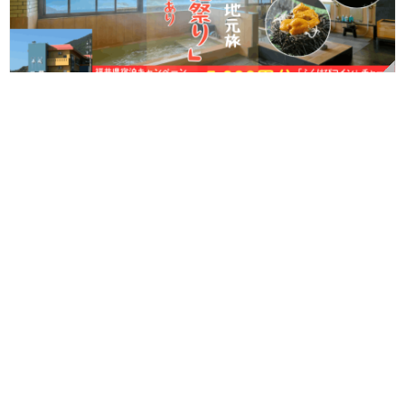
【福井県民特典あり】アワビ・ウニ・若狭牛がそろって1泊2食
18,800円～！越前の絶景温泉旅で最大5,000円分のふくいはぴコイ
ンも♪【9/1～10/31】