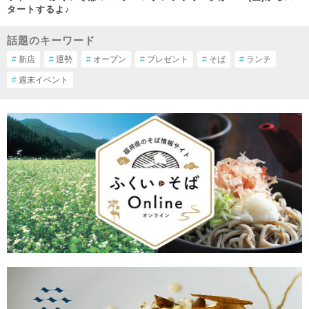
タートするよ♪
話題のキーワード
#
新店
#
運勢
#
オープン
#
プレゼント
#
そば
#
ランチ
#
週末イベント