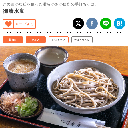
きめ細かな粉を使った滑らかさが信条の手打ちそば。
御清水庵
キープする
越前市
グルメ
レストラン
そば・うどん