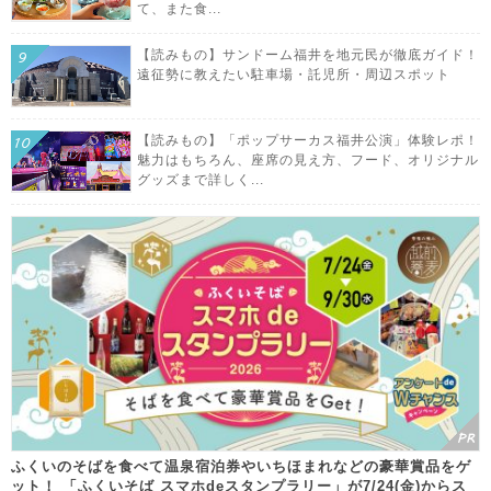
て、また食...
【読みもの】サンドーム福井を地元民が徹底ガイド！
遠征勢に教えたい駐車場・託児所・周辺スポット
【読みもの】「ポップサーカス福井公演」体験レポ！
魅力はもちろん、座席の見え方、フード、オリジナル
グッズまで詳しく...
ふくいのそばを食べて温泉宿泊券やいちほまれなどの豪華賞品をゲ
ット！ 「ふくいそば スマホdeスタンプラリー」が7/24(金)からス