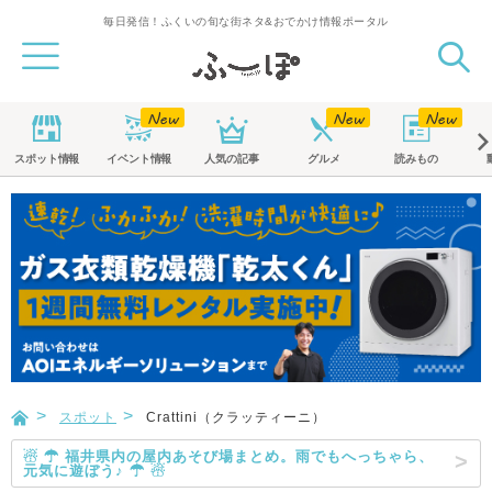
毎日発信！ふくいの旬な街ネタ&おでかけ情報ポータル
スポット
情報
イベント
情報
人気の記事
グルメ
読みもの
スポット
Crattini（クラッティーニ）
☃ ☂ 福井県内の屋内あそび場まとめ。雨でもへっちゃら、
元気に遊ぼう♪ ☂ ☃