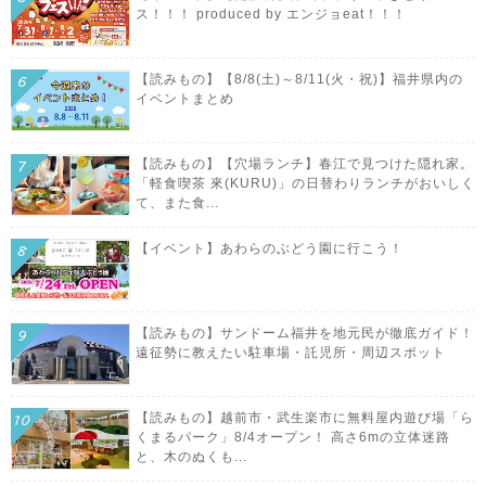
ス！！！ produced by エンジョeat！！！
【読みもの】【8/8(土)～8/11(火・祝)】福井県内の
イベントまとめ
【読みもの】【穴場ランチ】春江で見つけた隠れ家。
「軽食喫茶 來(KURU)」の日替わりランチがおいしく
て、また食...
【イベント】あわらのぶどう園に行こう！
【読みもの】サンドーム福井を地元民が徹底ガイド！
遠征勢に教えたい駐車場・託児所・周辺スポット
【読みもの】越前市・武生楽市に無料屋内遊び場「ら
くまるパーク」8/4オープン！ 高さ6mの立体迷路
と、木のぬくも...