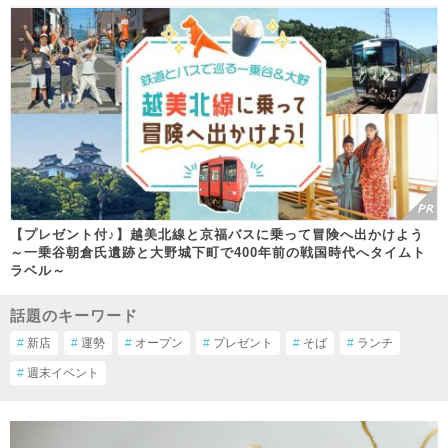
【プレゼント付♪】越美北線と京福バスに乗って冒険へ出かけよう
～一乗谷朝倉氏遺跡と大野城下町で400年前の戦国時代へタイムト
ラベル～
話題のキーワード
#
新店
#
運勢
#
オープン
#
プレゼント
#
そば
#
ランチ
#
週末イベント