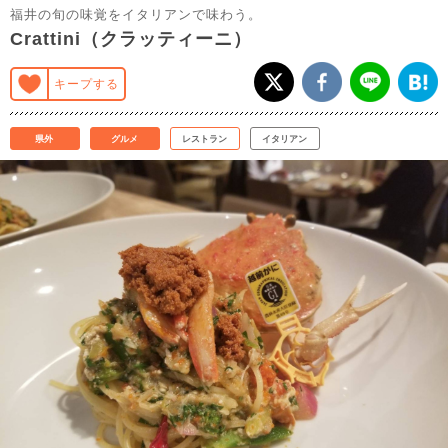
福井の旬の味覚をイタリアンで味わう。
Crattini（クラッティーニ）
キープする
県外
グルメ
レストラン
イタリアン