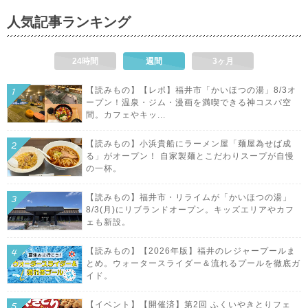
人気記事ランキング
24時間
週間
3ヶ月
【読みもの】【レポ】福井市「かいほつの湯」8/3オ
ープン！温泉・ジム・漫画を満喫できる神コスパ空
間。カフェやキッ...
【読みもの】小浜貴船にラーメン屋「麺屋為せば成
る」がオープン！ 自家製麺とこだわりスープが自慢
の一杯。
【読みもの】福井市・リライムが「かいほつの湯」
8/3(月)にリブランドオープン。キッズエリアやカフ
ェも新設。
【読みもの】【2026年版】福井のレジャープールま
とめ。ウォータースライダー＆流れるプールを徹底ガ
イド。
【イベント】【開催済】第2回 ふくいやきとりフェ