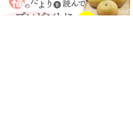
「ありがとう、山口伊三郎家具。」福井の老舗家具店が170余年の
歴史に幕。最後の大感謝祭へ！【プレゼント企画付】