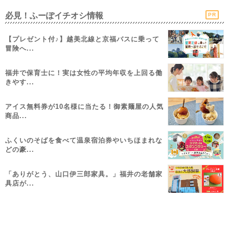
必見！ふーぽイチオシ情報
PR
【プレゼント付♪】越美北線と京福バスに乗って
冒険へ...
福井で保育士に！実は女性の平均年収を上回る働
きやす...
アイス無料券が10名様に当たる！御素麺屋の人気
商品...
ふくいのそばを食べて温泉宿泊券やいちほまれな
どの豪...
「ありがとう、山口伊三郎家具。」福井の老舗家
具店が...