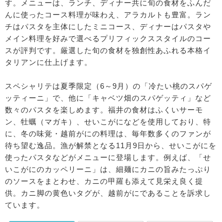
す。メニューは、ランチ、ディナー共に旬の食材をふんだ
んに使ったコース料理が味わえ、アラカルトも豊富。ラン
チはパスタを主体にしたミニコース、ディナーはパスタや
メイン料理を好みで選べるプリフィックススタイルのコー
スが評判です。厳選した旬の食材を独創性あふれる本格イ
タリアンに仕上げます。
スペシャリテは夏季限定（6～9月）の「冷たい桃のスパゲ
ッティーニ」で、他に「キャベツ畑のスパゲッティ」など
数々のパスタを楽しめます。福井の食材はふくいサーモ
ン、牡蠣（マガキ）、せいこがになどを使用しており、特
に、冬の味覚・越前がにの料理は、毎年数多くのファンが
待ち望む逸品。漁が解禁となる11月9日から、せいこがにを
使ったパスタなどがメニューに登場します。例えば、「せ
いこがにのカッペリーニ」は、細麺にカニの旨みたっぷり
のソースをまとわせ、カニの甲羅も添えて見栄え良く提
供。カニ脚の黄色いタグが、越前がにであることを訴求し
ています。