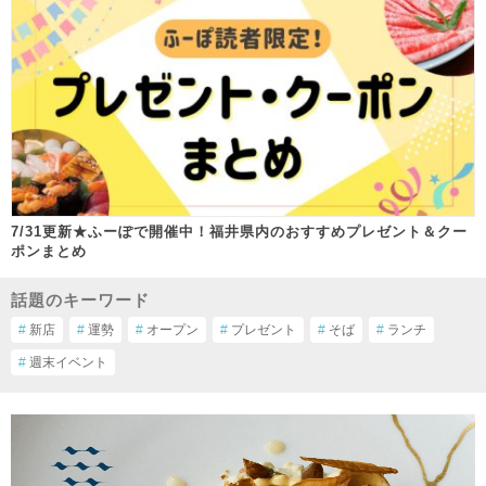
7/31更新★ふーぽで開催中！福井県内のおすすめプレゼント＆クー
ポンまとめ
話題のキーワード
#
新店
#
運勢
#
オープン
#
プレゼント
#
そば
#
ランチ
#
週末イベント