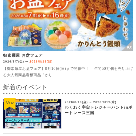
御素麺屋 お盆フェア
2026/8/7(金)
2026/8/16(日)
〜
【御素麺屋お盆フェア】8月16日(日)まで開催中！ 年間50万個を売り上げ
る大人気商品看板商品「かり...
新着のイベント
2026/8/14(金)
2026/8/19(水)
〜
わくわく宇宙トレジャーハントinボ
ートレース三国