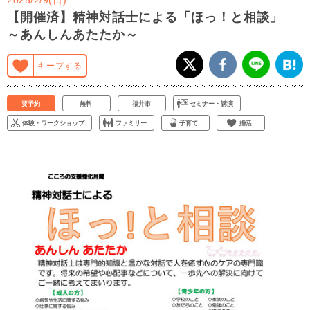
【開催済】精神対話士による「ほっ！と相談」
～あんしんあたたか～
キープする
要予約
無料
福井市
セミナー・講演
体験・ワークショップ
ファミリー
子育て
婚活