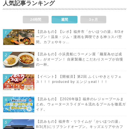
人気記事ランキング
24時間
週間
3ヶ月
【読みもの】【レポ】福井市「かいほつの湯」8/3オ
ープン！温泉・ジム・漫画を満喫できる神コスパ空
間。カフェやキッ...
【読みもの】小浜貴船にラーメン屋「麺屋為せば成
る」がオープン！ 自家製麺とこだわりスープが自慢
の一杯。
【イベント】【開催済】第2回 ふくいやきとりフェ
ス！！！ produced by エンジョeat！！！
【読みもの】【2026年版】福井のレジャープールま
とめ。ウォータースライダー＆流れるプールを徹底ガ
イド。
【読みもの】福井市・リライムが「かいほつの湯」
8/3(月)にリブランドオープン。キッズエリアやカフ