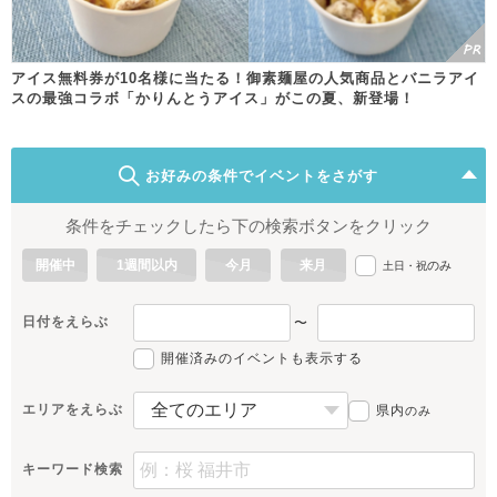
アイス無料券が10名様に当たる！御素麺屋の人気商品とバニラアイ
スの最強コラボ「かりんとうアイス」がこの夏、新登場！
お好みの条件でイベントをさがす
条件をチェックしたら下の検索ボタンをクリック
開催中
1週間以内
今月
来月
のみ
土日・祝
日付をえらぶ
〜
開催済みのイベントも表示する
エリアをえらぶ
県内
のみ
キーワード検索