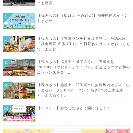
ェも新設。
【読みもの】【8/1(土)～8/2(日)】福井県内のイベン
トまとめ
【読みもの】【穴場ランチ】春江で見つけた隠れ家。
「軽食喫茶 來(KURU)」の日替わりランチがおいしく
て、また食...
【読みもの】福井市・県庁近くに「石窯食堂
Tsumugi（つむぎ）」オープン。石窯ピッツァと和の
エッセンスを楽し...
【読みもの】越前市・武生楽市に無料屋内遊び場「ら
くまるパーク」8/4オープン！ 高さ6mの立体迷路
と、木のぬくも...
【イベント】あわらのぶどう園に行こう！