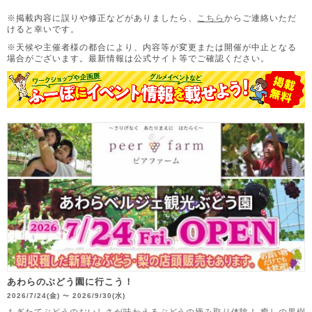
※掲載内容に誤りや修正などがありましたら、
こちら
からご連絡いただ
けると幸いです。
※天候や主催者様の都合により、内容等が変更または開催が中止となる
場合がございます。
最新情報は公式サイト等でご確認ください。
あわらのぶどう園に行こう！
2026/7/24(金)
2026/9/30(水)
〜
もぎたてぶどうのおいしさが味わえるぶどうの摘み取り体験！ 癒しの果樹