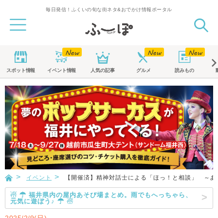
毎日発信！ふくいの旬な街ネタ&おでかけ情報ポータル
スポット
情報
イベント
情報
人気の記事
グルメ
読みもの
イベント
【開催済】精神対話士による「ほっ！と相談」 ～あ
☃ ☂ 福井県内の屋内あそび場まとめ。雨でもへっちゃら、
元気に遊ぼう♪ ☂ ☃
2025/2/9(日)