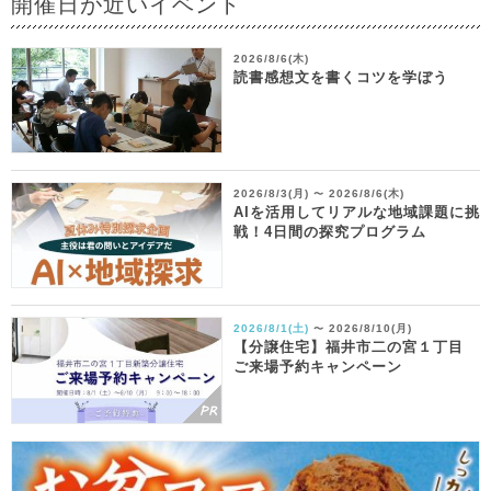
開催日が近いイベント
2026/8/6(木)
読書感想文を書くコツを学ぼう
2026/8/3(月)
2026/8/6(木)
〜
AIを活用してリアルな地域課題に挑
戦！4日間の探究プログラム
2026/8/1(土)
2026/8/10(月)
〜
【分譲住宅】福井市二の宮１丁目
ご来場予約キャンペーン