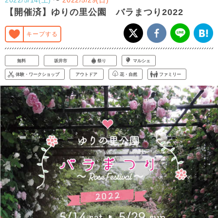
【開催済】ゆりの里公園 バラまつり2022
キープする
無料
坂井市
祭り
マルシェ
体験・ワークショップ
アウトドア
花・自然
ファミリー