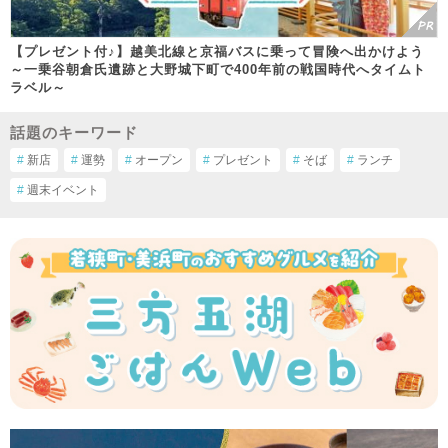
【プレゼント付♪】越美北線と京福バスに乗って冒険へ出かけよう
～一乗谷朝倉氏遺跡と大野城下町で400年前の戦国時代へタイムト
ラベル～
話題のキーワード
#
新店
#
運勢
#
オープン
#
プレゼント
#
そば
#
ランチ
#
週末イベント