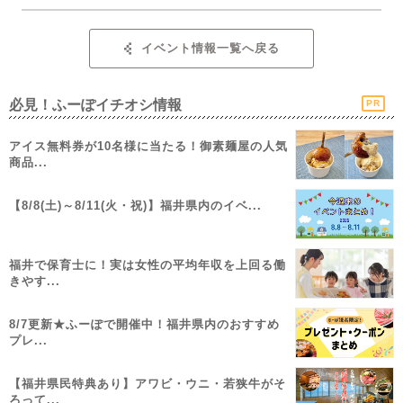
イベント情報一覧へ戻る
必見！ふーぽイチオシ情報
PR
アイス無料券が10名様に当たる！御素麺屋の人気
商品...
【8/8(土)～8/11(火・祝)】福井県内のイベ...
福井で保育士に！実は女性の平均年収を上回る働
きやす...
8/7更新★ふーぽで開催中！福井県内のおすすめ
プレ...
【福井県民特典あり】アワビ・ウニ・若狭牛がそ
ろって...