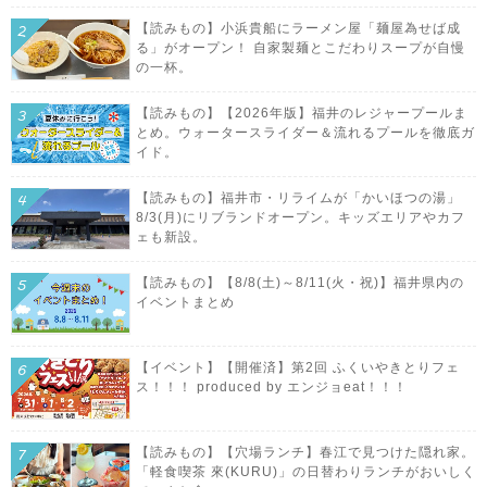
【読みもの】小浜貴船にラーメン屋「麺屋為せば成
る」がオープン！ 自家製麺とこだわりスープが自慢
の一杯。
【読みもの】【2026年版】福井のレジャープールま
とめ。ウォータースライダー＆流れるプールを徹底ガ
イド。
【読みもの】福井市・リライムが「かいほつの湯」
8/3(月)にリブランドオープン。キッズエリアやカフ
ェも新設。
【読みもの】【8/8(土)～8/11(火・祝)】福井県内の
イベントまとめ
【イベント】【開催済】第2回 ふくいやきとりフェ
ス！！！ produced by エンジョeat！！！
【読みもの】【穴場ランチ】春江で見つけた隠れ家。
「軽食喫茶 來(KURU)」の日替わりランチがおいしく