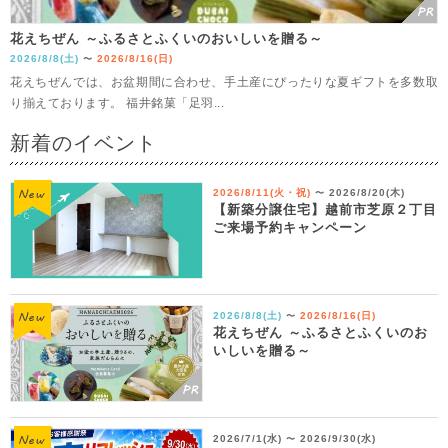
花えちぜん ～ふるさとふくいのおいしいを贈る～
2026/8/8(土)
2026/8/16(日)
〜
花えちぜんでは、お盆期間に合わせ、手土産にぴったりな夏ギフトを多数取
り揃えております。 福井銘菓「足羽...
新着のイベント
2026/8/11(火・祝)
2026/8/20(木)
〜
【新築分譲住宅】越前市芝原２丁目
ご来場予約キャンペーン
2026/8/8(土)
2026/8/16(日)
〜
花えちぜん ～ふるさとふくいのお
いしいを贈る～
2026/7/1(水)
2026/9/30(水)
〜