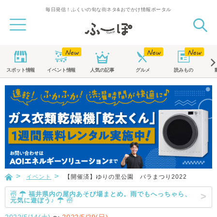
毎日発信！ふくいの旬な街ネタ&おでかけ情報ポータル
スポット
情報
イベント
情報
人気の記事
グルメ
読みもの
イベント
【開催済】ゆりの里公園 バラまつり2022
☃ ☂ 福井県内の屋内あそび場まとめ。雨でもへっちゃら、
元気に遊ぼう♪ ☂ ☃
2022/5/14(土)
〜
2022/5/29(日)