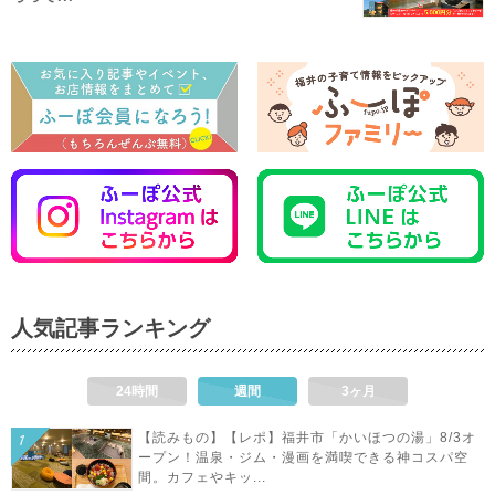
人気記事ランキング
24時間
週間
3ヶ月
【読みもの】【レポ】福井市「かいほつの湯」8/3オ
ープン！温泉・ジム・漫画を満喫できる神コスパ空
間。カフェやキッ...